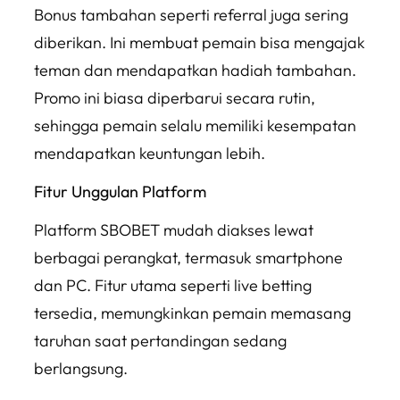
Bonus tambahan seperti referral juga sering
diberikan. Ini membuat pemain bisa mengajak
teman dan mendapatkan hadiah tambahan.
Promo ini biasa diperbarui secara rutin,
sehingga pemain selalu memiliki kesempatan
mendapatkan keuntungan lebih.
Fitur Unggulan Platform
Platform SBOBET mudah diakses lewat
berbagai perangkat, termasuk smartphone
dan PC. Fitur utama seperti live betting
tersedia, memungkinkan pemain memasang
taruhan saat pertandingan sedang
berlangsung.