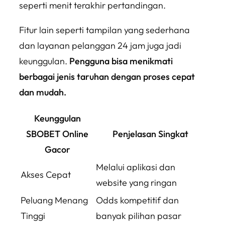
seperti menit terakhir pertandingan.
Fitur lain seperti tampilan yang sederhana
dan layanan pelanggan 24 jam juga jadi
keunggulan.
Pengguna bisa menikmati
berbagai jenis taruhan dengan proses cepat
dan mudah.
Keunggulan
SBOBET Online
Penjelasan Singkat
Gacor
Melalui aplikasi dan
Akses Cepat
website yang ringan
Peluang Menang
Odds kompetitif dan
Tinggi
banyak pilihan pasar