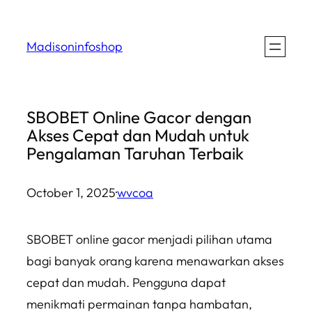
Skip
to
Madisoninfoshop
content
SBOBET Online Gacor dengan
Akses Cepat dan Mudah untuk
Pengalaman Taruhan Terbaik
October 1, 2025
·
wvcoa
SBOBET online gacor menjadi pilihan utama
bagi banyak orang karena menawarkan akses
cepat dan mudah. Pengguna dapat
menikmati permainan tanpa hambatan,