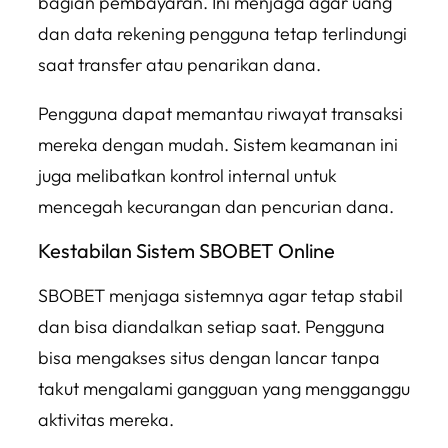
bagian pembayaran. Ini menjaga agar uang
dan data rekening pengguna tetap terlindungi
saat transfer atau penarikan dana.
Pengguna dapat memantau riwayat transaksi
mereka dengan mudah. Sistem keamanan ini
juga melibatkan kontrol internal untuk
mencegah kecurangan dan pencurian dana.
Kestabilan Sistem SBOBET Online
SBOBET menjaga sistemnya agar tetap stabil
dan bisa diandalkan setiap saat. Pengguna
bisa mengakses situs dengan lancar tanpa
takut mengalami gangguan yang mengganggu
aktivitas mereka.