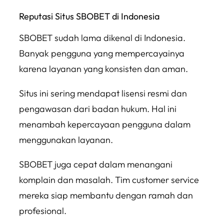
Reputasi Situs SBOBET di Indonesia
SBOBET sudah lama dikenal di Indonesia.
Banyak pengguna yang mempercayainya
karena layanan yang konsisten dan aman.
Situs ini sering mendapat lisensi resmi dan
pengawasan dari badan hukum. Hal ini
menambah kepercayaan pengguna dalam
menggunakan layanan.
SBOBET juga cepat dalam menangani
komplain dan masalah. Tim customer service
mereka siap membantu dengan ramah dan
profesional.