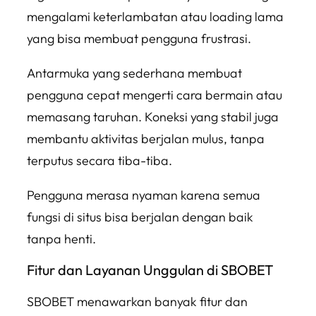
mengalami keterlambatan atau loading lama
yang bisa membuat pengguna frustrasi.
Antarmuka yang sederhana membuat
pengguna cepat mengerti cara bermain atau
memasang taruhan. Koneksi yang stabil juga
membantu aktivitas berjalan mulus, tanpa
terputus secara tiba-tiba.
Pengguna merasa nyaman karena semua
fungsi di situs bisa berjalan dengan baik
tanpa henti.
Fitur dan Layanan Unggulan di SBOBET
SBOBET menawarkan banyak fitur dan