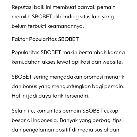
Reputasi baik ini membuat banyak pemain
memilih SBOBET dibanding situs lain yang
belum terbukti keamanannya.
Faktor Popularitas SBOBET
Popularitas SBOBET makin bertambah karena
kemudahan akses lewat aplikasi dan website.
SBOBET sering mengadakan promosi menarik
dan bonus yang menguntungkan bagi pemain.
Hal ini jadi daya tarik tersendiri.
Selain itu, komunitas pemain SBOBET cukup
besar di Indonesia. Banyak yang berbagi tips
dan pengalaman positif di media sosial dan