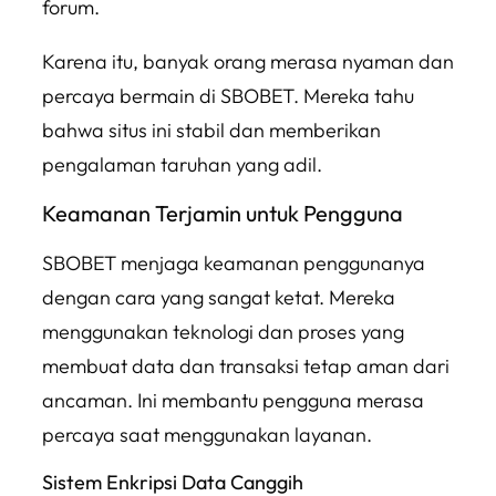
forum.
Karena itu, banyak orang merasa nyaman dan
percaya bermain di SBOBET. Mereka tahu
bahwa situs ini stabil dan memberikan
pengalaman taruhan yang adil.
Keamanan Terjamin untuk Pengguna
SBOBET menjaga keamanan penggunanya
dengan cara yang sangat ketat. Mereka
menggunakan teknologi dan proses yang
membuat data dan transaksi tetap aman dari
ancaman. Ini membantu pengguna merasa
percaya saat menggunakan layanan.
Sistem Enkripsi Data Canggih