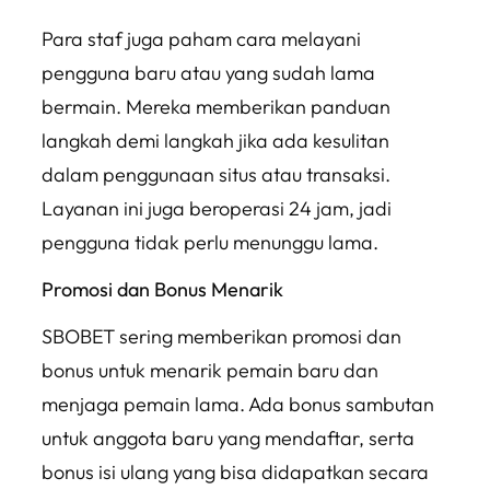
Para staf juga paham cara melayani
pengguna baru atau yang sudah lama
bermain. Mereka memberikan panduan
langkah demi langkah jika ada kesulitan
dalam penggunaan situs atau transaksi.
Layanan ini juga beroperasi 24 jam, jadi
pengguna tidak perlu menunggu lama.
Promosi dan Bonus Menarik
SBOBET sering memberikan promosi dan
bonus untuk menarik pemain baru dan
menjaga pemain lama. Ada bonus sambutan
untuk anggota baru yang mendaftar, serta
bonus isi ulang yang bisa didapatkan secara