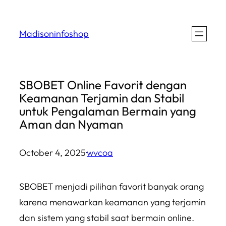
Skip
to
Madisoninfoshop
content
SBOBET Online Favorit dengan
Keamanan Terjamin dan Stabil
untuk Pengalaman Bermain yang
Aman dan Nyaman
October 4, 2025
·
wvcoa
SBOBET menjadi pilihan favorit banyak orang
karena menawarkan keamanan yang terjamin
dan sistem yang stabil saat bermain online.