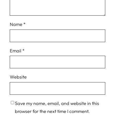
Name
*
Email
*
Website
Save my name, email, and website in this
browser for the next time I comment.