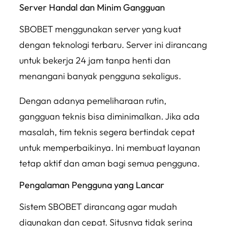
Server Handal dan Minim Gangguan
SBOBET menggunakan server yang kuat
dengan teknologi terbaru. Server ini dirancang
untuk bekerja 24 jam tanpa henti dan
menangani banyak pengguna sekaligus.
Dengan adanya pemeliharaan rutin,
gangguan teknis bisa diminimalkan. Jika ada
masalah, tim teknis segera bertindak cepat
untuk memperbaikinya. Ini membuat layanan
tetap aktif dan aman bagi semua pengguna.
Pengalaman Pengguna yang Lancar
Sistem SBOBET dirancang agar mudah
digunakan dan cepat. Situsnya tidak sering