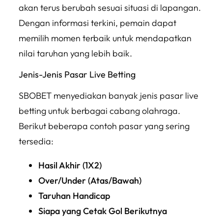
akan terus berubah sesuai situasi di lapangan.
Dengan informasi terkini, pemain dapat
memilih momen terbaik untuk mendapatkan
nilai taruhan yang lebih baik.
Jenis-Jenis Pasar Live Betting
SBOBET menyediakan banyak jenis pasar live
betting untuk berbagai cabang olahraga.
Berikut beberapa contoh pasar yang sering
tersedia:
Hasil Akhir (1X2)
Over/Under (Atas/Bawah)
Taruhan Handicap
Siapa yang Cetak Gol Berikutnya