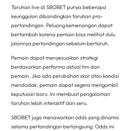
Taruhan live di SBOBET punya beberapa
keunggulan dibandingkan taruhan pra-
pertandingan. Peluang kemenangan dapat
bertambah karena pemain bisa melihat dulu
jalannya pertandingan sebelum bertaruh.
Pemain dapat menyesuaikan strategi
berdasarkan performa aktual tim dan
pemain. Jika ada perubahan skor atau kondisi
mendadak, pemain dapat segera mengambil
keputusan baru. Ini membuat pengalaman
taruhan lebih interaktif dan seru.
SBOBET juga menawarkan odds yang dinamis
selama pertandingan berlangsung. Odds ini