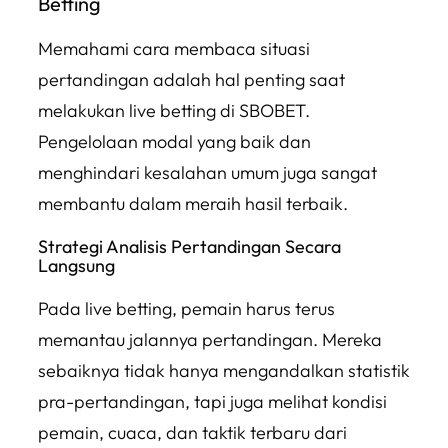
Betting
Memahami cara membaca situasi
pertandingan adalah hal penting saat
melakukan live betting di SBOBET.
Pengelolaan modal yang baik dan
menghindari kesalahan umum juga sangat
membantu dalam meraih hasil terbaik.
Strategi Analisis Pertandingan Secara
Langsung
Pada live betting, pemain harus terus
memantau jalannya pertandingan. Mereka
sebaiknya tidak hanya mengandalkan statistik
pra-pertandingan, tapi juga melihat kondisi
pemain, cuaca, dan taktik terbaru dari