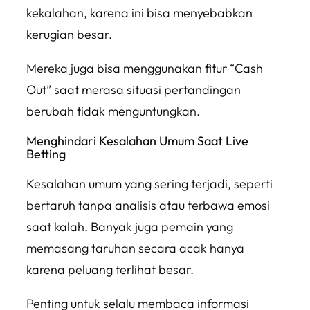
kekalahan, karena ini bisa menyebabkan
kerugian besar.
Mereka juga bisa menggunakan fitur “Cash
Out” saat merasa situasi pertandingan
berubah tidak menguntungkan.
Menghindari Kesalahan Umum Saat Live
Betting
Kesalahan umum yang sering terjadi, seperti
bertaruh tanpa analisis atau terbawa emosi
saat kalah. Banyak juga pemain yang
memasang taruhan secara acak hanya
karena peluang terlihat besar.
Penting untuk selalu membaca informasi