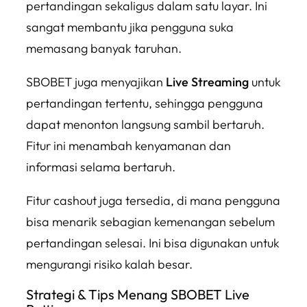
pertandingan sekaligus dalam satu layar. Ini
sangat membantu jika pengguna suka
memasang banyak taruhan.
SBOBET juga menyajikan
Live Streaming
untuk
pertandingan tertentu, sehingga pengguna
dapat menonton langsung sambil bertaruh.
Fitur ini menambah kenyamanan dan
informasi selama bertaruh.
Fitur cashout juga tersedia, di mana pengguna
bisa menarik sebagian kemenangan sebelum
pertandingan selesai. Ini bisa digunakan untuk
mengurangi risiko kalah besar.
Strategi & Tips Menang SBOBET Live