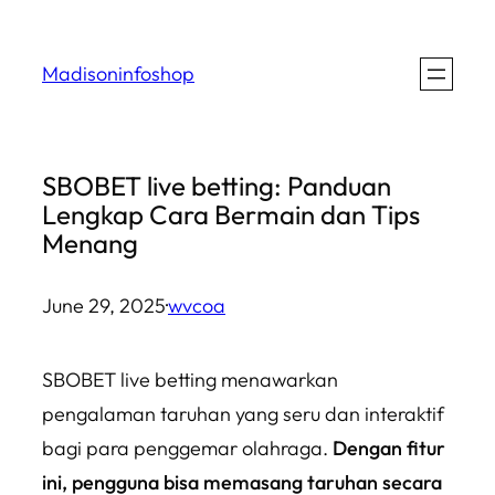
Skip
to
Madisoninfoshop
content
SBOBET live betting: Panduan
Lengkap Cara Bermain dan Tips
Menang
June 29, 2025
·
wvcoa
SBOBET live betting menawarkan
pengalaman taruhan yang seru dan interaktif
bagi para penggemar olahraga.
Dengan fitur
ini, pengguna bisa memasang taruhan secara