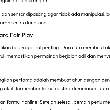
nghindari kecurangan.
 dan sensor dipasang agar tidak ada manipulasi, b
aran secara langsung.
ra Fair Play
kan beberapa hal penting. Dari cara membuat aku
ntuk memastikan permainan berjalan adil dan men
angkah pertama adalah membuat akun dengan bena
g aktif. Ini membantu memastikan keamanan dan m
an formulir online. Setelah selesai, pemain perlu me