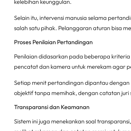
kelebihan keunggulan.
Selain itu, intervensi manusia selama perta
salah satu pihak. Pelanggaran aturan bisa me
Proses Penilaian Pertandingan
Penilaian didasarkan pada beberapa kriteria 
pencatat dan kamera untuk merekam agar pen
Setiap menit pertandingan dipantau dengan s
objektif tanpa memihak, dengan catatan juri 
Transparansi dan Keamanan
Sistem ini juga menekankan soal transparansi