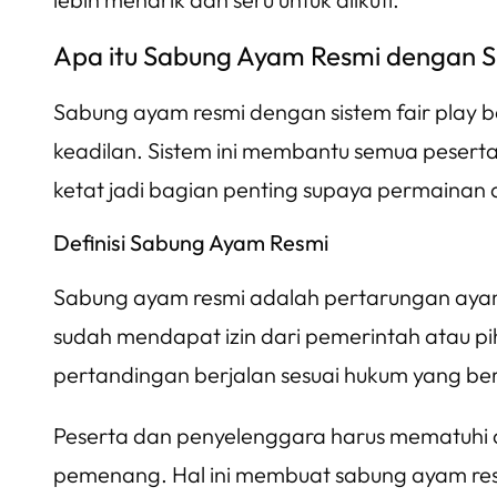
Apa itu Sabung Ayam Resmi dengan Si
Sabung ayam resmi dengan sistem fair play b
keadilan. Sistem ini membantu semua pese
ketat jadi bagian penting supaya permainan a
Definisi Sabung Ayam Resmi
Sabung ayam resmi adalah pertarungan ayam y
sudah mendapat izin dari pemerintah atau p
pertandingan berjalan sesuai hukum yang ber
Peserta dan penyelenggara harus mematuhi 
pemenang. Hal ini membuat sabung ayam resm