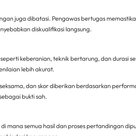
ndingan juga dibatasi. Pengawas bertugas memasti
nyebabkan diskualifikasi langsung.
seperti keberanian, teknik bertarung, dan durasi s
ilaian lebih akurat.
eksama, dan skor diberikan berdasarkan performa s
sebagai bukti sah.
, di mana semua hasil dan proses pertandingan dipu