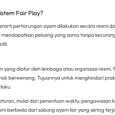
stem Fair Play?
erarti pertarungan ayam dilakukan secara resmi da
rta mendapatkan peluang yang sama tanpa kecura
dil.
ang diatur oleh lembaga atau organisasi resmi. P
ihak berwenang. Tujuannya untuk menghindari prak
laku.
aturan, mulai dari penentuan waktu, pengawasan 
i berbeda dari sabung ayam liar yang sering ter