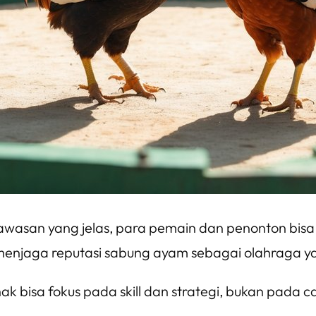
wasan yang jelas, para pemain dan penonton bisa
 menjaga reputasi sabung ayam sebagai olahraga 
ihak bisa fokus pada skill dan strategi, bukan pad