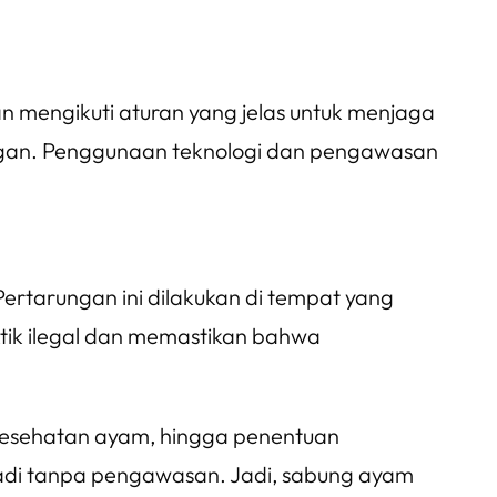
n mengikuti aturan yang jelas untuk menjaga
ngan. Penggunaan teknologi dan pengawasan
ertarungan ini dilakukan di tempat yang
tik ilegal dan memastikan bahwa
kesehatan ayam, hingga penentuan
jadi tanpa pengawasan. Jadi, sabung ayam