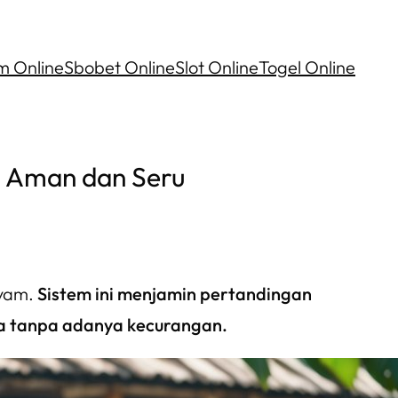
m Online
Sbobet Online
Slot Online
Togel Online
n Aman dan Seru
ayam.
Sistem ini menjamin pertandingan
ma tanpa adanya kecurangan.