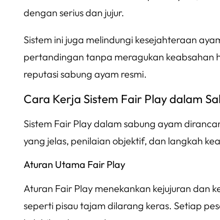
dengan serius dan jujur.
Sistem ini juga melindungi kesejahteraan ay
pertandingan tanpa meragukan keabsahan has
reputasi sabung ayam resmi.
Cara Kerja Sistem Fair Play dalam 
Sistem Fair Play dalam sabung ayam dirancan
yang jelas, penilaian objektif, dan langkah
Aturan Utama Fair Play
Aturan Fair Play menekankan kejujuran dan 
seperti pisau tajam dilarang keras. Setiap p