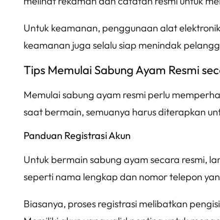
melihat rekaman dan catatan resmi untuk me
Untuk keamanan, penggunaan alat elektronik
keamanan juga selalu siap menindak pelangg
Tips Memulai Sabung Ayam Resmi seca
Memulai sabung ayam resmi perlu memperhati
saat bermain, semuanya harus diterapkan u
Panduan Registrasi Akun
Untuk bermain sabung ayam secara resmi, l
seperti nama lengkap dan nomor telepon yan
Biasanya, proses registrasi melibatkan pengisi