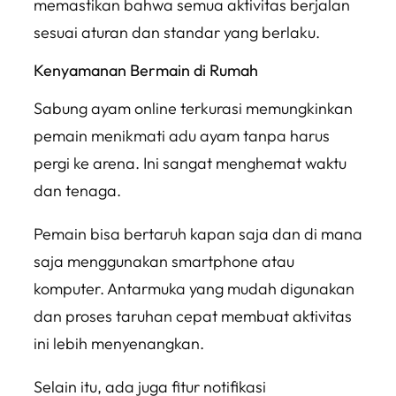
memastikan bahwa semua aktivitas berjalan
sesuai aturan dan standar yang berlaku.
Kenyamanan Bermain di Rumah
Sabung ayam online terkurasi memungkinkan
pemain menikmati adu ayam tanpa harus
pergi ke arena. Ini sangat menghemat waktu
dan tenaga.
Pemain bisa bertaruh kapan saja dan di mana
saja menggunakan smartphone atau
komputer. Antarmuka yang mudah digunakan
dan proses taruhan cepat membuat aktivitas
ini lebih menyenangkan.
Selain itu, ada juga fitur notifikasi