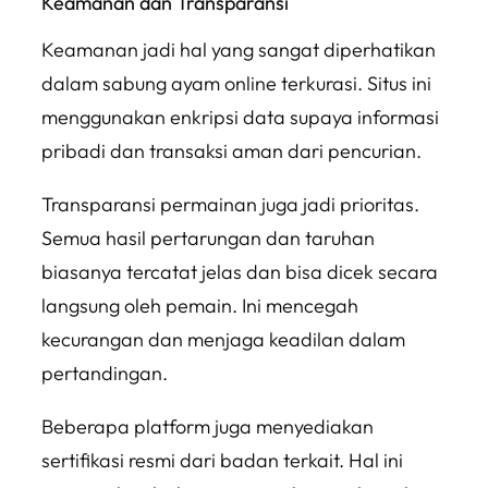
Keamanan dan Transparansi
Keamanan jadi hal yang sangat diperhatikan
dalam sabung ayam online terkurasi. Situs ini
menggunakan enkripsi data supaya informasi
pribadi dan transaksi aman dari pencurian.
Transparansi permainan juga jadi prioritas.
Semua hasil pertarungan dan taruhan
biasanya tercatat jelas dan bisa dicek secara
langsung oleh pemain. Ini mencegah
kecurangan dan menjaga keadilan dalam
pertandingan.
Beberapa platform juga menyediakan
sertifikasi resmi dari badan terkait. Hal ini