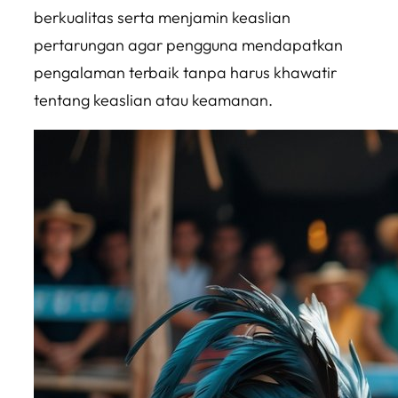
berkualitas serta menjamin keaslian
pertarungan agar pengguna mendapatkan
pengalaman terbaik tanpa harus khawatir
tentang keaslian atau keamanan.