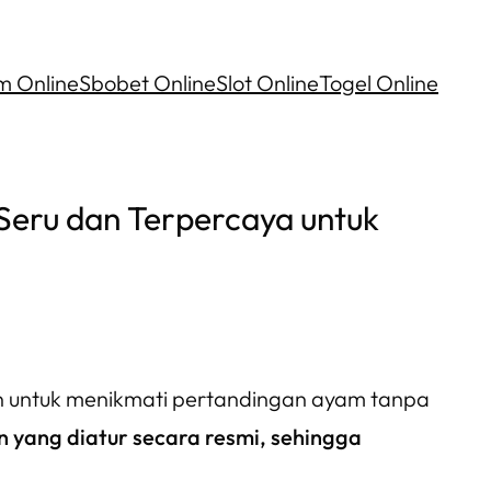
m Online
Sbobet Online
Slot Online
Togel Online
Seru dan Terpercaya untuk
n untuk menikmati pertandingan ayam tanpa
n yang diatur secara resmi, sehingga