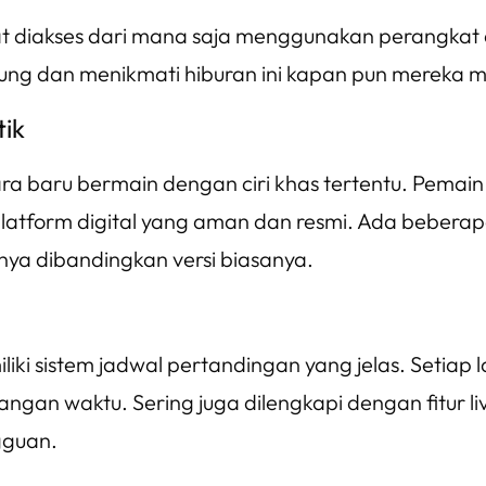
t diakses dari mana saja menggunakan perangkat di
ng dan menikmati hiburan ini kapan pun mereka 
ik
a baru bermain dengan ciri khas tertentu. Pemai
 platform digital yang aman dan resmi. Ada beber
nya dibandingkan versi biasanya.
liki sistem jadwal pertandingan yang jelas. Setiap
an waktu. Sering juga dilengkapi dengan fitur liv
gguan.