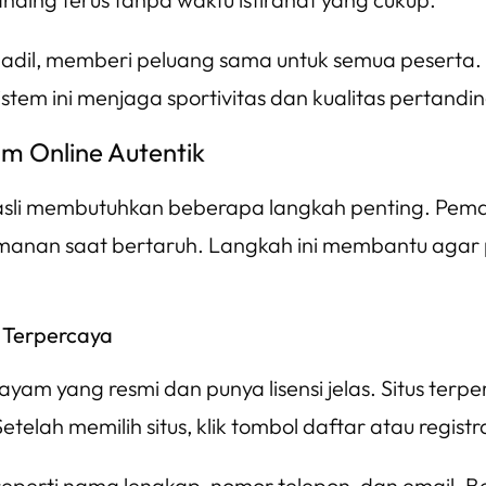
adil, memberi peluang sama untuk semua peserta. 
istem ini menjaga sportivitas dan kualitas pertandi
am Online Autentik
sli membutuhkan beberapa langkah penting. Pemai
amanan saat bertaruh. Langkah ini membantu agar
 Terpercaya
yam yang resmi dan punya lisensi jelas. Situs terp
telah memilih situs, klik tombol daftar atau registra
perti nama lengkap, nomor telepon, dan email. Be