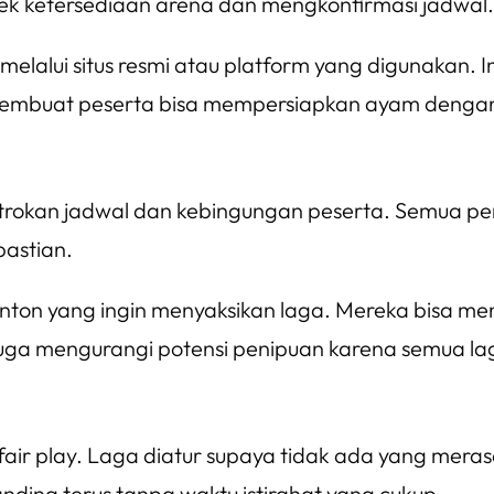
cek ketersediaan arena dan mengkonfirmasi jadwal.
melalui situs resmi atau platform yang digunakan.
membuat peserta bisa mempersiapkan ayam dengan 
rokan jadwal dan kebingungan peserta. Semua per
pastian.
onton yang ingin menyaksikan laga. Mereka bisa m
juga mengurangi potensi penipuan karena semua la
fair play. Laga diatur supaya tidak ada yang mera
anding terus tanpa waktu istirahat yang cukup.