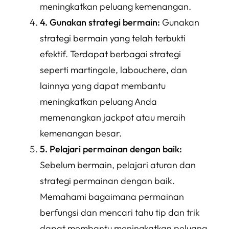
meningkatkan peluang kemenangan.
4. Gunakan strategi bermain:
Gunakan
strategi bermain yang telah terbukti
efektif. Terdapat berbagai strategi
seperti martingale, labouchere, dan
lainnya yang dapat membantu
meningkatkan peluang Anda
memenangkan jackpot atau meraih
kemenangan besar.
5. Pelajari permainan dengan baik:
Sebelum bermain, pelajari aturan dan
strategi permainan dengan baik.
Memahami bagaimana permainan
berfungsi dan mencari tahu tip dan trik
dapat membantu meningkatkan peluang