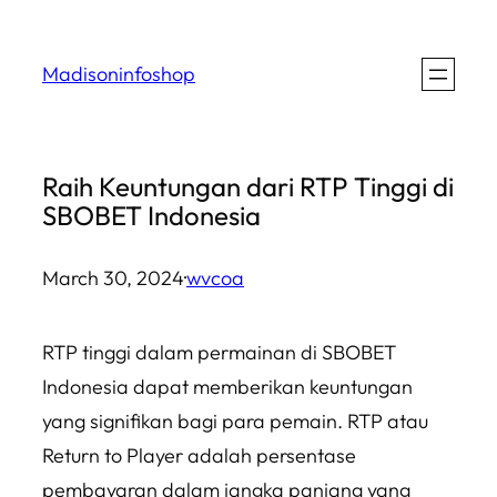
Skip
to
Madisoninfoshop
content
Raih Keuntungan dari RTP Tinggi di
SBOBET Indonesia
March 30, 2024
·
wvcoa
RTP tinggi dalam permainan di SBOBET
Indonesia dapat memberikan keuntungan
yang signifikan bagi para pemain. RTP atau
Return to Player adalah persentase
pembayaran dalam jangka panjang yang