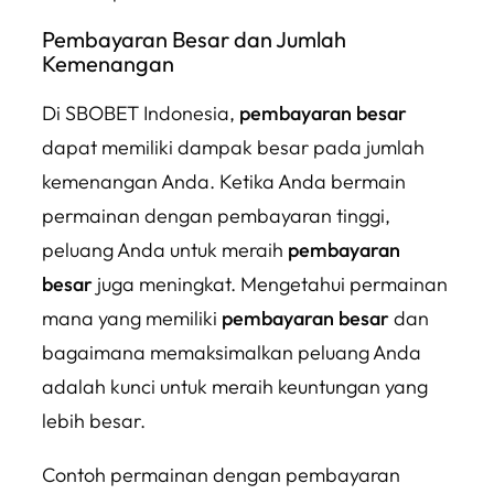
Pembayaran Besar dan Jumlah
Kemenangan
Di SBOBET Indonesia,
pembayaran besar
dapat memiliki dampak besar pada jumlah
kemenangan Anda. Ketika Anda bermain
permainan dengan pembayaran tinggi,
peluang Anda untuk meraih
pembayaran
besar
juga meningkat. Mengetahui permainan
mana yang memiliki
pembayaran besar
dan
bagaimana memaksimalkan peluang Anda
adalah kunci untuk meraih keuntungan yang
lebih besar.
Contoh permainan dengan pembayaran