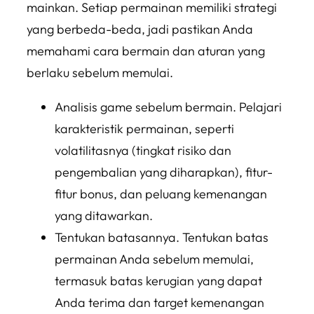
mainkan. Setiap permainan memiliki strategi
yang berbeda-beda, jadi pastikan Anda
memahami cara bermain dan aturan yang
berlaku sebelum memulai.
Analisis game sebelum bermain. Pelajari
karakteristik permainan, seperti
volatilitasnya (tingkat risiko dan
pengembalian yang diharapkan), fitur-
fitur bonus, dan peluang kemenangan
yang ditawarkan.
Tentukan batasannya. Tentukan batas
permainan Anda sebelum memulai,
termasuk batas kerugian yang dapat
Anda terima dan target kemenangan