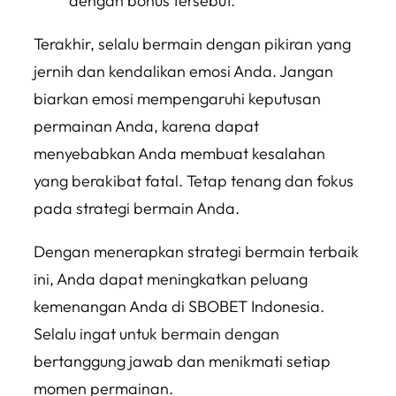
dengan bonus tersebut.
Terakhir, selalu bermain dengan pikiran yang
jernih dan kendalikan emosi Anda. Jangan
biarkan emosi mempengaruhi keputusan
permainan Anda, karena dapat
menyebabkan Anda membuat kesalahan
yang berakibat fatal. Tetap tenang dan fokus
pada strategi bermain Anda.
Dengan menerapkan strategi bermain terbaik
ini, Anda dapat meningkatkan peluang
kemenangan Anda di SBOBET Indonesia.
Selalu ingat untuk bermain dengan
bertanggung jawab dan menikmati setiap
momen permainan.