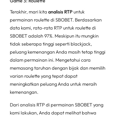
Game 3: Roulette
Terakhir, mari kita
analisis RTP
untuk
permainan roulette di SBOBET. Berdasarkan
data kami, rata-rata RTP untuk roulette di
SBOBET adalah 97%. Meskipun itu mungkin
tidak seberapa tinggi seperti blackjack,
peluang kemenangan Anda masih tetap tinggi
dalam permainan ini. Mengetahui cara
memasang taruhan dengan bijak dan memilih
varian roulette yang tepat dapat
meningkatkan peluang Anda untuk meraih
kemenangan.
Dari analisis RTP di permainan SBOBET yang
kami lakukan, Anda dapat melihat bahwa