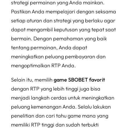
strategi permainan yang Anda mainkan.
Pastikan Anda mempelajari dengan seksama
setiap aturan dan strategi yang berlaku agar
dapat mengambil keputusan yang tepat saat
bermain. Dengan pemahaman yang baik
tentang permainan, Anda dapat
meningkatkan peluang pembayaran dan
mengoptimalkan RTP Anda.
Selain itu, memilih
game SBOBET favorit
dengan RTP yang lebih tinggi juga bisa
menjadi langkah cerdas untuk meningkatkan
peluang kemenangan Anda. Selalu lakukan
penelitian dan cari tahu game mana yang
memiliki RTP tinggi dan sudah terbukti