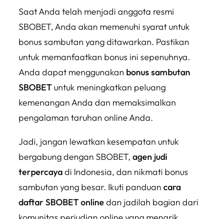
Saat Anda telah menjadi anggota resmi
SBOBET, Anda akan memenuhi syarat untuk
bonus sambutan yang ditawarkan. Pastikan
untuk memanfaatkan bonus ini sepenuhnya.
Anda dapat menggunakan
bonus sambutan
SBOBET
untuk meningkatkan peluang
kemenangan Anda dan memaksimalkan
pengalaman taruhan online Anda.
Jadi, jangan lewatkan kesempatan untuk
bergabung dengan SBOBET,
agen judi
terpercaya
di Indonesia, dan nikmati bonus
sambutan yang besar. Ikuti panduan
cara
daftar SBOBET online
dan jadilah bagian dari
komunitas perjudian online yang menarik.