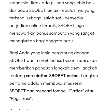
Indonesia, tidak ada pilihan yang lebih baik
daripada SBOBET. Selain reputasinya yang
terkenal sebagai salah satu penyedia
perjudian online terbaik, SBOBET juga
menawarkan bonus sambutan yang sangat
menggiurkan bagi anggota baru.
Bagi Anda yang ingin bergabung dengan
SBOBET dan meraih bonus besar, kami akan
memberikan panduan langkah demi langkah
tentang
cara daftar SBOBET online
. Langkah
pertama adalah membuka situs resmi
SBOBET dan mencari tombol “Daftar” atau
“Registrasi”.