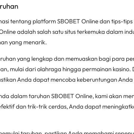
aruhan
masi tentang platform SBOBET Online dan tips-tip
ne adalah salah satu situs terkemuka dalam indus
an yang menarik.
an yang lengkap dan memuaskan bagi para pengge
an, mulai dari olahraga hingga permainan kasin
emastikan Anda dapat mencoba keberuntungan And
da dalam taruhan SBOBET Online, kami akan memb
ektif dan trik-trik cerdas, Anda dapat meningka
 memulai taruhan, pastikan Anda memahami sepenu