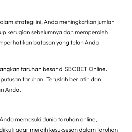
alam strategi ini, Anda meningkatkan jumlah
tup kerugian sebelumnya dan memperoleh
mperhatikan batasan yang telah Anda
angkan taruhan besar di SBOBET Online.
eputusan taruhan. Teruslah berlatih dan
an Anda.
Anda memasuki dunia taruhan online,
diikuti agar meraih kesuksesan dalam taruhan