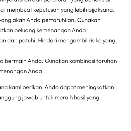
 membuat keputusan yang lebih bijaksana.
n yang akan Anda pertaruhkan. Gunakan
gkatkan peluang kemenangan Anda.
an dan patuhi. Hindari mengambil risiko yang
gaya bermain Anda. Gunakan kombinasi taruhan
kemenangan Anda.
ang kami berikan, Anda dapat meningkatkan
anggung jawab untuk meraih hasil yang