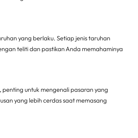
han yang berlaku. Setiap jenis taruhan
 dengan teliti dan pastikan Anda memahaminya
 penting untuk mengenali pasaran yang
usan yang lebih cerdas saat memasang