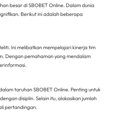
han besar di SBOBET Online. Dalam dunia
gnifikan. Berikut ini adalah beberapa
iti. Ini melibatkan mempelajari kinerja tim
an tim. Dengan pemahaman yang mendalam
erinformasi.
 dalam taruhan SBOBET Online. Penting untuk
n disiplin. Selain itu, alokasikan jumlah
ali pertandingan.