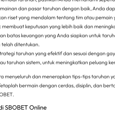
inan dan pasar taruhan dengan baik, Anda dapat
ukan riset yang mendalam tentang tim atau pemai
ntuk membuat keputusan yang lebih baik dan menin
kan batas keuangan yang Anda siapkan untuk taruh
 telah ditentukan.
strategi taruhan yang efektif dan sesuai dengan 
atau taruhan sistem, untuk meningkatkan peluang 
a menyeluruh dan menerapkan tips-tips taruhan y
aplah bermain dengan cerdas, disiplin, dan bert
BOBET.
di SBOBET Online