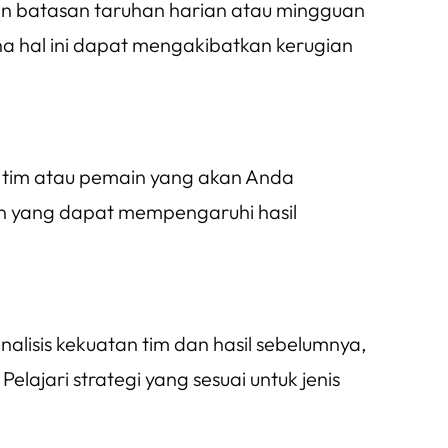
an batasan taruhan harian atau mingguan
a hal ini dapat mengakibatkan kerugian
a tim atau pemain yang akan Anda
ain yang dapat mempengaruhi hasil
alisis kekuatan tim dan hasil sebelumnya,
lajari strategi yang sesuai untuk jenis