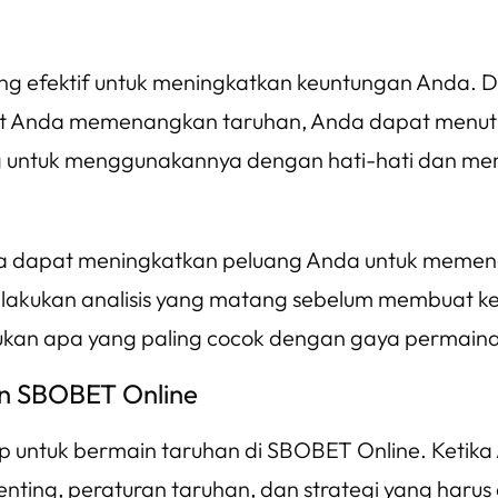
ang efektif untuk meningkatkan keuntungan Anda. D
saat Anda memenangkan taruhan, Anda dapat menu
ng untuk menggunakannya dengan hati-hati dan me
da dapat meningkatkan peluang Anda untuk memen
n melakukan analisis yang matang sebelum membuat k
mukan apa yang paling cocok dengan gaya permain
n SBOBET Online
 untuk bermain taruhan di SBOBET Online. Ketika 
ing, peraturan taruhan, dan strategi yang harus 