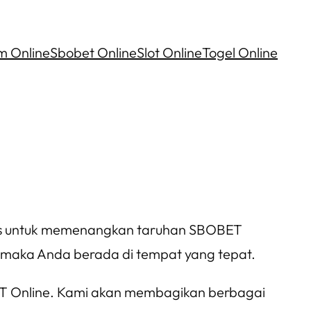
m Online
Sbobet Online
Slot Online
Togel Online
ses untuk memenangkan taruhan SBOBET
 maka Anda berada di tempat yang tepat.
BET Online. Kami akan membagikan berbagai