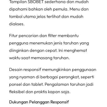
Tampilan SBOBET sederhana dan mudah
dipahami bahkan oleh pemula. Menu dan
tombol utama jelas terlihat dan mudah
diakses.
Fitur pencarian dan filter membantu
pengguna menemukan jenis taruhan yang
diinginkan dengan cepat. Ini menghemat
waktu saat memasang taruhan.
Desain responsif memungkinkan penggunaan
yang nyaman di berbagai perangkat, seperti
ponsel dan tablet. Pengalaman taruhan jadi
fleksibel dan praktis kapan saja.
Dukungan Pelanggan Responsif