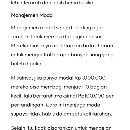
lebih terarah dan lebih hemat risiko.
Manajemen Modal
Manajemen modal sangat penting agar
taruhan tidak membuat kerugian besar.
Mereka biasanya menetapkan batas harian
untuk mengontrol berapa banyak uang yang
boleh dipakai.
Misalnya, jika punya modal Rp1.000.000,
mereka bisa membagi menjadi 10 bagian
kecil, lalu bertaruh maksimal Rp100.000 per
pertandingan. Cara ini menjaga modal
supaya tidak habis dalam satu kali taruhan.
Selain itu, tidak disarankan untuk mengejar