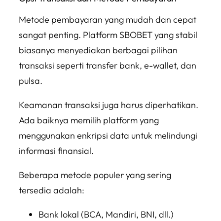
Metode pembayaran yang mudah dan cepat
sangat penting. Platform SBOBET yang stabil
biasanya menyediakan berbagai pilihan
transaksi seperti transfer bank, e-wallet, dan
pulsa.
Keamanan transaksi juga harus diperhatikan.
Ada baiknya memilih platform yang
menggunakan enkripsi data untuk melindungi
informasi finansial.
Beberapa metode populer yang sering
tersedia adalah:
Bank lokal (BCA, Mandiri, BNI, dll.)