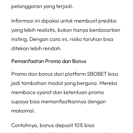
pelanggaran yang terjadi.
Informasi ini dipakai untuk membuat prediksi
yang lebih realistis, bukan hanya berdasarkan
insting. Dengan cara ini, risiko taruhan bisa
ditekan lebih rendah.
Pemanfaatan Promo dan Bonus
Promo dan bonus dari platform SBOBET bisa
jadi tambahan modal yang berguna. Mereka
membaca syarat dan ketentuan promo
supaya bisa memanfaatkannya dengan
maksimal.
Contohnya, bonus deposit 10% bisa