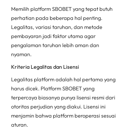
Memilih platform SBOBET yang tepat butuh
perhatian pada beberapa hal penting.
Legalitas, variasi taruhan, dan metode
pembayaran jadi faktor utama agar
pengalaman taruhan lebih aman dan
nyaman.
Kriteria Legalitas dan Lisensi
Legalitas platform adalah hal pertama yang
harus dicek. Platform SBOBET yang
terpercaya biasanya punya lisensi resmi dari
otoritas perjudian yang diakui. Lisensi ini
menjamin bahwa platform beroperasi sesuai
aturan.