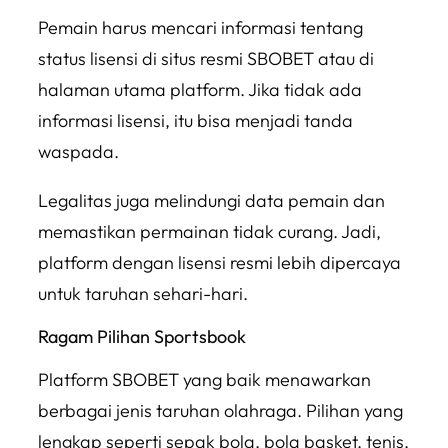
Pemain harus mencari informasi tentang
status lisensi di situs resmi SBOBET atau di
halaman utama platform. Jika tidak ada
informasi lisensi, itu bisa menjadi tanda
waspada.
Legalitas juga melindungi data pemain dan
memastikan permainan tidak curang. Jadi,
platform dengan lisensi resmi lebih dipercaya
untuk taruhan sehari-hari.
Ragam Pilihan Sportsbook
Platform SBOBET yang baik menawarkan
berbagai jenis taruhan olahraga. Pilihan yang
lengkap seperti sepak bola, bola basket, tenis,