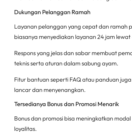
Dukungan Pelanggan Ramah
Layanan pelanggan yang cepat dan ramah p
biasanya menyediakan layanan 24 jam lewat c
Respons yang jelas dan sabar membuat pemai
teknis serta aturan dalam sabung ayam.
Fitur bantuan seperti FAQ atau panduan j
lancar dan menyenangkan.
Tersedianya Bonus dan Promosi Menarik
Bonus dan promosi bisa meningkatkan modal
loyalitas.