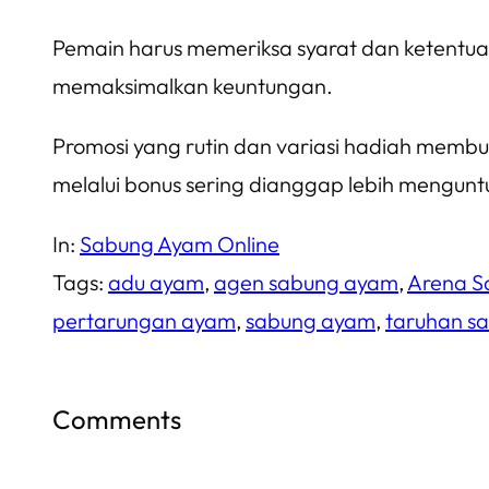
Pemain harus memeriksa syarat dan ketentu
memaksimalkan keuntungan.
Promosi yang rutin dan variasi hadiah membu
melalui bonus sering dianggap lebih mengun
In:
Sabung Ayam Online
Tags:
adu ayam
, 
agen sabung ayam
, 
Arena S
pertarungan ayam
, 
sabung ayam
, 
taruhan s
Comments