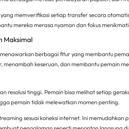
ang memverifikasi setiap transfer secara otomatis.
embantu mereka merasa nyaman dan fokus menikmati
n Maksimal
a menawarkan berbagai fitur yang membantu pemai
bar, menambah keseruan, dan membantu pemain mem
an resolusi tinggi. Pemain bisa melihat setiap ge
hingga pemain tidak melewatkan momen penting.
 streaming sesuai koneksi internet. Ini memudahkan
embuat pengalaman seperti menonton langsung di