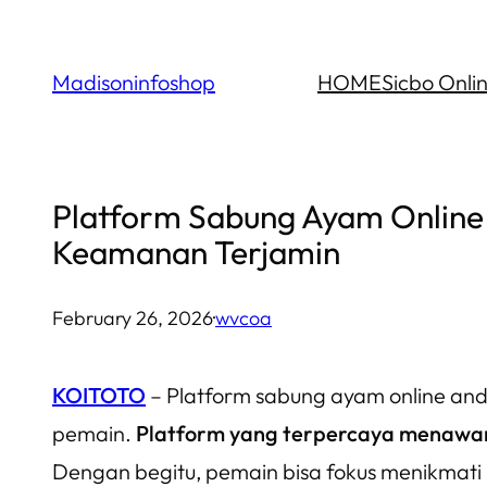
Skip
to
Madisoninfoshop
HOME
Sicbo Onli
content
Platform Sabung Ayam Online
Keamanan Terjamin
February 26, 2026
·
wvcoa
KOITOTO
– Platform sabung ayam online a
pemain.
Platform yang terpercaya menawar
Dengan begitu, pemain bisa fokus menikmati