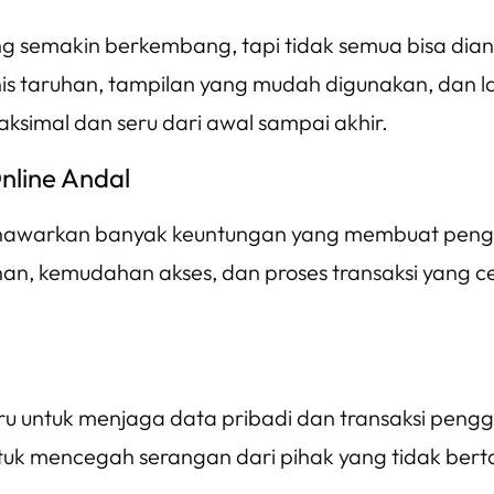
g semakin berkembang, tapi tidak semua bisa dian
is taruhan, tampilan yang mudah digunakan, dan 
simal dan seru dari awal sampai akhir.
nline Andal
enawarkan banyak keuntungan yang membuat peng
, kemudahan akses, dan proses transaksi yang c
baru untuk menjaga data pribadi dan transaksi pen
untuk mencegah serangan dari pihak yang tidak ber