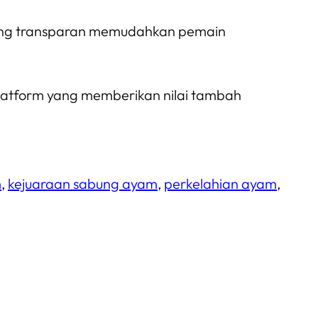
yang transparan memudahkan pemain
 Platform yang memberikan nilai tambah
m
, 
kejuaraan sabung ayam
, 
perkelahian ayam
, 