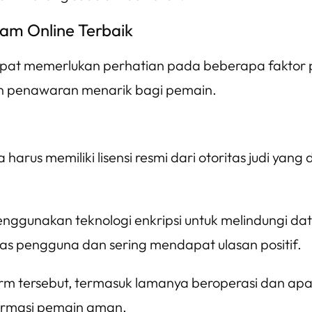
am Online Terbaik
epat memerlukan perhatian pada beberapa faktor p
n penawaran menarik bagi pemain.
rus memiliki lisensi resmi dari otoritas judi yang di
menggunakan teknologi enkripsi untuk melindungi da
tas pengguna dan sering mendapat ulasan positif.
m tersebut, termasuk lamanya beroperasi dan apaka
rmasi pemain aman.