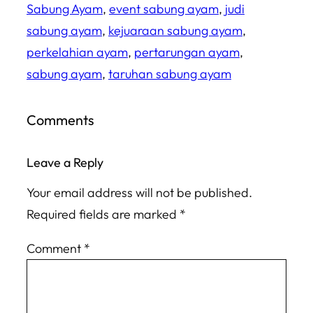
Sabung Ayam
, 
event sabung ayam
, 
judi
sabung ayam
, 
kejuaraan sabung ayam
, 
perkelahian ayam
, 
pertarungan ayam
, 
sabung ayam
, 
taruhan sabung ayam
Comments
Leave a Reply
Your email address will not be published.
Required fields are marked
*
Comment
*