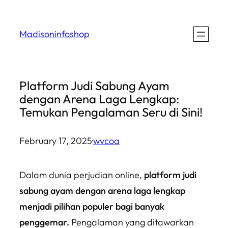
Skip
to
Madisoninfoshop
content
Platform Judi Sabung Ayam
dengan Arena Laga Lengkap:
Temukan Pengalaman Seru di Sini!
February 17, 2025
·
wvcoa
Dalam dunia perjudian online,
platform judi
sabung ayam dengan arena laga lengkap
menjadi pilihan populer bagi banyak
penggemar.
Pengalaman yang ditawarkan