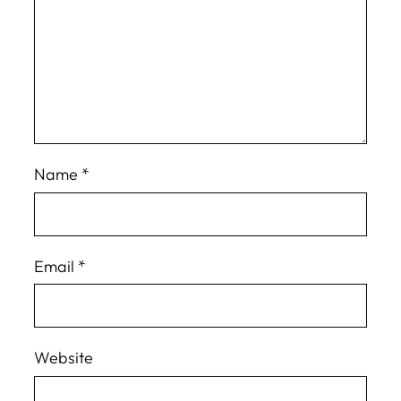
Name
*
Email
*
Website