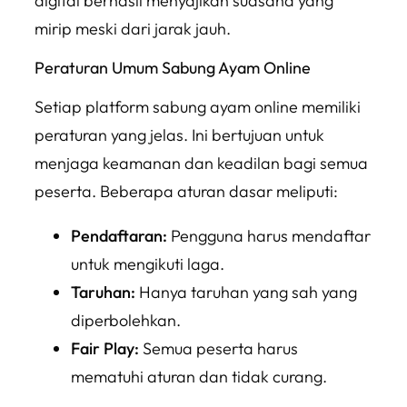
digital berhasil menyajikan suasana yang
mirip meski dari jarak jauh.
Peraturan Umum Sabung Ayam Online
Setiap platform sabung ayam online memiliki
peraturan yang jelas. Ini bertujuan untuk
menjaga keamanan dan keadilan bagi semua
peserta. Beberapa aturan dasar meliputi:
Pendaftaran:
Pengguna harus mendaftar
untuk mengikuti laga.
Taruhan:
Hanya taruhan yang sah yang
diperbolehkan.
Fair Play:
Semua peserta harus
mematuhi aturan dan tidak curang.