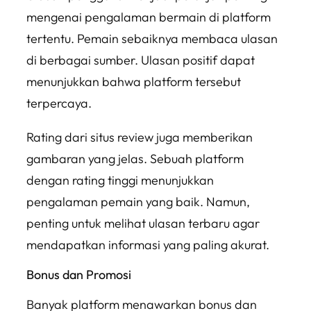
mengenai pengalaman bermain di platform
tertentu. Pemain sebaiknya membaca ulasan
di berbagai sumber. Ulasan positif dapat
menunjukkan bahwa platform tersebut
terpercaya.
Rating dari situs review juga memberikan
gambaran yang jelas. Sebuah platform
dengan rating tinggi menunjukkan
pengalaman pemain yang baik. Namun,
penting untuk melihat ulasan terbaru agar
mendapatkan informasi yang paling akurat.
Bonus dan Promosi
Banyak platform menawarkan bonus dan