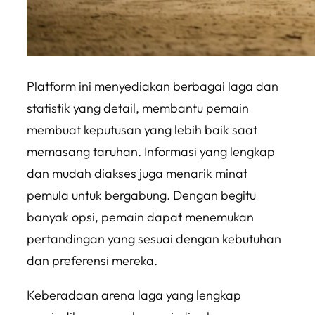
Platform ini menyediakan berbagai laga dan
statistik yang detail, membantu pemain
membuat keputusan yang lebih baik saat
memasang taruhan. Informasi yang lengkap
dan mudah diakses juga menarik minat
pemula untuk bergabung. Dengan begitu
banyak opsi, pemain dapat menemukan
pertandingan yang sesuai dengan kebutuhan
dan preferensi mereka.
Keberadaan arena laga yang lengkap