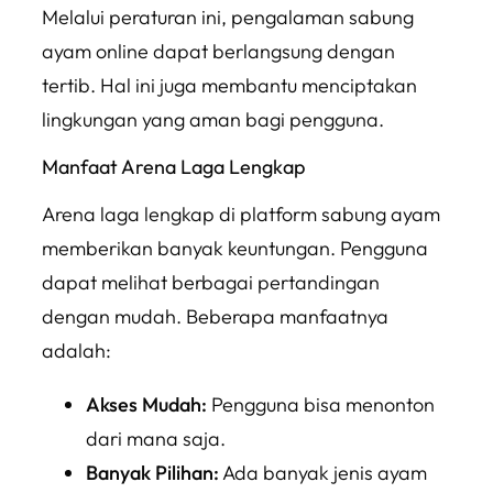
Melalui peraturan ini, pengalaman sabung
ayam online dapat berlangsung dengan
tertib. Hal ini juga membantu menciptakan
lingkungan yang aman bagi pengguna.
Manfaat Arena Laga Lengkap
Arena laga lengkap di platform sabung ayam
memberikan banyak keuntungan. Pengguna
dapat melihat berbagai pertandingan
dengan mudah. Beberapa manfaatnya
adalah:
Akses Mudah:
Pengguna bisa menonton
dari mana saja.
Banyak Pilihan:
Ada banyak jenis ayam