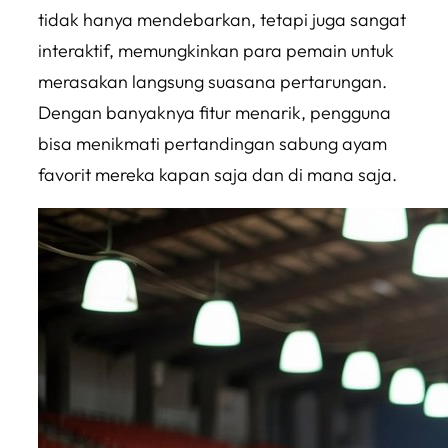
tidak hanya mendebarkan, tetapi juga sangat
interaktif, memungkinkan para pemain untuk
merasakan langsung suasana pertarungan.
Dengan banyaknya fitur menarik, pengguna
bisa menikmati pertandingan sabung ayam
favorit mereka kapan saja dan di mana saja.