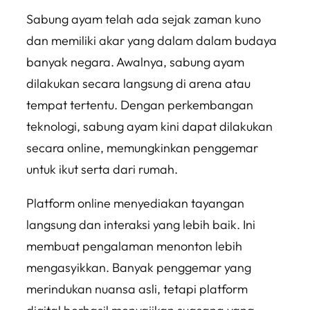
Sabung ayam telah ada sejak zaman kuno
dan memiliki akar yang dalam dalam budaya
banyak negara. Awalnya, sabung ayam
dilakukan secara langsung di arena atau
tempat tertentu. Dengan perkembangan
teknologi, sabung ayam kini dapat dilakukan
secara online, memungkinkan penggemar
untuk ikut serta dari rumah.
Platform online menyediakan tayangan
langsung dan interaksi yang lebih baik. Ini
membuat pengalaman menonton lebih
mengasyikkan. Banyak penggemar yang
merindukan nuansa asli, tetapi platform