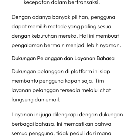
kecepatan dalam bertransaksi.
Dengan adanya banyak pilihan, pengguna
dapat memilih metode yang paling sesuai
dengan kebutuhan mereka. Hal ini membuat
pengalaman bermain menjadi lebih nyaman.
Dukungan Pelanggan dan Layanan Bahasa
Dukungan pelanggan di platform ini siap
membantu pengguna kapan saja. Tim
layanan pelanggan tersedia melalui chat
langsung dan email.
Layanan ini juga dilengkapi dengan dukungan
berbagai bahasa. Ini memastikan bahwa
semua pengguna, tidak peduli dari mana