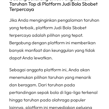
Taruhan Top di Platform Judi Bola Sbobet
Terpercaya
Jika Anda menginginkan pengalaman taruhan
yang terbaik, platform Judi Bola Sbobet
terpercaya adalah pilihan yang tepat.
Bergabung dengan platform ini memberikan
banyak manfaat dan keunggulan yang tidak
dapat Anda lewatkan.
Sebagai anggota platform ini, Anda akan
menemukan pilihan taruhan yang menarik
dan beragam. Dari taruhan pada
pertandingan sepak bola di liga-liga terkenal
hingga taruhan pada olahraga populer
lainnya, platform ini menyediakan peluang