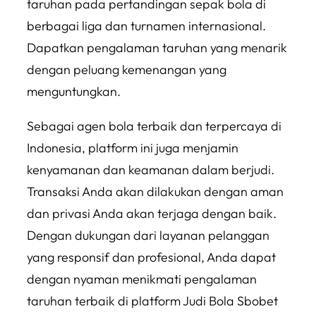
taruhan pada pertandingan sepak bola di
berbagai liga dan turnamen internasional.
Dapatkan pengalaman taruhan yang menarik
dengan peluang kemenangan yang
menguntungkan.
Sebagai agen bola terbaik dan terpercaya di
Indonesia, platform ini juga menjamin
kenyamanan dan keamanan dalam berjudi.
Transaksi Anda akan dilakukan dengan aman
dan privasi Anda akan terjaga dengan baik.
Dengan dukungan dari layanan pelanggan
yang responsif dan profesional, Anda dapat
dengan nyaman menikmati pengalaman
taruhan terbaik di platform Judi Bola Sbobet