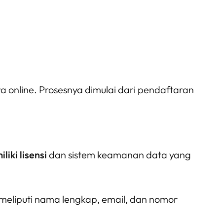
ra online. Prosesnya dimulai dari pendaftaran
liki lisensi
dan sistem keamanan data yang
 meliputi nama lengkap, email, dan nomor