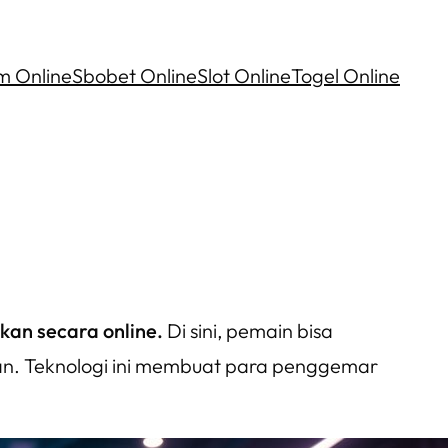
m Online
Sbobet Online
Slot Online
Togel Online
kan secara online.
Di sini, pemain bisa
han. Teknologi ini membuat para penggemar