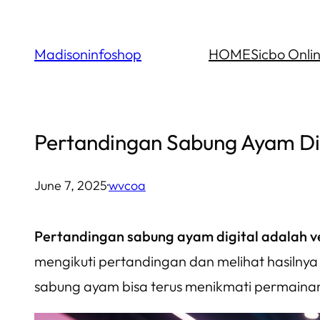
Skip
to
Madisoninfoshop
HOME
Sicbo Onli
content
Pertandingan Sabung Ayam Dig
June 7, 2025
·
wvcoa
Pertandingan sabung ayam digital adalah ve
mengikuti pertandingan dan melihat hasilny
sabung ayam bisa terus menikmati permainan