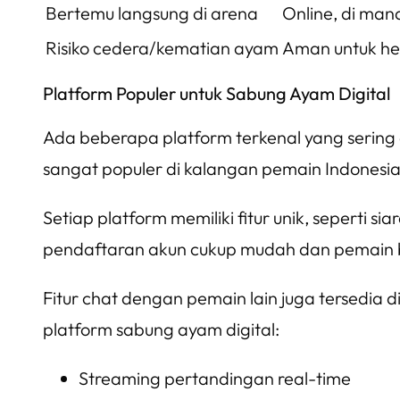
Bertemu langsung di arena
Online, di man
Risiko cedera/kematian ayam
Aman untuk h
Platform Populer untuk Sabung Ayam Digital
Ada beberapa platform terkenal yang sering 
sangat populer di kalangan pemain Indonesia
Setiap platform memiliki fitur unik, seperti s
pendaftaran akun cukup mudah dan pemain bi
Fitur chat dengan pemain lain juga tersedia d
platform sabung ayam digital:
Streaming pertandingan real-time