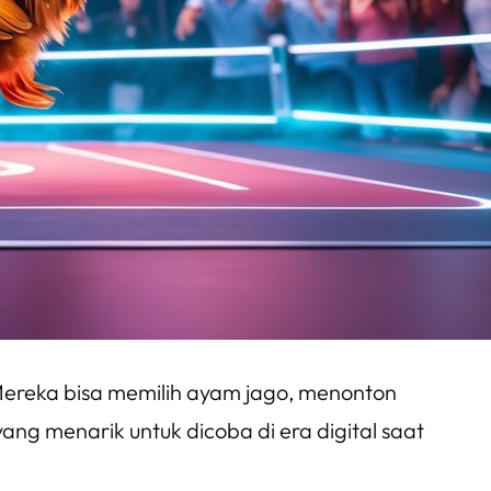
 Mereka bisa memilih ayam jago, menonton
ng menarik untuk dicoba di era digital saat