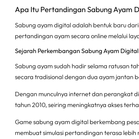
Apa Itu Pertandingan Sabung Ayam Di
Sabung ayam digital adalah bentuk baru dar
pertandingan ayam secara online melalui laya
Sejarah Perkembangan Sabung Ayam Digital
Sabung ayam sudah hadir selama ratusan tahu
secara tradisional dengan dua ayam jantan be
Dengan munculnya internet dan perangkat digit
tahun 2010, seiring meningkatnya akses ter
Game sabung ayam digital berkembang pesat k
membuat simulasi pertandingan terasa lebih