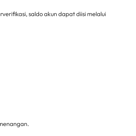
erifikasi, saldo akun dapat diisi melalui
emenangan.