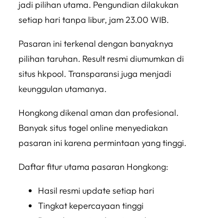
jadi pilihan utama. Pengundian dilakukan
setiap hari tanpa libur, jam 23.00 WIB.
Pasaran ini terkenal dengan banyaknya
pilihan taruhan. Result resmi diumumkan di
situs hkpool. Transparansi juga menjadi
keunggulan utamanya.
Hongkong dikenal aman dan profesional.
Banyak situs togel online menyediakan
pasaran ini karena permintaan yang tinggi.
Daftar fitur utama pasaran Hongkong:
Hasil resmi update setiap hari
Tingkat kepercayaan tinggi