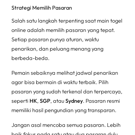
Strategi Memilih Pasaran
Salah satu langkah terpenting saat main togel
online adalah memilih pasaran yang tepat.
Setiap pasaran punya aturan, waktu
penarikan, dan peluang menang yang
berbeda-beda.
Pemain sebaiknya melihat jadwal penarikan
agar bisa bermain di waktu terbaik. Pilih
pasaran yang sudah terkenal dan terpercaya,
seperti
HK
,
SGP
, atau
Sydney
. Pasaran resmi
memiliki hasil pengundian yang transparan.
Jangan asal mencoba semua pasaran. Lebih
baik fokus pada satu atau dua pasaran dulu.