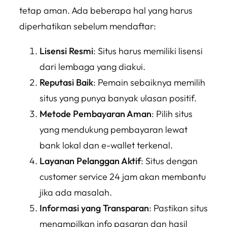
tetap aman. Ada beberapa hal yang harus
diperhatikan sebelum mendaftar:
Lisensi Resmi
: Situs harus memiliki lisensi
dari lembaga yang diakui.
Reputasi Baik
: Pemain sebaiknya memilih
situs yang punya banyak ulasan positif.
Metode Pembayaran Aman
: Pilih situs
yang mendukung pembayaran lewat
bank lokal dan e-wallet terkenal.
Layanan Pelanggan Aktif
: Situs dengan
customer service 24 jam akan membantu
jika ada masalah.
Informasi yang Transparan
: Pastikan situs
menampilkan info pasaran dan hasil