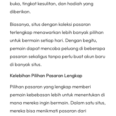
buka, tingkat kesulitan, dan hadiah yang
diberikan.
Biasanya, situs dengan koleksi pasaran
terlengkap menawarkan lebih banyak pilihan
untuk bermain setiap hari. Dengan begitu,
pemain dapat mencoba peluang di beberapa
pasaran sekaligus tanpa perlu buat akun baru
di banyak situs.
Kelebihan Pilihan Pasaran Lengkap
Pilihan pasaran yang lengkap memberi
pemain kebebasan lebih untuk menentukan di
mana mereka ingin bermain. Dalam satu situs,
mereka bisa menikmati pasaran dari