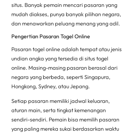
situs. Banyak pemain mencari pasaran yang
mudah diakses, punya banyak pilihan negara,
dan menawarkan peluang menang yang adil.
Pengertian Pasaran Togel Online
Pasaran togel online adalah tempat atau jenis
undian angka yang tersedia di situs togel
online. Masing-masing pasaran berasal dari
negara yang berbeda, seperti Singapura,
Hongkong, Sydney, atau Jepang.
Setiap pasaran memiliki jadwal keluaran,
aturan main, serta tingkat kemenangan
sendiri-sendiri. Pemain bisa memilih pasaran
yang paling mereka sukai berdasarkan waktu