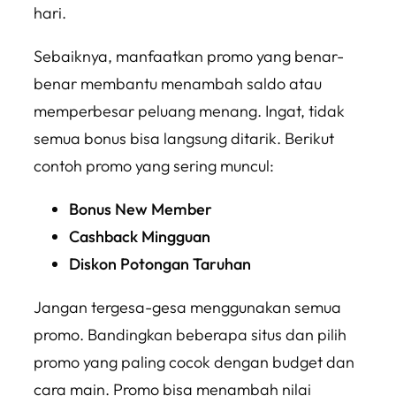
hari.
Sebaiknya, manfaatkan promo yang benar-
benar membantu menambah saldo atau
memperbesar peluang menang. Ingat, tidak
semua bonus bisa langsung ditarik. Berikut
contoh promo yang sering muncul:
Bonus New Member
Cashback Mingguan
Diskon Potongan Taruhan
Jangan tergesa-gesa menggunakan semua
promo. Bandingkan beberapa situs dan pilih
promo yang paling cocok dengan budget dan
cara main. Promo bisa menambah nilai