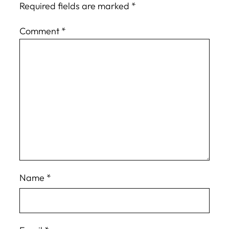
Required fields are marked
*
Comment
*
Name
*