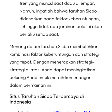
tren yang muncul saat dadu dilempar.
Namun, ingatlah bahwa taruhan Sicbo
didasarkan pada faktor keberuntungan,
sehingga tidak ada jaminan pola ini akan
berlaku setiap saat.
Menang dalam taruhan Sicbo membutuhkan
kombinasi faktor keberuntungan dan strategi
yang tepat. Dengan menerapkan strategi-
strategi di atas, Anda dapat meningkatkan
peluang Anda untuk meraih kemenangan
dalam permainan ini.
Situs Taruhan Sicbo Terpercaya di
Indonesia