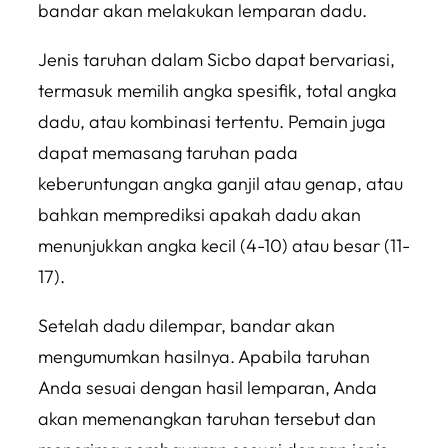
bandar akan melakukan lemparan dadu.
Jenis taruhan dalam Sicbo dapat bervariasi,
termasuk memilih angka spesifik, total angka
dadu, atau kombinasi tertentu. Pemain juga
dapat memasang taruhan pada
keberuntungan angka ganjil atau genap, atau
bahkan memprediksi apakah dadu akan
menunjukkan angka kecil (4-10) atau besar (11-
17).
Setelah dadu dilempar, bandar akan
mengumumkan hasilnya. Apabila taruhan
Anda sesuai dengan hasil lemparan, Anda
akan memenangkan taruhan tersebut dan