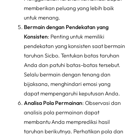
memberikan peluang yang lebih baik
untuk menang.
Bermain dengan Pendekatan yang
Konsisten
: Penting untuk memiliki
pendekatan yang konsisten saat bermain
taruhan Sicbo. Tentukan batas taruhan
Anda dan patuhi batas-batas tersebut.
Selalu bermain dengan tenang dan
bijaksana, menghindari emosi yang
dapat mempengaruhi keputusan Anda.
Analisa Pola Permainan
: Observasi dan
analisis pola permainan dapat
membantu Anda memprediksi hasil
taruhan berikutnya. Perhatikan pola dan