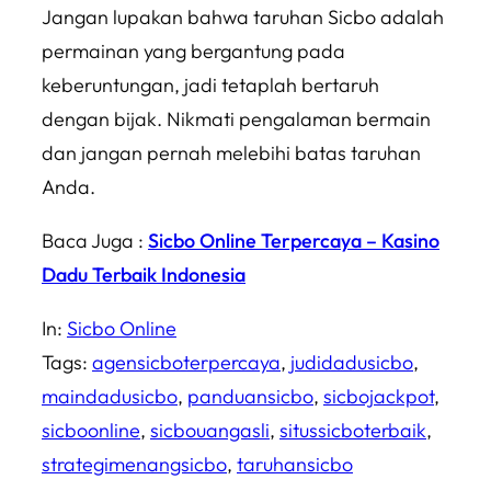
Jangan lupakan bahwa taruhan Sicbo adalah
permainan yang bergantung pada
keberuntungan, jadi tetaplah bertaruh
dengan bijak. Nikmati pengalaman bermain
dan jangan pernah melebihi batas taruhan
Anda.
Baca Juga :
Sicbo Online Terpercaya – Kasino
Dadu Terbaik Indonesia
In:
Sicbo Online
Tags:
agensicboterpercaya
, 
judidadusicbo
, 
maindadusicbo
, 
panduansicbo
, 
sicbojackpot
, 
sicboonline
, 
sicbouangasli
, 
situssicboterbaik
, 
strategimenangsicbo
, 
taruhansicbo