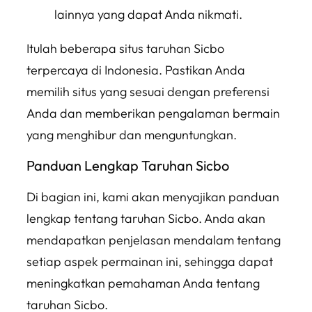
lainnya yang dapat Anda nikmati.
Itulah beberapa situs taruhan Sicbo
terpercaya di Indonesia. Pastikan Anda
memilih situs yang sesuai dengan preferensi
Anda dan memberikan pengalaman bermain
yang menghibur dan menguntungkan.
Panduan Lengkap Taruhan Sicbo
Di bagian ini, kami akan menyajikan panduan
lengkap tentang taruhan Sicbo. Anda akan
mendapatkan penjelasan mendalam tentang
setiap aspek permainan ini, sehingga dapat
meningkatkan pemahaman Anda tentang
taruhan Sicbo.