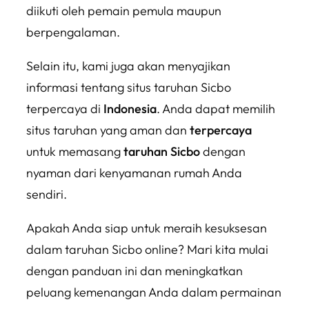
diikuti oleh pemain pemula maupun
berpengalaman.
Selain itu, kami juga akan menyajikan
informasi tentang
situs taruhan Sicbo
terpercaya
di
Indonesia
. Anda dapat memilih
situs taruhan yang aman dan
terpercaya
untuk memasang
taruhan Sicbo
dengan
nyaman dari kenyamanan rumah Anda
sendiri.
Apakah Anda siap untuk meraih kesuksesan
dalam taruhan Sicbo online? Mari kita mulai
dengan panduan ini dan meningkatkan
peluang kemenangan Anda dalam permainan