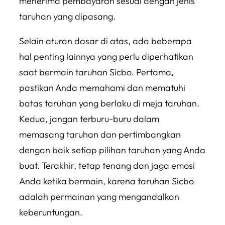
menerima pembayaran sesuai dengan jenis
taruhan yang dipasang.
Selain aturan dasar di atas, ada beberapa
hal penting lainnya yang perlu diperhatikan
saat bermain taruhan Sicbo. Pertama,
pastikan Anda memahami dan mematuhi
batas taruhan yang berlaku di meja taruhan.
Kedua, jangan terburu-buru dalam
memasang taruhan dan pertimbangkan
dengan baik setiap pilihan taruhan yang Anda
buat. Terakhir, tetap tenang dan jaga emosi
Anda ketika bermain, karena taruhan Sicbo
adalah permainan yang mengandalkan
keberuntungan.