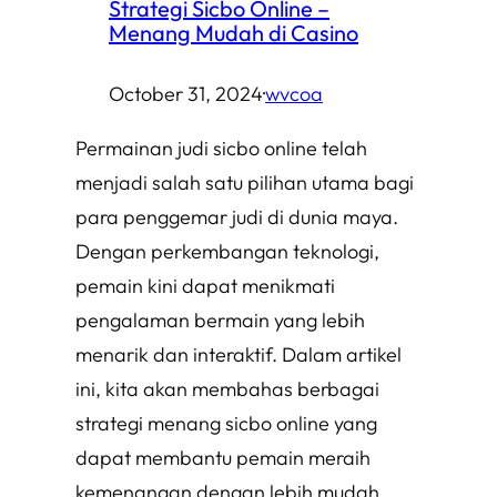
Strategi Sicbo Online –
Menang Mudah di Casino
October 31, 2024
·
wvcoa
Permainan judi sicbo online telah
menjadi salah satu pilihan utama bagi
para penggemar judi di dunia maya.
Dengan perkembangan teknologi,
pemain kini dapat menikmati
pengalaman bermain yang lebih
menarik dan interaktif. Dalam artikel
ini, kita akan membahas berbagai
strategi menang sicbo online yang
dapat membantu pemain meraih
kemenangan dengan lebih mudah.