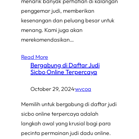
menarik banyak perhatian di kalangan
penggemar judi, memberikan
kesenangan dan peluang besar untuk
menang. Kami juga akan
merekomendasikan…
Read More
Bergabung di Daftar Judi
Sicbo Online Terpercaya
October 29, 2024
·
wvcoa
Memilih untuk bergabung di daftar judi
sicbo online terpercaya adalah
langkah awal yang krusial bagi para
pecinta permainan judi dadu online.