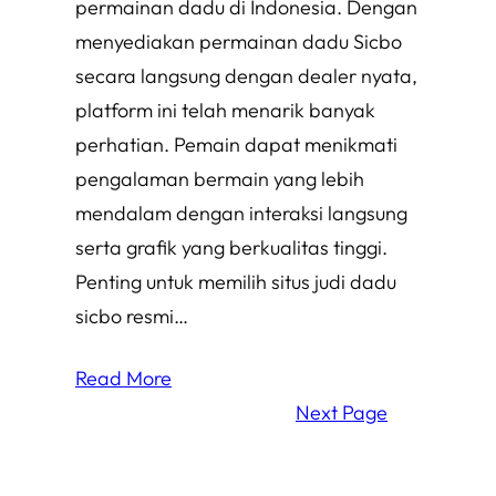
permainan dadu di Indonesia. Dengan
menyediakan permainan dadu Sicbo
secara langsung dengan dealer nyata,
platform ini telah menarik banyak
perhatian. Pemain dapat menikmati
pengalaman bermain yang lebih
mendalam dengan interaksi langsung
serta grafik yang berkualitas tinggi.
Penting untuk memilih situs judi dadu
sicbo resmi…
Read More
Next Page