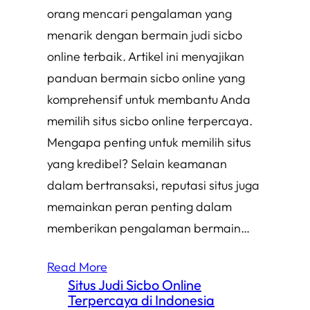
orang mencari pengalaman yang
menarik dengan bermain judi sicbo
online terbaik. Artikel ini menyajikan
panduan bermain sicbo online yang
komprehensif untuk membantu Anda
memilih situs sicbo online terpercaya.
Mengapa penting untuk memilih situs
yang kredibel? Selain keamanan
dalam bertransaksi, reputasi situs juga
memainkan peran penting dalam
memberikan pengalaman bermain…
Read More
Situs Judi Sicbo Online
Terpercaya di Indonesia