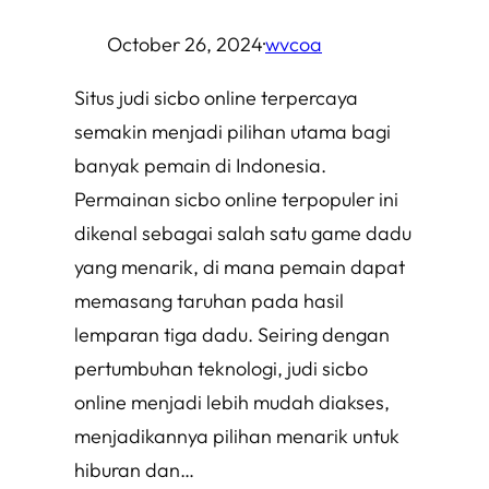
October 26, 2024
·
wvcoa
Situs judi sicbo online terpercaya
semakin menjadi pilihan utama bagi
banyak pemain di Indonesia.
Permainan sicbo online terpopuler ini
dikenal sebagai salah satu game dadu
yang menarik, di mana pemain dapat
memasang taruhan pada hasil
lemparan tiga dadu. Seiring dengan
pertumbuhan teknologi, judi sicbo
online menjadi lebih mudah diakses,
menjadikannya pilihan menarik untuk
hiburan dan…