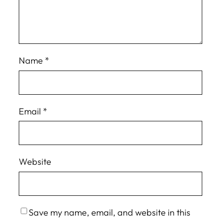
Name
*
Email
*
Website
Save my name, email, and website in this