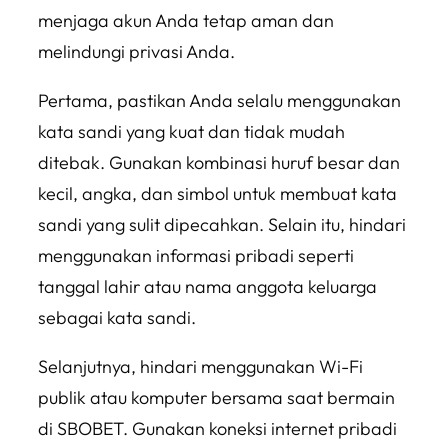
menjaga akun Anda tetap aman dan
melindungi privasi Anda.
Pertama, pastikan Anda selalu menggunakan
kata sandi yang kuat dan tidak mudah
ditebak. Gunakan kombinasi huruf besar dan
kecil, angka, dan simbol untuk membuat kata
sandi yang sulit dipecahkan. Selain itu, hindari
menggunakan informasi pribadi seperti
tanggal lahir atau nama anggota keluarga
sebagai kata sandi.
Selanjutnya, hindari menggunakan Wi-Fi
publik atau komputer bersama saat bermain
di SBOBET. Gunakan koneksi internet pribadi