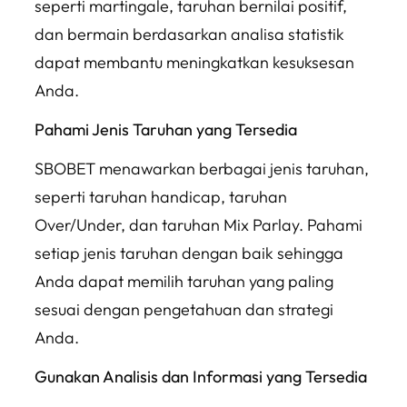
seperti martingale, taruhan bernilai positif,
dan bermain berdasarkan analisa statistik
dapat membantu meningkatkan kesuksesan
Anda.
Pahami Jenis Taruhan yang Tersedia
SBOBET menawarkan berbagai jenis taruhan,
seperti taruhan handicap, taruhan
Over/Under, dan taruhan Mix Parlay. Pahami
setiap jenis taruhan dengan baik sehingga
Anda dapat memilih taruhan yang paling
sesuai dengan pengetahuan dan strategi
Anda.
Gunakan Analisis dan Informasi yang Tersedia