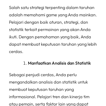
Salah satu strategi terpenting dalam taruhan
adalah memahami game yang Anda mainkan.
Pelajari dengan baik aturan, strategi, dan
statistik terkait permainan yang akan Anda
ikuti. Dengan pemahaman yang baik, Anda
dapat membuat keputusan taruhan yang lebih
cerdas.
Manfaatkan Analisis dan Statistik
Sebagai penjudi cerdas, Anda perlu
mengandalkan analisis dan statistik untuk
membuat keputusan taruhan yang
informasional. Pelajari tren dan kinerja tim
atau pemain, serta faktor lain yang dapat