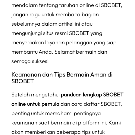
mendalam tentang taruhan online di SBOBET,
jangan ragu untuk membaca bagian
sebelumnya dalam artikel ini atau
mengunjungi situs resmi SBOBET yang
menyediakan layanan pelanggan yang siap
membantu Anda. Selamat bermain dan
semoga sukses!
Keamanan dan Tips Bermain Aman di
SBOBET
Setelah mengetahui
panduan lengkap SBOBET
online untuk pemula
dan cara daftar SBOBET,
penting untuk memahami pentingnya
keamanan saat bermain di platform ini. Kami
akan memberikan beberapa tips untuk