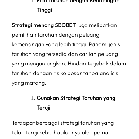
Pilih Taruhan dengan Keuntungan
Tinggi
Strategi menang SBOBET
juga melibatkan
pemilihan taruhan dengan peluang
kemenangan yang lebih tinggi. Pahami jenis
taruhan yang tersedia dan carilah peluang
yang menguntungkan. Hindari terjebak dalam
taruhan dengan risiko besar tanpa analisis
yang matang.
Gunakan Strategi Taruhan yang
Teruji
Terdapat berbagai strategi taruhan yang
telah teruji keberhasilannya oleh pemain