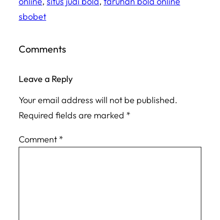
online
, 
situs judi bola
, 
taruhan bola online
sbobet
Comments
Leave a Reply
Your email address will not be published.
Required fields are marked
*
Comment
*