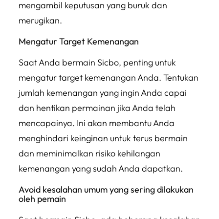
mengambil keputusan yang buruk dan
merugikan.
Mengatur Target Kemenangan
Saat Anda bermain Sicbo, penting untuk
mengatur target kemenangan Anda. Tentukan
jumlah kemenangan yang ingin Anda capai
dan hentikan permainan jika Anda telah
mencapainya. Ini akan membantu Anda
menghindari keinginan untuk terus bermain
dan meminimalkan risiko kehilangan
kemenangan yang sudah Anda dapatkan.
Avoid kesalahan umum yang sering dilakukan
oleh pemain