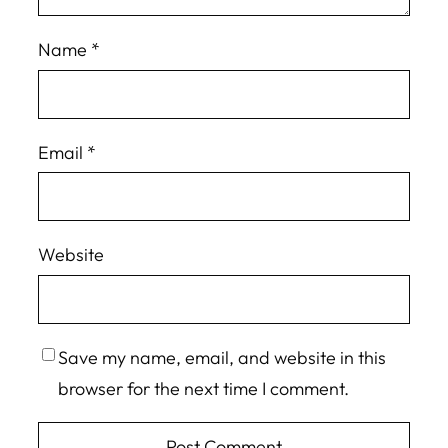
Name
*
Email
*
Website
Save my name, email, and website in this
browser for the next time I comment.