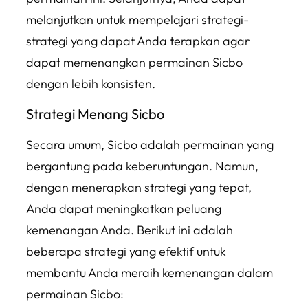
melanjutkan untuk mempelajari strategi-
strategi yang dapat Anda terapkan agar
dapat memenangkan permainan Sicbo
dengan lebih konsisten.
Strategi Menang Sicbo
Secara umum, Sicbo adalah permainan yang
bergantung pada keberuntungan. Namun,
dengan menerapkan strategi yang tepat,
Anda dapat meningkatkan peluang
kemenangan Anda. Berikut ini adalah
beberapa strategi yang efektif untuk
membantu Anda meraih kemenangan dalam
permainan Sicbo: