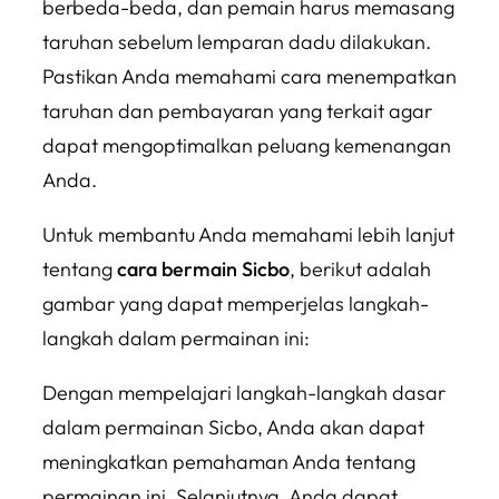
berbeda-beda, dan pemain harus memasang
taruhan sebelum lemparan dadu dilakukan.
Pastikan Anda memahami cara menempatkan
taruhan dan pembayaran yang terkait agar
dapat mengoptimalkan peluang kemenangan
Anda.
Untuk membantu Anda memahami lebih lanjut
tentang
cara bermain Sicbo
, berikut adalah
gambar yang dapat memperjelas langkah-
langkah dalam permainan ini:
Dengan mempelajari langkah-langkah dasar
dalam permainan Sicbo, Anda akan dapat
meningkatkan pemahaman Anda tentang
permainan ini. Selanjutnya, Anda dapat