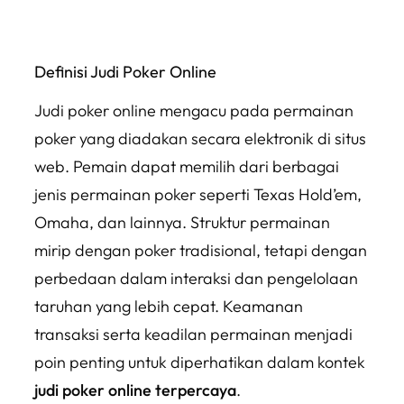
Definisi Judi Poker Online
Judi poker online mengacu pada permainan
poker yang diadakan secara elektronik di situs
web. Pemain dapat memilih dari berbagai
jenis permainan poker seperti Texas Hold’em,
Omaha, dan lainnya. Struktur permainan
mirip dengan poker tradisional, tetapi dengan
perbedaan dalam interaksi dan pengelolaan
taruhan yang lebih cepat. Keamanan
transaksi serta keadilan permainan menjadi
poin penting untuk diperhatikan dalam kontek
judi poker online terpercaya
.