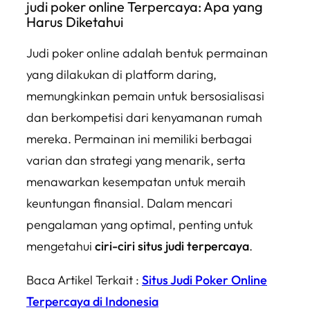
judi poker online Terpercaya: Apa yang
Harus Diketahui
Judi poker online adalah bentuk permainan
yang dilakukan di platform daring,
memungkinkan pemain untuk bersosialisasi
dan berkompetisi dari kenyamanan rumah
mereka. Permainan ini memiliki berbagai
varian dan strategi yang menarik, serta
menawarkan kesempatan untuk meraih
keuntungan finansial. Dalam mencari
pengalaman yang optimal, penting untuk
mengetahui
ciri-ciri situs judi terpercaya
.
Baca Artikel Terkait :
Situs Judi Poker Online
Terpercaya di Indonesia