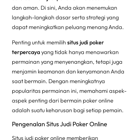
dan aman. Di sini, Anda akan menemukan
langkah-langkah dasar serta strategi yang
dapat meningkatkan peluang menang Anda.
Penting untuk memilih
situs judi poker
terpercaya
yang tidak hanya menawarkan
permainan yang menyenangkan, tetapi juga
menjamin keamanan dan kenyamanan Anda
saat bermain. Dengan meningkatnya
popularitas permainan ini, memahami aspek-
aspek penting dari bermain poker online
adalah suatu keharusan bagi setiap pemain.
Pengenalan Situs Judi Poker Online
Situs judi poker online memberikan