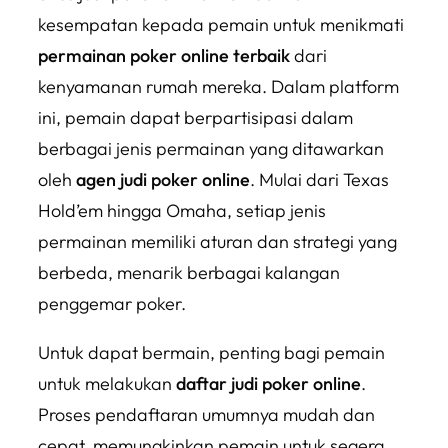
kesempatan kepada pemain untuk menikmati
permainan poker online terbaik
dari
kenyamanan rumah mereka. Dalam platform
ini, pemain dapat berpartisipasi dalam
berbagai jenis permainan yang ditawarkan
oleh
agen judi poker online
. Mulai dari Texas
Hold’em hingga Omaha, setiap jenis
permainan memiliki aturan dan strategi yang
berbeda, menarik berbagai kalangan
penggemar poker.
Untuk dapat bermain, penting bagi pemain
untuk melakukan
daftar judi poker online
.
Proses pendaftaran umumnya mudah dan
cepat, memungkinkan pemain untuk segera