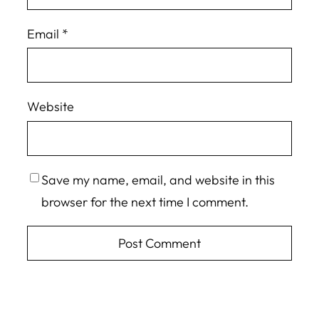
Email
*
Website
Save my name, email, and website in this
browser for the next time I comment.