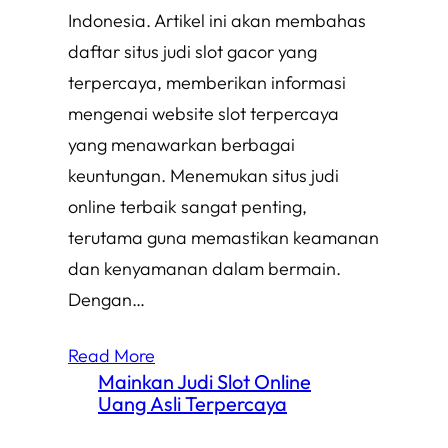
Indonesia. Artikel ini akan membahas
daftar situs judi slot gacor yang
terpercaya, memberikan informasi
mengenai website slot terpercaya
yang menawarkan berbagai
keuntungan. Menemukan situs judi
online terbaik sangat penting,
terutama guna memastikan keamanan
dan kenyamanan dalam bermain.
Dengan…
Read More
Mainkan Judi Slot Online
Uang Asli Terpercaya