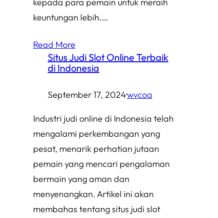
kepada para pemain untuk meraih
keuntungan lebih.…
Read More
Situs Judi Slot Online Terbaik
di Indonesia
September 17, 2024
·
wvcoa
Industri judi online di Indonesia telah
mengalami perkembangan yang
pesat, menarik perhatian jutaan
pemain yang mencari pengalaman
bermain yang aman dan
menyenangkan. Artikel ini akan
membahas tentang situs judi slot