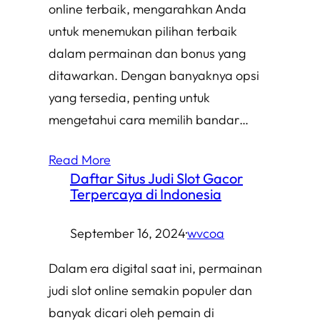
online terbaik, mengarahkan Anda
untuk menemukan pilihan terbaik
dalam permainan dan bonus yang
ditawarkan. Dengan banyaknya opsi
yang tersedia, penting untuk
mengetahui cara memilih bandar…
Read More
Daftar Situs Judi Slot Gacor
Terpercaya di Indonesia
September 16, 2024
·
wvcoa
Dalam era digital saat ini, permainan
judi slot online semakin populer dan
banyak dicari oleh pemain di