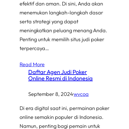
efektif dan aman. Di sini, Anda akan
menemukan langkah-langkah dasar
serta strategi yang dapat
meningkatkan peluang menang Anda.
Penting untuk memilih situs judi poker
terpercaya…
Read More
Daftar Agen Judi Poker
Online Resmi di Indonesia
September 8, 2024
·
wvcoa
Di era digital saat ini, permainan poker
online semakin populer di Indonesia.
Namun, penting bagi pemain untuk