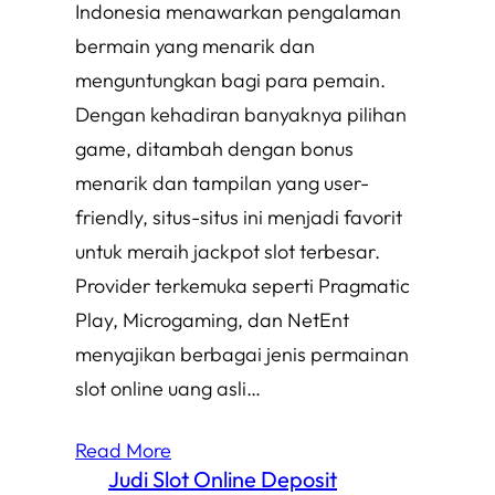
Indonesia menawarkan pengalaman
bermain yang menarik dan
menguntungkan bagi para pemain.
Dengan kehadiran banyaknya pilihan
game, ditambah dengan bonus
menarik dan tampilan yang user-
friendly, situs-situs ini menjadi favorit
untuk meraih jackpot slot terbesar.
Provider terkemuka seperti Pragmatic
Play, Microgaming, dan NetEnt
menyajikan berbagai jenis permainan
slot online uang asli…
Read More
Judi Slot Online Deposit