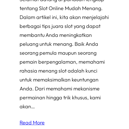
tentang Slot Online Mudah Menang.
Dalam artikel ini, kita akan menjelajahi
berbagai tips juara slot yang dapat
membantu Anda meningkatkan
peluang untuk menang. Baik Anda
seorang pemula maupun seorang
pemain berpengalaman, memahami
rahasia menang slot adalah kunci
untuk memaksimalkan keuntungan
Anda. Dari memahami mekanisme
permainan hingga trik khusus, kami
akan…
Read More