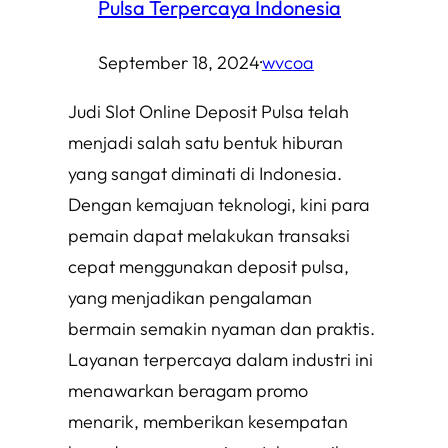
Pulsa Terpercaya Indonesia
September 18, 2024
·
wvcoa
Judi Slot Online Deposit Pulsa telah
menjadi salah satu bentuk hiburan
yang sangat diminati di Indonesia.
Dengan kemajuan teknologi, kini para
pemain dapat melakukan transaksi
cepat menggunakan deposit pulsa,
yang menjadikan pengalaman
bermain semakin nyaman dan praktis.
Layanan terpercaya dalam industri ini
menawarkan beragam promo
menarik, memberikan kesempatan