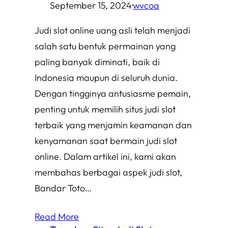
September 15, 2024
·
wvcoa
Judi slot online uang asli telah menjadi
salah satu bentuk permainan yang
paling banyak diminati, baik di
Indonesia maupun di seluruh dunia.
Dengan tingginya antusiasme pemain,
penting untuk memilih situs judi slot
terbaik yang menjamin keamanan dan
kenyamanan saat bermain judi slot
online. Dalam artikel ini, kami akan
membahas berbagai aspek judi slot,
Bandar Toto…
Read More