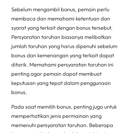
Sebelum mengambil bonus, pemain perlu
membaca dan memahami ketentuan dan
syarat yang terkait dengan bonus tersebut.
Persyaratan taruhan biasanya melibatkan
jumlah taruhan yang harus dipenuhi sebelum
bonus dan kemenangan yang terkait dapat
ditarik. Memahami persyaratan taruhan ini
penting agar pemain dapat membuat
keputusan yang tepat dalam penggunaan
bonus.
Pada saat memilih bonus, penting juga untuk
memperhatikan jenis permainan yang
memenuhi persyaratan taruhan. Beberapa