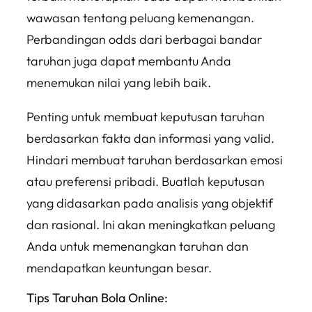
wawasan tentang peluang kemenangan.
Perbandingan odds dari berbagai bandar
taruhan juga dapat membantu Anda
menemukan nilai yang lebih baik.
Penting untuk membuat keputusan taruhan
berdasarkan fakta dan informasi yang valid.
Hindari membuat taruhan berdasarkan emosi
atau preferensi pribadi. Buatlah keputusan
yang didasarkan pada analisis yang objektif
dan rasional. Ini akan meningkatkan peluang
Anda untuk memenangkan taruhan dan
mendapatkan keuntungan besar.
Tips Taruhan Bola Online: