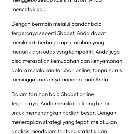
mencetak gol.
Dengan bermain melalui bandar bola
terpercaya seperti Sbobet, Anda dapat
menikmati berbagai opsi taruhan yang
menarik dan odds yang kompetitif. Anda juga
bisa merasakan kemudahan dan kenyamanan
dalam melakukan taruhan online, tanpa harus
meninggalkan kenyamanan rumah Anda.
Dalam taruhan bola Sbobet online
terpercaya, Anda memiliki peluang besar
untuk memenangkan hadiah besar. Dengan
menerapkan strategi yang tepat, melakukan
analisis mendalam tentang statistik dan