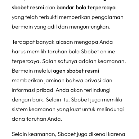
sbobet resmi
dan
bandar bola terpercaya
yang telah terbukti memberikan pengalaman
bermain yang adil dan menguntungkan.
Terdapat banyak alasan mengapa Anda
harus memilih taruhan bola Sbobet online
terpercaya. Salah satunya adalah keamanan.
Bermain melalui
agen sbobet resmi
memberikan jaminan bahwa privasi dan
informasi pribadi Anda akan terlindungi
dengan baik. Selain itu, Sbobet juga memiliki
sistem keamanan yang kuat untuk melindungi
dana taruhan Anda.
Selain keamanan, Sbobet juga dikenal karena