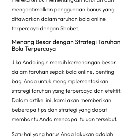
mengoptimalkan penggunaan bonus yang
ditawarkan dalam taruhan bola online
terpercaya dengan Sbobet.
Menang Besar dengan Strategi Taruhan
Bola Terpercaya
Jika Anda ingin meraih kemenangan besar
dalam taruhan sepak bola online, penting
bagi Anda untuk mengimplementasikan
strategi taruhan yang terpercaya dan efektif.
Dalam artikel ini, kami akan memberikan
beberapa tips dan strategi yang dapat
membantu Anda mencapai tujuan tersebut.
Satu hal yang harus Anda lakukan adalah