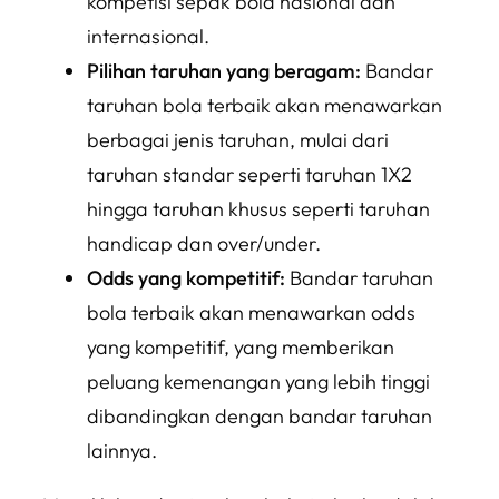
kompetisi sepak bola nasional dan
internasional.
Pilihan taruhan yang beragam:
Bandar
taruhan bola terbaik akan menawarkan
berbagai jenis taruhan, mulai dari
taruhan standar seperti taruhan 1X2
hingga taruhan khusus seperti taruhan
handicap dan over/under.
Odds yang kompetitif:
Bandar taruhan
bola terbaik akan menawarkan odds
yang kompetitif, yang memberikan
peluang kemenangan yang lebih tinggi
dibandingkan dengan bandar taruhan
lainnya.