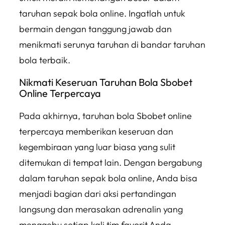
taruhan sepak bola online. Ingatlah untuk
bermain dengan tanggung jawab dan
menikmati serunya taruhan di bandar taruhan
bola terbaik.
Nikmati Keseruan Taruhan Bola Sbobet
Online Terpercaya
Pada akhirnya, taruhan bola Sbobet online
terpercaya memberikan keseruan dan
kegembiraan yang luar biasa yang sulit
ditemukan di tempat lain. Dengan bergabung
dalam taruhan sepak bola online, Anda bisa
menjadi bagian dari aksi pertandingan
langsung dan merasakan adrenalin yang
menggebu setiap kali tim favorit Anda