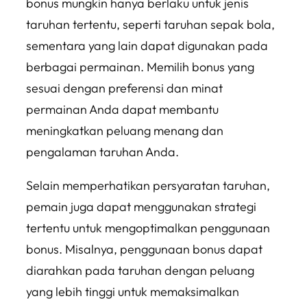
bonus mungkin hanya berlaku untuk jenis
taruhan tertentu, seperti taruhan sepak bola,
sementara yang lain dapat digunakan pada
berbagai permainan. Memilih bonus yang
sesuai dengan preferensi dan minat
permainan Anda dapat membantu
meningkatkan peluang menang dan
pengalaman taruhan Anda.
Selain memperhatikan persyaratan taruhan,
pemain juga dapat menggunakan strategi
tertentu untuk mengoptimalkan penggunaan
bonus. Misalnya, penggunaan bonus dapat
diarahkan pada taruhan dengan peluang
yang lebih tinggi untuk memaksimalkan