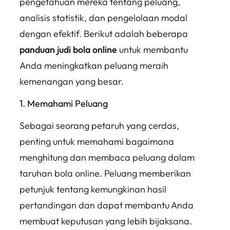
pengetahuan mereka tentang peluang,
analisis statistik, dan pengelolaan modal
dengan efektif. Berikut adalah beberapa
panduan judi bola online
untuk membantu
Anda meningkatkan peluang meraih
kemenangan yang besar.
1. Memahami Peluang
Sebagai seorang petaruh yang cerdas,
penting untuk memahami bagaimana
menghitung dan membaca peluang dalam
taruhan bola online. Peluang memberikan
petunjuk tentang kemungkinan hasil
pertandingan dan dapat membantu Anda
membuat keputusan yang lebih bijaksana.