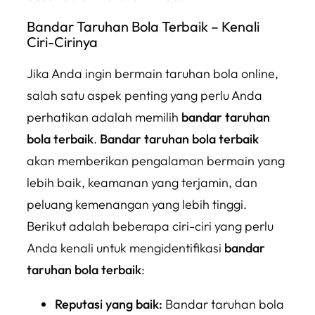
Bandar Taruhan Bola Terbaik – Kenali
Ciri-Cirinya
Jika Anda ingin bermain taruhan bola online,
salah satu aspek penting yang perlu Anda
perhatikan adalah memilih
bandar taruhan
bola terbaik
.
Bandar taruhan bola terbaik
akan memberikan pengalaman bermain yang
lebih baik, keamanan yang terjamin, dan
peluang kemenangan yang lebih tinggi.
Berikut adalah beberapa ciri-ciri yang perlu
Anda kenali untuk mengidentifikasi
bandar
taruhan bola terbaik
:
Reputasi yang baik:
Bandar taruhan bola