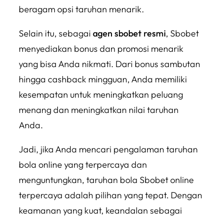
beragam opsi taruhan menarik.
Selain itu, sebagai
agen sbobet resmi
, Sbobet
menyediakan bonus dan promosi menarik
yang bisa Anda nikmati. Dari bonus sambutan
hingga cashback mingguan, Anda memiliki
kesempatan untuk meningkatkan peluang
menang dan meningkatkan nilai taruhan
Anda.
Jadi, jika Anda mencari pengalaman taruhan
bola online yang terpercaya dan
menguntungkan, taruhan bola Sbobet online
terpercaya adalah pilihan yang tepat. Dengan
keamanan yang kuat, keandalan sebagai