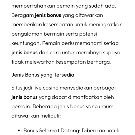
mempertahankan pemain yang sudah ada.
Beragam
jenis bonus
yang ditawarkan
memberikan kesempatan untuk meningkatkan
pengalaman bermain serta potensi
keuntungan. Pemain perlu memahami setiap
jenis bonus
dan cara untuk meraihnya supaya
tidak melewatkan kesempatan berharga.
Jenis Bonus yang Tersedia
Situs judi live casino menyediakan berbagai
jenis bonus
yang dapat dimanfaatkan oleh
pemain. Beberapa jenis bonus yang umum
ditawarkan meliputi:
Bonus Selamat Datang: Diberikan untuk