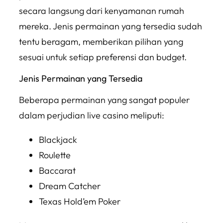
secara langsung dari kenyamanan rumah
mereka. Jenis permainan yang tersedia sudah
tentu beragam, memberikan pilihan yang
sesuai untuk setiap preferensi dan budget.
Jenis Permainan yang Tersedia
Beberapa permainan yang sangat populer
dalam perjudian live casino meliputi:
Blackjack
Roulette
Baccarat
Dream Catcher
Texas Hold’em Poker