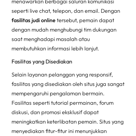
menawarkan berbagai saluran komunikasi
seperti live chat, telepon, dan email. Dengan
fasilitas judi online
tersebut, pemain dapat
dengan mudah menghubungi tim dukungan
saat menghadapi masalah atau
membutuhkan informasi lebih lanjut.
Fasilitas yang Disediakan
Selain layanan pelanggan yang responsif,
fasilitas yang disediakan oleh situs juga sangat
mempengaruhi pengalaman bermain.
Fasilitas seperti tutorial permainan, forum
diskusi, dan promosi eksklusif dapat
meningkatkan keterlibatan pemain. Situs yang
menyediakan fitur-fitur ini menunjukkan