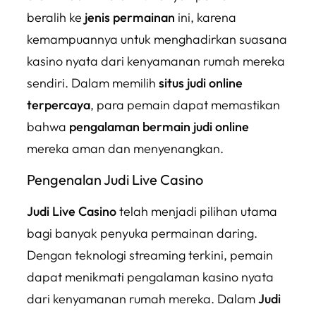
beralih ke
jenis permainan
ini, karena
kemampuannya untuk menghadirkan suasana
kasino nyata dari kenyamanan rumah mereka
sendiri. Dalam memilih
situs judi online
terpercaya
, para pemain dapat memastikan
bahwa
pengalaman bermain judi online
mereka aman dan menyenangkan.
Pengenalan Judi Live Casino
Judi Live Casino
telah menjadi pilihan utama
bagi banyak penyuka permainan daring.
Dengan teknologi streaming terkini, pemain
dapat menikmati pengalaman kasino nyata
dari kenyamanan rumah mereka. Dalam
Judi