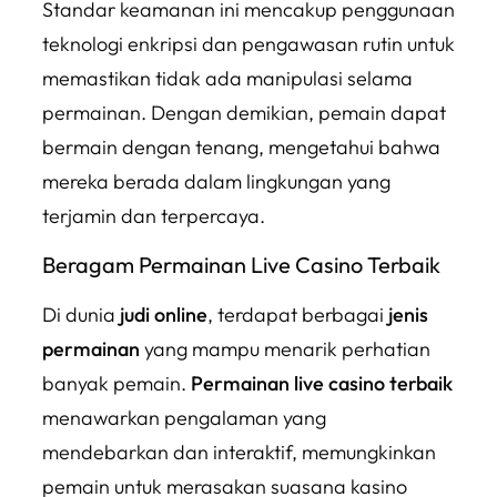
Standar keamanan ini mencakup penggunaan
teknologi enkripsi dan pengawasan rutin untuk
memastikan tidak ada manipulasi selama
permainan. Dengan demikian, pemain dapat
bermain dengan tenang, mengetahui bahwa
mereka berada dalam lingkungan yang
terjamin dan terpercaya.
Beragam Permainan Live Casino Terbaik
Di dunia
judi online
, terdapat berbagai
jenis
permainan
yang mampu menarik perhatian
banyak pemain.
Permainan live casino terbaik
menawarkan pengalaman yang
mendebarkan dan interaktif, memungkinkan
pemain untuk merasakan suasana kasino