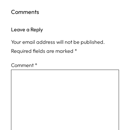
Comments
Leave a Reply
Your email address will not be published.
Required fields are marked
*
Comment
*