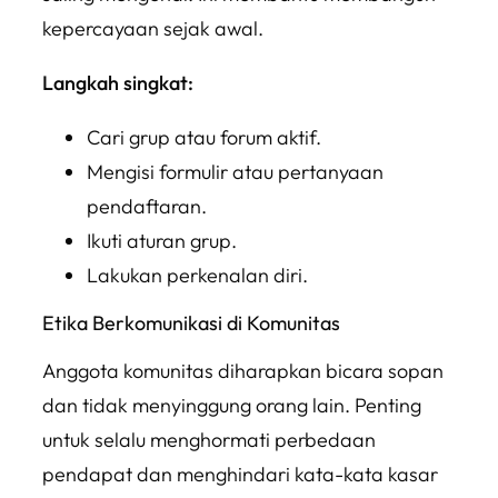
kepercayaan sejak awal.
Langkah singkat:
Cari grup atau forum aktif.
Mengisi formulir atau pertanyaan
pendaftaran.
Ikuti aturan grup.
Lakukan perkenalan diri.
Etika Berkomunikasi di Komunitas
Anggota komunitas diharapkan bicara sopan
dan tidak menyinggung orang lain. Penting
untuk selalu menghormati perbedaan
pendapat dan menghindari kata-kata kasar