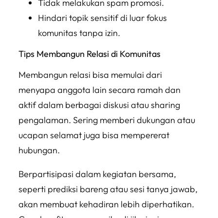
Tidak melakukan spam promosi.
Hindari topik sensitif di luar fokus
komunitas tanpa izin.
Tips Membangun Relasi di Komunitas
Membangun relasi bisa memulai dari
menyapa anggota lain secara ramah dan
aktif dalam berbagai diskusi atau sharing
pengalaman. Sering memberi dukungan atau
ucapan selamat juga bisa mempererat
hubungan.
Berpartisipasi dalam kegiatan bersama,
seperti prediksi bareng atau sesi tanya jawab,
akan membuat kehadiran lebih diperhatikan.