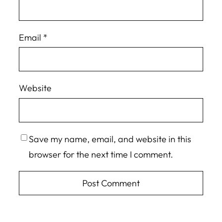
Email
*
Website
Save my name, email, and website in this
browser for the next time I comment.