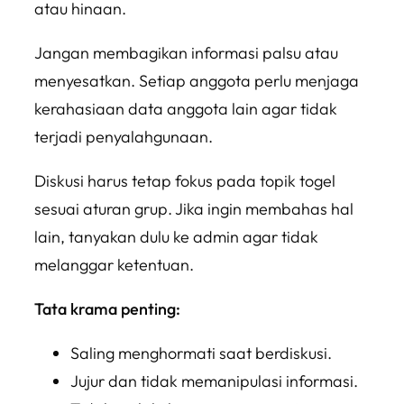
atau hinaan.
Jangan membagikan informasi palsu atau
menyesatkan. Setiap anggota perlu menjaga
kerahasiaan data anggota lain agar tidak
terjadi penyalahgunaan.
Diskusi harus tetap fokus pada topik togel
sesuai aturan grup. Jika ingin membahas hal
lain, tanyakan dulu ke admin agar tidak
melanggar ketentuan.
Tata krama penting:
Saling menghormati saat berdiskusi.
Jujur dan tidak memanipulasi informasi.