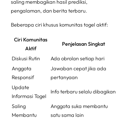
saling membagikan hasil prediksi,
pengalaman, dan berita terbaru.
Beberapa ciri khusus komunitas togel aktif:
Ciri Komunitas
Penjelasan Singkat
Aktif
Diskusi Rutin
Ada obrolan setiap hari
Anggota
Jawaban cepat jika ada
Responsif
pertanyaan
Update
Info terbaru selalu dibagikan
Informasi Togel
Saling
Anggota suka membantu
Membantu
satu sama lain