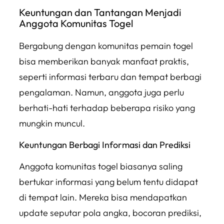
Keuntungan dan Tantangan Menjadi
Anggota Komunitas Togel
Bergabung dengan komunitas pemain togel
bisa memberikan banyak manfaat praktis,
seperti informasi terbaru dan tempat berbagi
pengalaman. Namun, anggota juga perlu
berhati-hati terhadap beberapa risiko yang
mungkin muncul.
Keuntungan Berbagi Informasi dan Prediksi
Anggota komunitas togel biasanya saling
bertukar informasi yang belum tentu didapat
di tempat lain. Mereka bisa mendapatkan
update seputar pola angka, bocoran prediksi,