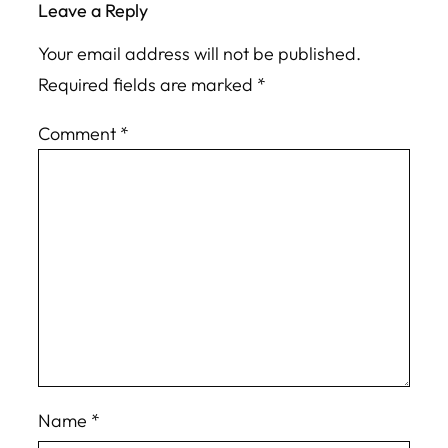
Leave a Reply
Your email address will not be published.
Required fields are marked
*
Comment
*
Name
*