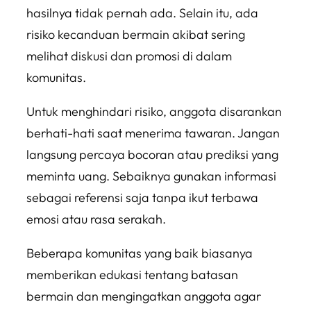
hasilnya tidak pernah ada. Selain itu, ada
risiko kecanduan bermain akibat sering
melihat diskusi dan promosi di dalam
komunitas.
Untuk menghindari risiko, anggota disarankan
berhati-hati saat menerima tawaran. Jangan
langsung percaya bocoran atau prediksi yang
meminta uang. Sebaiknya gunakan informasi
sebagai referensi saja tanpa ikut terbawa
emosi atau rasa serakah.
Beberapa komunitas yang baik biasanya
memberikan edukasi tentang batasan
bermain dan mengingatkan anggota agar