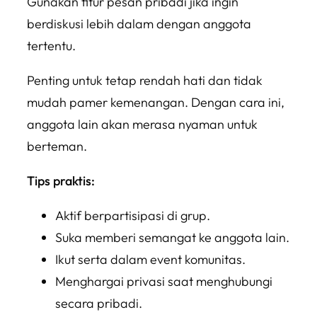
Gunakan fitur pesan pribadi jika ingin
berdiskusi lebih dalam dengan anggota
tertentu.
Penting untuk tetap rendah hati dan tidak
mudah pamer kemenangan. Dengan cara ini,
anggota lain akan merasa nyaman untuk
berteman.
Tips praktis:
Aktif berpartisipasi di grup.
Suka memberi semangat ke anggota lain.
Ikut serta dalam event komunitas.
Menghargai privasi saat menghubungi
secara pribadi.