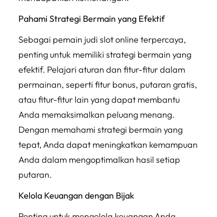
Pahami Strategi Bermain yang Efektif
Sebagai pemain judi slot online terpercaya,
penting untuk memiliki strategi bermain yang
efektif. Pelajari aturan dan fitur-fitur dalam
permainan, seperti fitur bonus, putaran gratis,
atau fitur-fitur lain yang dapat membantu
Anda memaksimalkan peluang menang.
Dengan memahami strategi bermain yang
tepat, Anda dapat meningkatkan kemampuan
Anda dalam mengoptimalkan hasil setiap
putaran.
Kelola Keuangan dengan Bijak
Penting untuk mengelola keuangan Anda