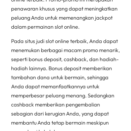
penawaran khusus yang dapat meningkatkan
peluang Anda untuk memenangkan jackpot
dalam permainan slot online.
Pada situs judi slot online terbaik, Anda dapat
menemukan berbagai macam promo menarik,
seperti bonus deposit, cashback, dan hadiah-
hadiah lainnya. Bonus deposit memberikan
tambahan dana untuk bermain, sehingga
Anda dapat memanfaatkannya untuk
memperbesar peluang menang. Sedangkan
cashback memberikan pengembalian
sebagian dari kerugian Anda, yang dapat
membantu Anda tetap bermain meskipun