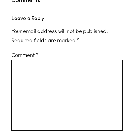
Leave a Reply
Your email address will not be published.
Required fields are marked
*
Comment
*