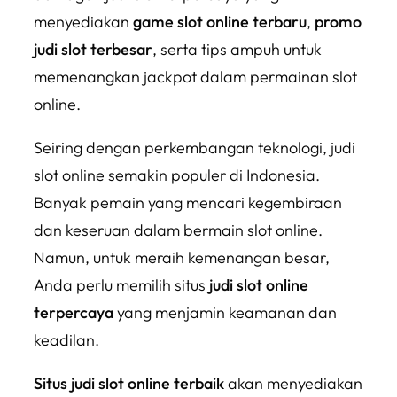
menyediakan
game slot online terbaru
,
promo
judi slot terbesar
, serta tips ampuh untuk
memenangkan jackpot dalam permainan slot
online.
Seiring dengan perkembangan teknologi, judi
slot online semakin populer di Indonesia.
Banyak pemain yang mencari kegembiraan
dan keseruan dalam bermain slot online.
Namun, untuk meraih kemenangan besar,
Anda perlu memilih situs
judi slot online
terpercaya
yang menjamin keamanan dan
keadilan.
Situs judi slot online terbaik
akan menyediakan