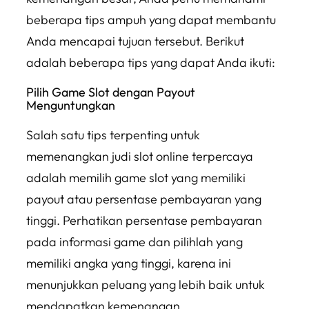
beberapa tips ampuh yang dapat membantu
Anda mencapai tujuan tersebut. Berikut
adalah beberapa tips yang dapat Anda ikuti:
Pilih Game Slot dengan Payout
Menguntungkan
Salah satu tips terpenting untuk
memenangkan judi slot online terpercaya
adalah memilih game slot yang memiliki
payout atau persentase pembayaran yang
tinggi. Perhatikan persentase pembayaran
pada informasi game dan pilihlah yang
memiliki angka yang tinggi, karena ini
menunjukkan peluang yang lebih baik untuk
mendapatkan kemenangan.