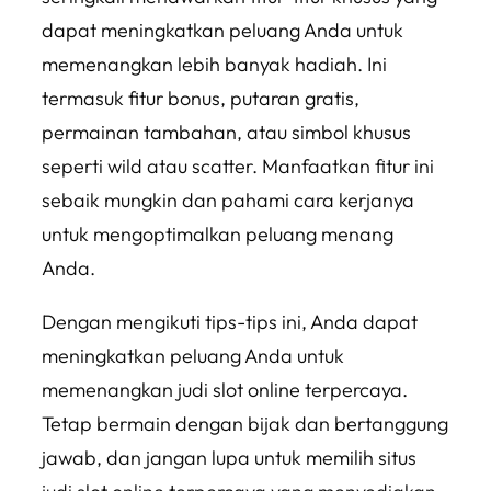
dapat meningkatkan peluang Anda untuk
memenangkan lebih banyak hadiah. Ini
termasuk fitur bonus, putaran gratis,
permainan tambahan, atau simbol khusus
seperti wild atau scatter. Manfaatkan fitur ini
sebaik mungkin dan pahami cara kerjanya
untuk mengoptimalkan peluang menang
Anda.
Dengan mengikuti tips-tips ini, Anda dapat
meningkatkan peluang Anda untuk
memenangkan judi slot online terpercaya.
Tetap bermain dengan bijak dan bertanggung
jawab, dan jangan lupa untuk memilih situs