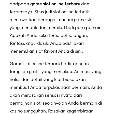
daripada
game slot online terbaru
dan
terpercaya. Situs judi slot online terbaik
menawarkan berbagai macam game slot
yang menarik dan memikat hati para pemain.
Apakah Anda suka tema petualangan,
fantasi, atau klasik, Anda pasti akan
menemukan slot favorit Anda di sini.
Game slot online terbaru hadir dengan
tampilan grafis yang memukau. Animasi yang
halus dan detail yang luar biasa akan
membuat Anda terpukau saat bermain. Anda
akan merasakan sensasi nyata dari
permainan slot, seolah-olah Anda bermain di
kasino sungguhan. Rasakan kegembiraan