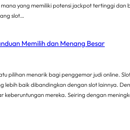
i mana yang memiliki potensi jackpot tertinggi 
tang slot…
Panduan Memilih dan Menang Besar
atu pilihan menarik bagi penggemar judi online. Sl
lebih baik dibandingkan dengan slot lainnya. De
ar keberuntungan mereka. Seiring dengan meningka