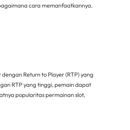
dan bagaimana cara memanfaatkannya.
ot dengan Return to Player (RTP) yang
ngan RTP yang tinggi, pemain dapat
tnya popularitas permainan slot,