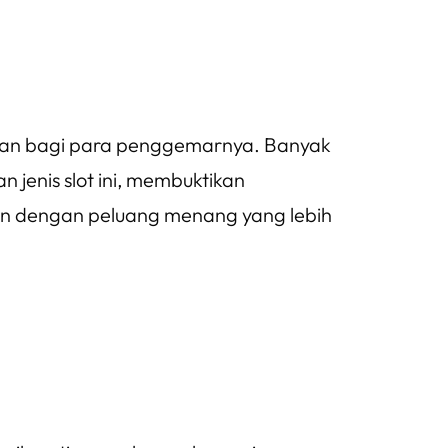
kan bagi para penggemarnya. Banyak
jenis slot ini, membuktikan
an dengan peluang menang yang lebih