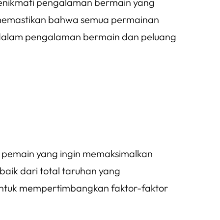
n menikmati pengalaman bermain yang
n memastikan bahwa semua permainan
r dalam pengalaman bermain dan peluang
ara pemain yang ingin memaksimalkan
aik dari total taruhan yang
 untuk mempertimbangkan faktor-faktor