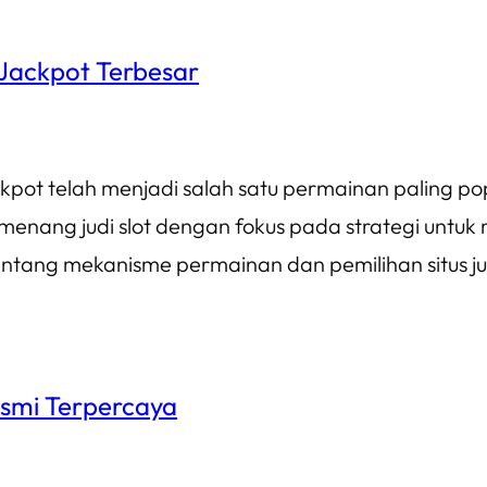
 Jackpot Terbesar
jackpot telah menjadi salah satu permainan paling 
menang judi slot dengan fokus pada strategi untuk
g mekanisme permainan dan pemilihan situs judi
Resmi Terpercaya