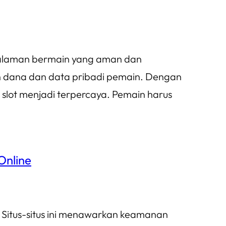
ngalaman bermain yang aman dan
 dana dan data pribadi pemain. Dengan
slot menjadi terpercaya. Pemain harus
Online
. Situs-situs ini menawarkan keamanan