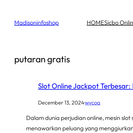
Skip
to
Madisoninfoshop
HOME
Sicbo Onli
content
putaran gratis
Slot Online Jackpot Terbesar
December 13, 2024
·
wvcoa
Dalam dunia perjudian online, mesin slot
menawarkan peluang yang menggiurkan 