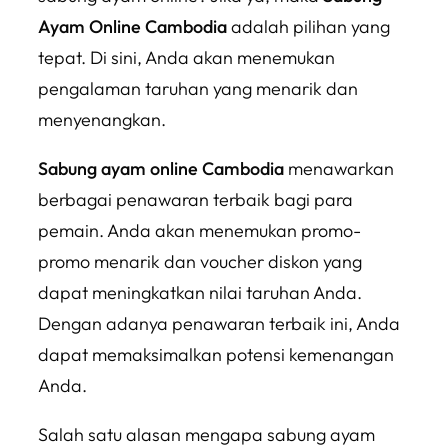
Ayam Online Cambodia
adalah pilihan yang
tepat. Di sini, Anda akan menemukan
pengalaman taruhan yang menarik dan
menyenangkan.
Sabung ayam online Cambodia
menawarkan
berbagai penawaran terbaik bagi para
pemain. Anda akan menemukan promo-
promo menarik dan voucher diskon yang
dapat meningkatkan nilai taruhan Anda.
Dengan adanya penawaran terbaik ini, Anda
dapat memaksimalkan potensi kemenangan
Anda.
Salah satu alasan mengapa sabung ayam