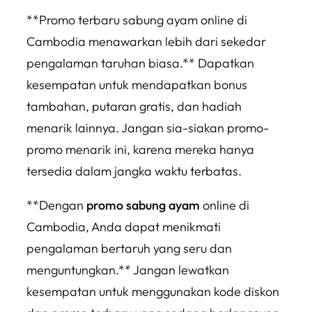
**Promo terbaru sabung ayam online di
Cambodia menawarkan lebih dari sekedar
pengalaman taruhan biasa.** Dapatkan
kesempatan untuk mendapatkan bonus
tambahan, putaran gratis, dan hadiah
menarik lainnya. Jangan sia-siakan promo-
promo menarik ini, karena mereka hanya
tersedia dalam jangka waktu terbatas.
**Dengan
promo sabung ayam
online di
Cambodia, Anda dapat menikmati
pengalaman bertaruh yang seru dan
menguntungkan.** Jangan lewatkan
kesempatan untuk menggunakan kode diskon