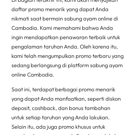
daftar promo menarik yang dapat Anda
nikmati saat bermain sabung ayam online di
Cambodia. Kami memahami bahwa Anda
ingin mendapatkan penawaran terbaik untuk
pengalaman taruhan Anda. Oleh karena itu,
kami telah mengumpulkan promo terbaru yang
sedang berlangsung di platform sabung ayam
online Cambodia.
Saat ini, terdapat berbagai promo menarik
yang dapat Anda manfaatkan, seperti diskon
deposit, cashback, dan bonus tambahan
untuk setiap taruhan yang Anda lakukan.
Selain itu, ada juga promo khusus untuk