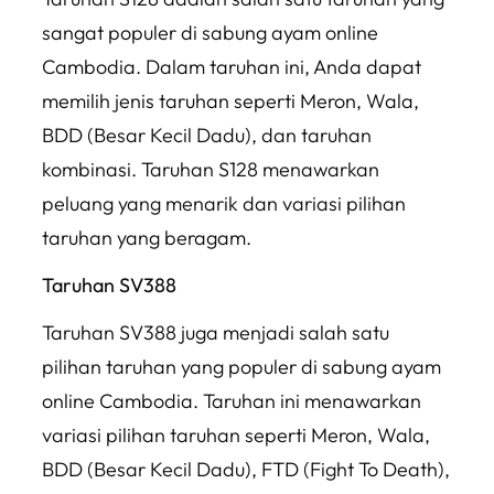
sangat populer di sabung ayam online
Cambodia. Dalam taruhan ini, Anda dapat
memilih jenis taruhan seperti Meron, Wala,
BDD (Besar Kecil Dadu), dan taruhan
kombinasi. Taruhan S128 menawarkan
peluang yang menarik dan variasi pilihan
taruhan yang beragam.
Taruhan SV388
Taruhan SV388 juga menjadi salah satu
pilihan taruhan yang populer di sabung ayam
online Cambodia. Taruhan ini menawarkan
variasi pilihan taruhan seperti Meron, Wala,
BDD (Besar Kecil Dadu), FTD (Fight To Death),