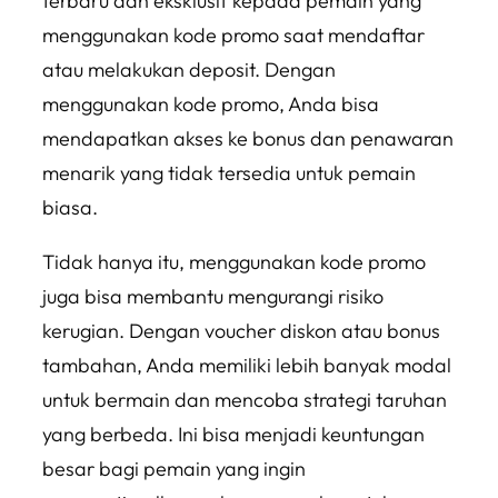
terbaru dan eksklusif kepada pemain yang
menggunakan kode promo saat mendaftar
atau melakukan deposit. Dengan
menggunakan kode promo, Anda bisa
mendapatkan akses ke bonus dan penawaran
menarik yang tidak tersedia untuk pemain
biasa.
Tidak hanya itu, menggunakan kode promo
juga bisa membantu mengurangi risiko
kerugian. Dengan voucher diskon atau bonus
tambahan, Anda memiliki lebih banyak modal
untuk bermain dan mencoba strategi taruhan
yang berbeda. Ini bisa menjadi keuntungan
besar bagi pemain yang ingin