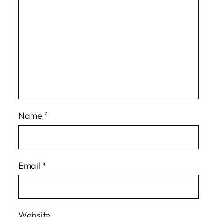
Name
*
Email
*
Website