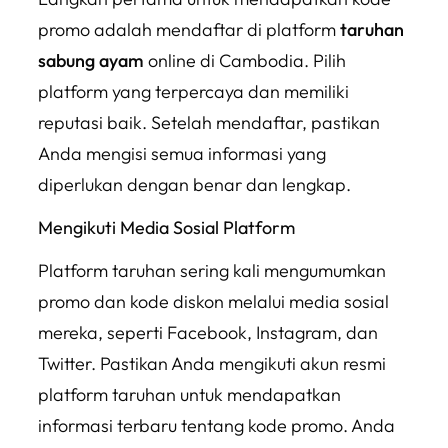
promo adalah mendaftar di platform
taruhan
sabung ayam
online di Cambodia. Pilih
platform yang terpercaya dan memiliki
reputasi baik. Setelah mendaftar, pastikan
Anda mengisi semua informasi yang
diperlukan dengan benar dan lengkap.
Mengikuti Media Sosial Platform
Platform taruhan sering kali mengumumkan
promo dan kode diskon melalui media sosial
mereka, seperti Facebook, Instagram, dan
Twitter. Pastikan Anda mengikuti akun resmi
platform taruhan untuk mendapatkan
informasi terbaru tentang kode promo. Anda