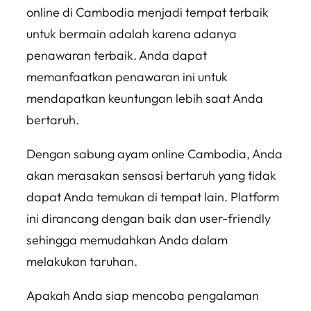
online di Cambodia menjadi tempat terbaik
untuk bermain adalah karena adanya
penawaran terbaik. Anda dapat
memanfaatkan penawaran ini untuk
mendapatkan keuntungan lebih saat Anda
bertaruh.
Dengan sabung ayam online Cambodia, Anda
akan merasakan sensasi bertaruh yang tidak
dapat Anda temukan di tempat lain. Platform
ini dirancang dengan baik dan user-friendly
sehingga memudahkan Anda dalam
melakukan taruhan.
Apakah Anda siap mencoba pengalaman