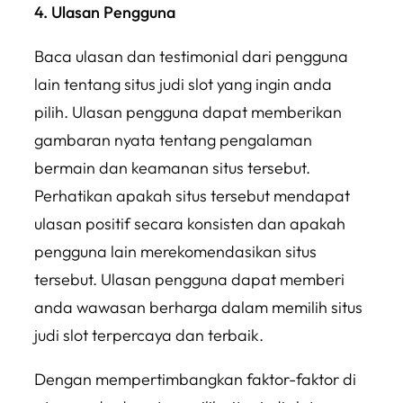
4. Ulasan Pengguna
Baca ulasan dan testimonial dari pengguna
lain tentang situs judi slot yang ingin anda
pilih. Ulasan pengguna dapat memberikan
gambaran nyata tentang pengalaman
bermain dan keamanan situs tersebut.
Perhatikan apakah situs tersebut mendapat
ulasan positif secara konsisten dan apakah
pengguna lain merekomendasikan situs
tersebut. Ulasan pengguna dapat memberi
anda wawasan berharga dalam memilih situs
judi slot terpercaya dan terbaik.
Dengan mempertimbangkan faktor-faktor di