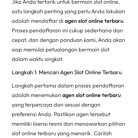
Jika Anda tertarik untuk bermain slot online,
satu langkah penting yang perlu Anda lakukan
adalah mendaftar di
agen slot online terbaru
.
Proses pendaftaran ini cukup sederhana dan
cepat, dan dengan panduan kami, Anda akan
siap memulai petualangan bermain slot
dalam waktu singkat.
Langkah 1: Mencari Agen Slot Online Terbaru
Langkah pertama dalam proses pendaftaran
adalah menemukan
agen slot online terbaru
yang terpercaya dan sesuai dengan
preferensi Anda. Pastikan agen tersebut
memiliki lisensi resmi dan menawarkan pilihan
slot online terbaru yang menarik. Carilah