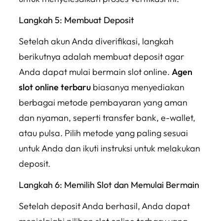
Langkah 5: Membuat Deposit
Setelah akun Anda diverifikasi, langkah
berikutnya adalah membuat deposit agar
Anda dapat mulai bermain slot online.
Agen
slot online terbaru
biasanya menyediakan
berbagai metode pembayaran yang aman
dan nyaman, seperti transfer bank, e-wallet,
atau pulsa. Pilih metode yang paling sesuai
untuk Anda dan ikuti instruksi untuk melakukan
deposit.
Langkah 6: Memilih Slot dan Memulai Bermain
Setelah deposit Anda berhasil, Anda dapat