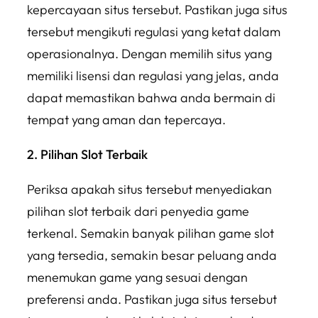
kepercayaan situs tersebut. Pastikan juga situs
tersebut mengikuti regulasi yang ketat dalam
operasionalnya. Dengan memilih situs yang
memiliki lisensi dan regulasi yang jelas, anda
dapat memastikan bahwa anda bermain di
tempat yang aman dan tepercaya.
2. Pilihan Slot Terbaik
Periksa apakah situs tersebut menyediakan
pilihan slot terbaik dari penyedia game
terkenal. Semakin banyak pilihan game slot
yang tersedia, semakin besar peluang anda
menemukan game yang sesuai dengan
preferensi anda. Pastikan juga situs tersebut