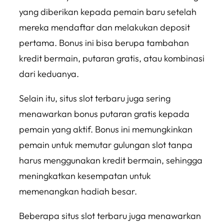
yang diberikan kepada pemain baru setelah
mereka mendaftar dan melakukan deposit
pertama. Bonus ini bisa berupa tambahan
kredit bermain, putaran gratis, atau kombinasi
dari keduanya.
Selain itu, situs slot terbaru juga sering
menawarkan bonus putaran gratis kepada
pemain yang aktif. Bonus ini memungkinkan
pemain untuk memutar gulungan slot tanpa
harus menggunakan kredit bermain, sehingga
meningkatkan kesempatan untuk
memenangkan hadiah besar.
Beberapa situs slot terbaru juga menawarkan