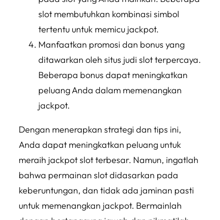
slot membutuhkan kombinasi simbol
tertentu untuk memicu jackpot.
Manfaatkan promosi dan bonus yang
ditawarkan oleh situs judi slot terpercaya.
Beberapa bonus dapat meningkatkan
peluang Anda dalam memenangkan
jackpot.
Dengan menerapkan strategi dan tips ini,
Anda dapat meningkatkan peluang untuk
meraih jackpot slot terbesar. Namun, ingatlah
bahwa permainan slot didasarkan pada
keberuntungan, dan tidak ada jaminan pasti
untuk memenangkan jackpot. Bermainlah