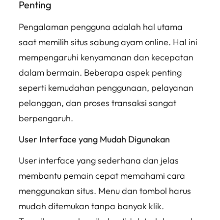
Penting
Pengalaman pengguna adalah hal utama
saat memilih situs sabung ayam online. Hal ini
mempengaruhi kenyamanan dan kecepatan
dalam bermain. Beberapa aspek penting
seperti kemudahan penggunaan, pelayanan
pelanggan, dan proses transaksi sangat
berpengaruh.
User Interface yang Mudah Digunakan
User interface yang sederhana dan jelas
membantu pemain cepat memahami cara
menggunakan situs. Menu dan tombol harus
mudah ditemukan tanpa banyak klik.