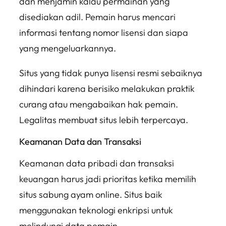
dan menjamin kalau permainan yang
disediakan adil. Pemain harus mencari
informasi tentang nomor lisensi dan siapa
yang mengeluarkannya.
Situs yang tidak punya lisensi resmi sebaiknya
dihindari karena berisiko melakukan praktik
curang atau mengabaikan hak pemain.
Legalitas membuat situs lebih terpercaya.
Keamanan Data dan Transaksi
Keamanan data pribadi dan transaksi
keuangan harus jadi prioritas ketika memilih
situs sabung ayam online. Situs baik
menggunakan teknologi enkripsi untuk
melindungi data pemain.