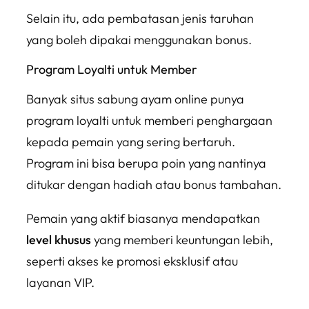
Selain itu, ada pembatasan jenis taruhan
yang boleh dipakai menggunakan bonus.
Program Loyalti untuk Member
Banyak situs sabung ayam online punya
program loyalti untuk memberi penghargaan
kepada pemain yang sering bertaruh.
Program ini bisa berupa poin yang nantinya
ditukar dengan hadiah atau bonus tambahan.
Pemain yang aktif biasanya mendapatkan
level khusus
yang memberi keuntungan lebih,
seperti akses ke promosi eksklusif atau
layanan VIP.