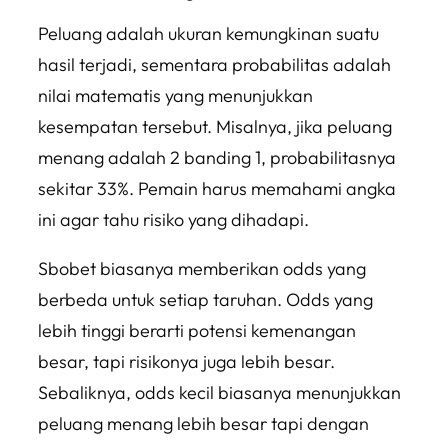
Peluang adalah ukuran kemungkinan suatu
hasil terjadi, sementara probabilitas adalah
nilai matematis yang menunjukkan
kesempatan tersebut. Misalnya, jika peluang
menang adalah 2 banding 1, probabilitasnya
sekitar 33%. Pemain harus memahami angka
ini agar tahu risiko yang dihadapi.
Sbobet biasanya memberikan
odds
yang
berbeda untuk setiap taruhan. Odds yang
lebih tinggi berarti potensi kemenangan
besar, tapi risikonya juga lebih besar.
Sebaliknya, odds kecil biasanya menunjukkan
peluang menang lebih besar tapi dengan