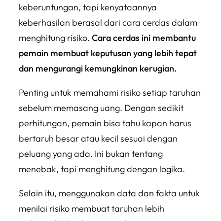
keberuntungan, tapi kenyataannya
keberhasilan berasal dari cara cerdas dalam
menghitung risiko.
Cara cerdas ini membantu
pemain membuat keputusan yang lebih tepat
dan mengurangi kemungkinan kerugian.
Penting untuk memahami risiko setiap taruhan
sebelum memasang uang. Dengan sedikit
perhitungan, pemain bisa tahu kapan harus
bertaruh besar atau kecil sesuai dengan
peluang yang ada. Ini bukan tentang
menebak, tapi menghitung dengan logika.
Selain itu, menggunakan data dan fakta untuk
menilai risiko membuat taruhan lebih