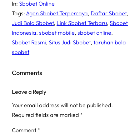
In:
Sbobet Online
Tags:
Agen Sbobet Terpercaya
, 
Daftar Sbobet
, 
Judi Bola Sbobet
, 
Link Sbobet Terbaru
, 
Sbobet
Indonesia
, 
sbobet mobile
, 
sbobet online
, 
Sbobet Resmi
, 
Situs Judi Sbobet
, 
taruhan bola
sbobet
Comments
Leave a Reply
Your email address will not be published.
Required fields are marked
*
Comment
*