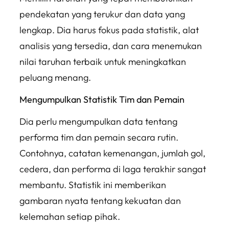
pendekatan yang terukur dan data yang
lengkap. Dia harus fokus pada statistik, alat
analisis yang tersedia, dan cara menemukan
nilai taruhan terbaik untuk meningkatkan
peluang menang.
Mengumpulkan Statistik Tim dan Pemain
Dia perlu mengumpulkan data tentang
performa tim dan pemain secara rutin.
Contohnya, catatan kemenangan, jumlah gol,
cedera, dan performa di laga terakhir sangat
membantu. Statistik ini memberikan
gambaran nyata tentang kekuatan dan
kelemahan setiap pihak.