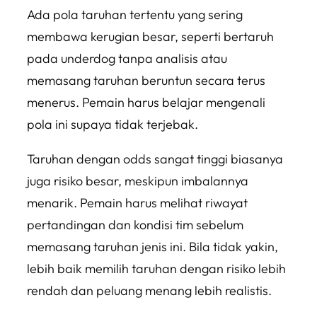
Ada pola taruhan tertentu yang sering
membawa kerugian besar, seperti bertaruh
pada underdog tanpa analisis atau
memasang taruhan beruntun secara terus
menerus. Pemain harus belajar mengenali
pola ini supaya tidak terjebak.
Taruhan dengan odds sangat tinggi biasanya
juga risiko besar, meskipun imbalannya
menarik. Pemain harus melihat riwayat
pertandingan dan kondisi tim sebelum
memasang taruhan jenis ini. Bila tidak yakin,
lebih baik memilih taruhan dengan risiko lebih
rendah dan peluang menang lebih realistis.