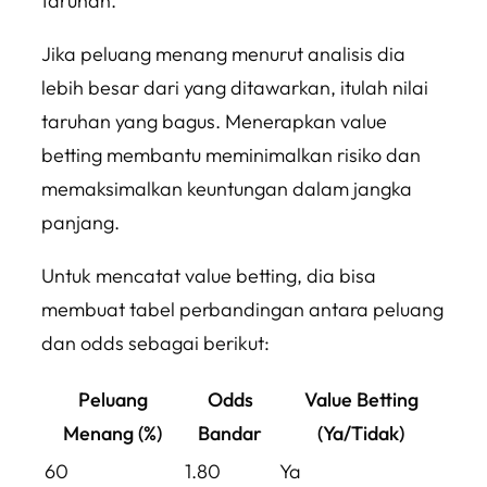
taruhan.
Jika peluang menang menurut analisis dia
lebih besar dari yang ditawarkan, itulah nilai
taruhan yang bagus. Menerapkan value
betting membantu meminimalkan risiko dan
memaksimalkan keuntungan dalam jangka
panjang.
Untuk mencatat value betting, dia bisa
membuat tabel perbandingan antara peluang
dan odds sebagai berikut:
Peluang
Odds
Value Betting
Menang (%)
Bandar
(Ya/Tidak)
60
1.80
Ya