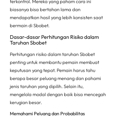
terkontrol. Mereka yang paham cara ini
biasanya bisa bertahan lama dan
mendapatkan hasil yang lebih konsisten saat
bermain di Sbobet.
Dasar-dasar Perhitungan Risiko dalam
Taruhan Sbobet
Perhitungan risiko dalam taruhan Sbobet
penting untuk membantu pemain membuat
keputusan yang tepat. Pemain harus tahu
berapa besar peluang menang dan pahami
jenis taruhan yang dipilih. Selain itu,
mengelola modal dengan baik bisa mencegah
kerugian besar.
Memahami Peluang dan Probabilitas