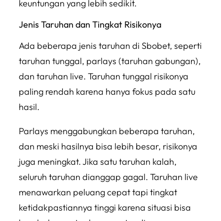
keuntungan yang lebih sedikit.
Jenis Taruhan dan Tingkat Risikonya
Ada beberapa jenis taruhan di Sbobet, seperti
taruhan tunggal, parlays (taruhan gabungan),
dan taruhan live. Taruhan tunggal risikonya
paling rendah karena hanya fokus pada satu
hasil.
Parlays menggabungkan beberapa taruhan,
dan meski hasilnya bisa lebih besar, risikonya
juga meningkat. Jika satu taruhan kalah,
seluruh taruhan dianggap gagal. Taruhan live
menawarkan peluang cepat tapi tingkat
ketidakpastiannya tinggi karena situasi bisa