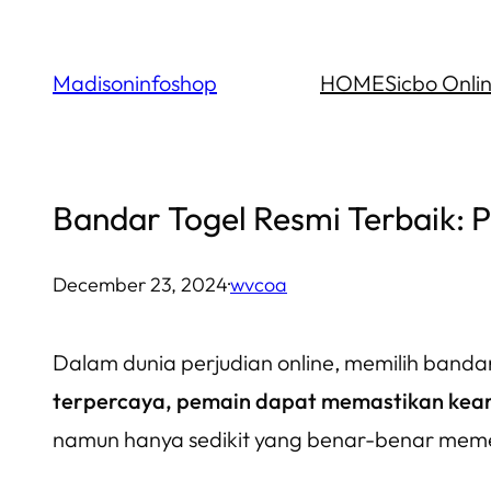
Skip
to
Madisoninfoshop
HOME
Sicbo Onli
content
Bandar Togel Resmi Terbaik:
December 23, 2024
·
wvcoa
Dalam dunia perjudian online, memilih bandar
terpercaya, pemain dapat memastikan keam
namun hanya sedikit yang benar-benar memen