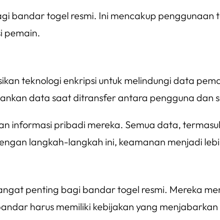
i bandar togel resmi. Ini mencakup penggunaan te
si pemain.
kan teknologi enkripsi untuk melindungi data pema
nkan data saat ditransfer antara pengguna dan s
n informasi pribadi mereka. Semua data, termasuk i
Dengan langkah-langkah ini, keamanan menjadi lebih
 sangat penting bagi bandar togel resmi. Mereka 
ap bandar harus memiliki kebijakan yang menjabar