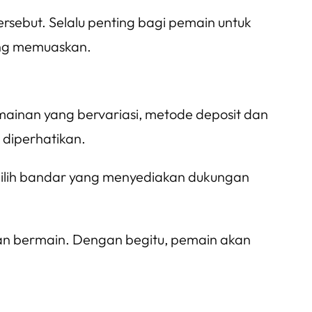
rsebut. Selalu penting bagi pemain untuk
ang memuaskan.
mainan yang bervariasi, metode deposit dan
 diperhatikan.
ilih bandar yang menyediakan dukungan
n bermain. Dengan begitu, pemain akan