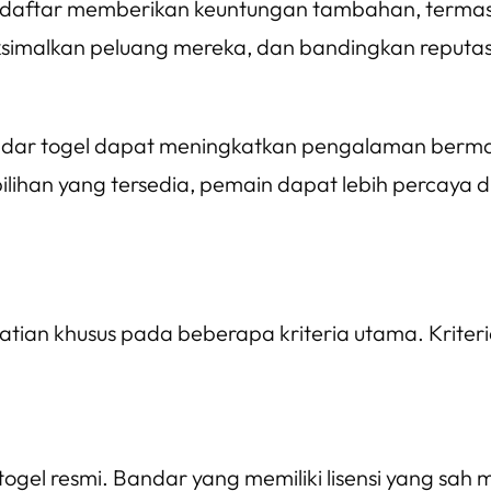
rdaftar memberikan keuntungan tambahan, termas
ksimalkan peluang mereka, dan bandingkan reputas
andar togel dapat meningkatkan pengalaman berm
lihan yang tersedia, pemain dapat lebih percaya di
n khusus pada beberapa kriteria utama. Kriteria-kri
r togel resmi. Bandar yang memiliki lisensi yang 