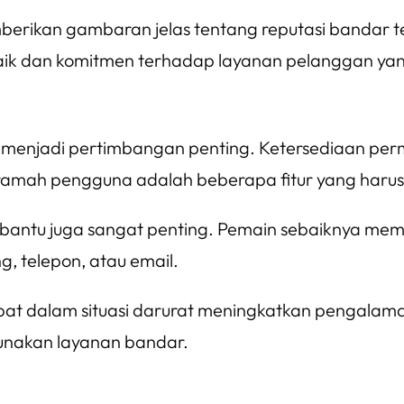
berikan gambaran jelas tentang reputasi bandar te
aik dan komitmen terhadap layanan pelanggan y
a menjadi pertimbangan penting. Ketersediaan per
ramah pengguna adalah beberapa fitur yang harus
antu juga sangat penting. Pemain sebaiknya mem
g, telepon, atau email.
t dalam situasi darurat meningkatkan pengalama
nakan layanan bandar.