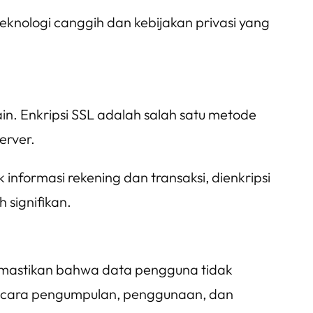
knologi canggih dan kebijakan privasi yang
in. Enkripsi SSL adalah salah satu metode
erver.
nformasi rekening dan transaksi, dienkripsi
 signifikan.
memastikan bahwa data pengguna tidak
kan cara pengumpulan, penggunaan, dan