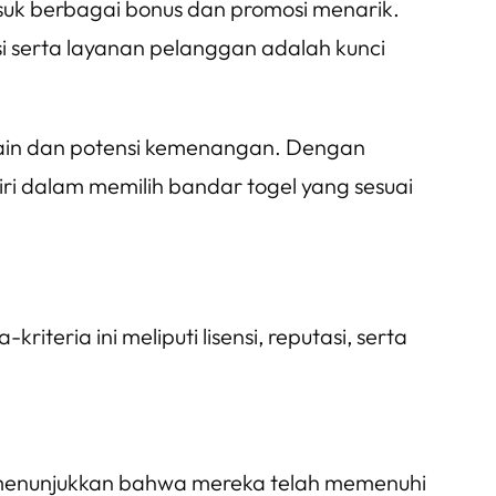
uk berbagai bonus dan promosi menarik.
i serta layanan pelanggan adalah kunci
ain dan potensi kemenangan. Dengan
ri dalam memilih bandar togel yang sesuai
teria ini meliputi lisensi, reputasi, serta
sah menunjukkan bahwa mereka telah memenuhi