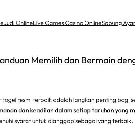
ne
Judi Online
Live Games Casino Online
Sabung Aya
 Panduan Memilih dan Bermain de
 togel resmi terbaik adalah langkah penting bagi 
anan dan keadilan dalam setiap taruhan yang m
uhi syarat untuk dianggap sebagai yang terbaik.