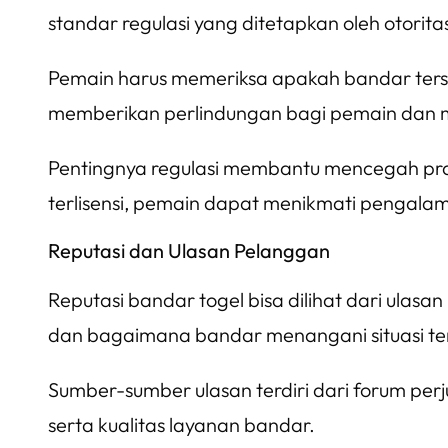
standar regulasi yang ditetapkan oleh otorita
Pemain harus memeriksa apakah bandar tersebu
memberikan perlindungan bagi pemain dan m
Pentingnya regulasi membantu mencegah pra
terlisensi, pemain dapat menikmati pengala
Reputasi dan Ulasan Pelanggan
Reputasi bandar togel bisa dilihat dari ula
dan bagaimana bandar menangani situasi te
Sumber-sumber ulasan terdiri dari forum perj
serta kualitas layanan bandar.