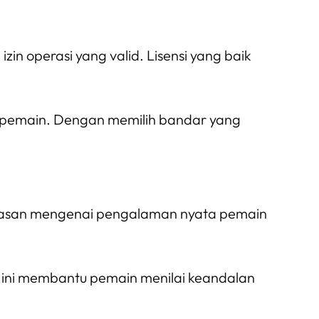
in operasi yang valid. Lisensi yang baik
 pemain. Dengan memilih bandar yang
 wawasan mengenai pengalaman nyata pemain
al ini membantu pemain menilai keandalan