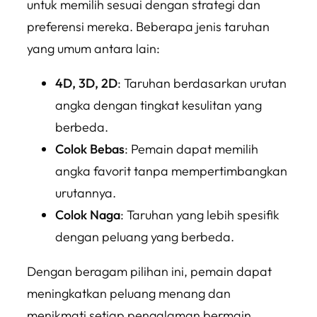
untuk memilih sesuai dengan strategi dan
preferensi mereka. Beberapa jenis taruhan
yang umum antara lain:
4D, 3D, 2D
: Taruhan berdasarkan urutan
angka dengan tingkat kesulitan yang
berbeda.
Colok Bebas
: Pemain dapat memilih
angka favorit tanpa mempertimbangkan
urutannya.
Colok Naga
: Taruhan yang lebih spesifik
dengan peluang yang berbeda.
Dengan beragam pilihan ini, pemain dapat
meningkatkan peluang menang dan
menikmati setiap pengalaman bermain.