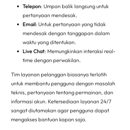
Telepon
: Umpan balik langsung untuk
pertanyaan mendesak.
Email
: Untuk pertanyaan yang tidak
mendesak dengan tanggapan dalam
waktu yang ditentukan.
Live Chat
: Memungkinkan interaksi real-
time dengan perwakilan.
Tim layanan pelanggan biasanya terlatih
untuk membantu pengguna dengan masalah
teknis, pertanyaan tentang permainan, dan
informasi akun. Ketersediaan layanan 24/7
sangat diutamakan agar pengguna dapat
mengakses bantuan kapan saja.