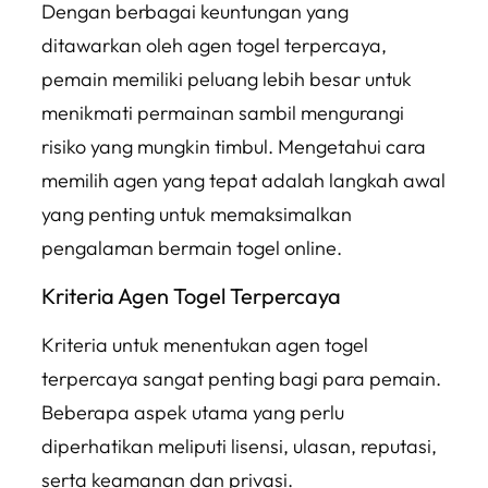
Dengan berbagai keuntungan yang
ditawarkan oleh agen togel terpercaya,
pemain memiliki peluang lebih besar untuk
menikmati permainan sambil mengurangi
risiko yang mungkin timbul. Mengetahui cara
memilih agen yang tepat adalah langkah awal
yang penting untuk memaksimalkan
pengalaman bermain togel online.
Kriteria Agen Togel Terpercaya
Kriteria untuk menentukan agen togel
terpercaya sangat penting bagi para pemain.
Beberapa aspek utama yang perlu
diperhatikan meliputi lisensi, ulasan, reputasi,
serta keamanan dan privasi.