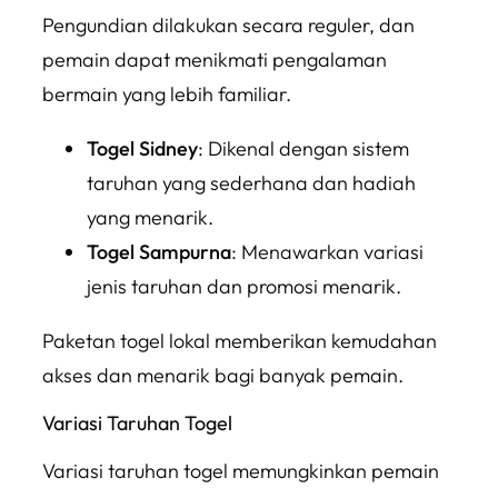
Pengundian dilakukan secara reguler, dan
pemain dapat menikmati pengalaman
bermain yang lebih familiar.
Togel Sidney
: Dikenal dengan sistem
taruhan yang sederhana dan hadiah
yang menarik.
Togel Sampurna
: Menawarkan variasi
jenis taruhan dan promosi menarik.
Paketan togel lokal memberikan kemudahan
akses dan menarik bagi banyak pemain.
Variasi Taruhan Togel
Variasi taruhan togel memungkinkan pemain