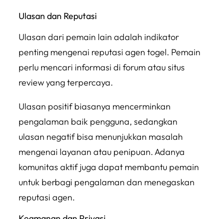
Ulasan dan Reputasi
Ulasan dari pemain lain adalah indikator
penting mengenai reputasi agen togel. Pemain
perlu mencari informasi di forum atau situs
review yang terpercaya.
Ulasan positif biasanya mencerminkan
pengalaman baik pengguna, sedangkan
ulasan negatif bisa menunjukkan masalah
mengenai layanan atau penipuan. Adanya
komunitas aktif juga dapat membantu pemain
untuk berbagi pengalaman dan menegaskan
reputasi agen.
Keamanan dan Privasi