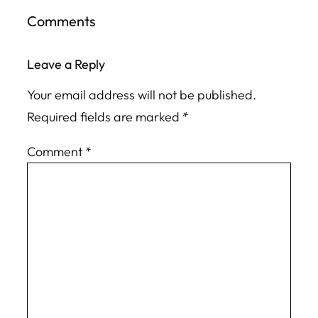
Comments
Leave a Reply
Your email address will not be published.
Required fields are marked
*
Comment
*