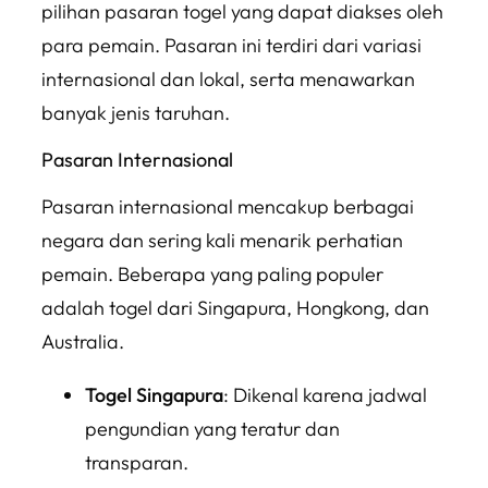
pilihan pasaran togel yang dapat diakses oleh
para pemain. Pasaran ini terdiri dari variasi
internasional dan lokal, serta menawarkan
banyak jenis taruhan.
Pasaran Internasional
Pasaran internasional mencakup berbagai
negara dan sering kali menarik perhatian
pemain. Beberapa yang paling populer
adalah togel dari Singapura, Hongkong, dan
Australia.
Togel Singapura
: Dikenal karena jadwal
pengundian yang teratur dan
transparan.