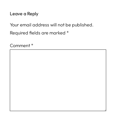
Leave a Reply
Your email address will not be published.
Required fields are marked
*
Comment
*