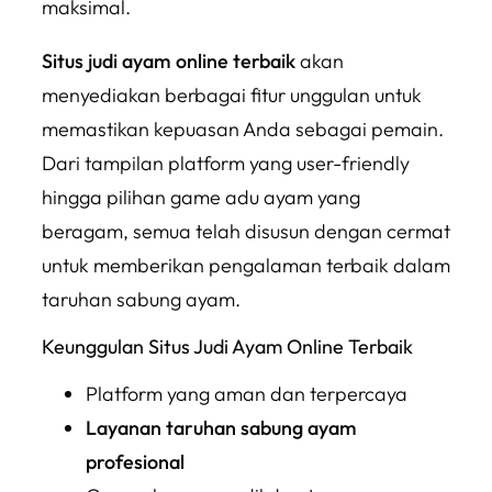
maksimal.
Situs judi ayam online terbaik
akan
menyediakan berbagai fitur unggulan untuk
memastikan kepuasan Anda sebagai pemain.
Dari tampilan platform yang user-friendly
hingga pilihan game adu ayam yang
beragam, semua telah disusun dengan cermat
untuk memberikan pengalaman terbaik dalam
taruhan sabung ayam.
Keunggulan Situs Judi Ayam Online Terbaik
Platform yang aman dan terpercaya
Layanan taruhan sabung ayam
profesional