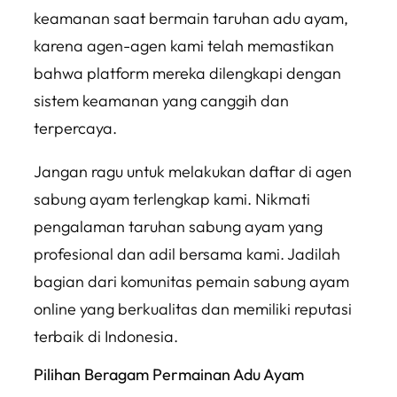
keamanan saat bermain taruhan adu ayam,
karena agen-agen kami telah memastikan
bahwa platform mereka dilengkapi dengan
sistem keamanan yang canggih dan
terpercaya.
Jangan ragu untuk melakukan daftar di agen
sabung ayam terlengkap kami. Nikmati
pengalaman taruhan sabung ayam yang
profesional dan adil bersama kami. Jadilah
bagian dari komunitas pemain sabung ayam
online yang berkualitas dan memiliki reputasi
terbaik di Indonesia.
Pilihan Beragam Permainan Adu Ayam