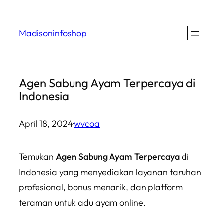
Skip
to
Madisoninfoshop
content
Agen Sabung Ayam Terpercaya di
Indonesia
April 18, 2024
·
wvcoa
Temukan
Agen Sabung Ayam Terpercaya
di
Indonesia yang menyediakan layanan taruhan
profesional, bonus menarik, dan platform
teraman untuk adu ayam online.