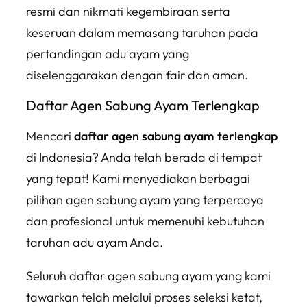
resmi dan nikmati kegembiraan serta
keseruan dalam memasang taruhan pada
pertandingan adu ayam yang
diselenggarakan dengan fair dan aman.
Daftar Agen Sabung Ayam Terlengkap
Mencari
daftar agen sabung ayam terlengkap
di Indonesia? Anda telah berada di tempat
yang tepat! Kami menyediakan berbagai
pilihan agen sabung ayam yang terpercaya
dan profesional untuk memenuhi kebutuhan
taruhan adu ayam Anda.
Seluruh daftar agen sabung ayam yang kami
tawarkan telah melalui proses seleksi ketat,