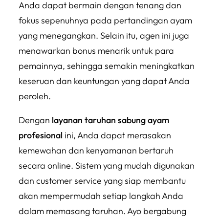
Anda dapat bermain dengan tenang dan
fokus sepenuhnya pada pertandingan ayam
yang menegangkan. Selain itu, agen ini juga
menawarkan bonus menarik untuk para
pemainnya, sehingga semakin meningkatkan
keseruan dan keuntungan yang dapat Anda
peroleh.
Dengan
layanan taruhan sabung ayam
profesional
ini, Anda dapat merasakan
kemewahan dan kenyamanan bertaruh
secara online. Sistem yang mudah digunakan
dan customer service yang siap membantu
akan mempermudah setiap langkah Anda
dalam memasang taruhan. Ayo bergabung