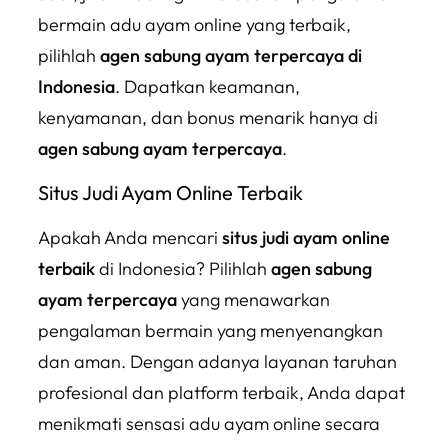
bermain adu ayam online yang terbaik,
pilihlah
agen sabung ayam terpercaya di
Indonesia
. Dapatkan keamanan,
kenyamanan, dan bonus menarik hanya di
agen sabung ayam terpercaya
.
Situs Judi Ayam Online Terbaik
Apakah Anda mencari
situs judi ayam online
terbaik
di Indonesia? Pilihlah
agen sabung
ayam terpercaya
yang menawarkan
pengalaman bermain yang menyenangkan
dan aman. Dengan adanya layanan taruhan
profesional dan platform terbaik, Anda dapat
menikmati sensasi adu ayam online secara