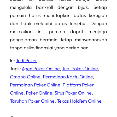
mengelola bankroll dengan bijak. Setiap
pemain harus menetapkan batas kerugian
dan tidak melebihi batas tersebut. Dengan
melakukan ini, pemain dapat menjaga
pengalaman bermain tetap menyenangkan
tanpa risiko finansial yang berlebihan.
In:
Judi Poker
Tags:
Agen Poker Online
, 
Judi Poker Online
, 
Omaha Online
, 
Permainan Kartu Online
, 
Permainan Poker Online
, 
Platform Poker
Online
, 
Poker Online
, 
Situs Poker Online
, 
Taruhan Poker Online
, 
Texas Hold’em Online