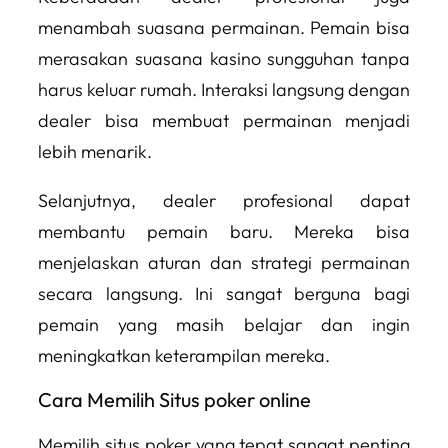
menambah suasana permainan. Pemain bisa
merasakan suasana kasino sungguhan tanpa
harus keluar rumah. Interaksi langsung dengan
dealer bisa membuat permainan menjadi
lebih menarik.
Selanjutnya, dealer profesional dapat
membantu pemain baru. Mereka bisa
menjelaskan aturan dan strategi permainan
secara langsung. Ini sangat berguna bagi
pemain yang masih belajar dan ingin
meningkatkan keterampilan mereka.
Cara Memilih Situs poker online
Memilih situs poker yang tepat sangat penting