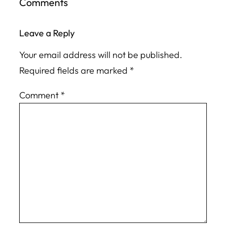
Comments
Leave a Reply
Your email address will not be published.
Required fields are marked
*
Comment
*