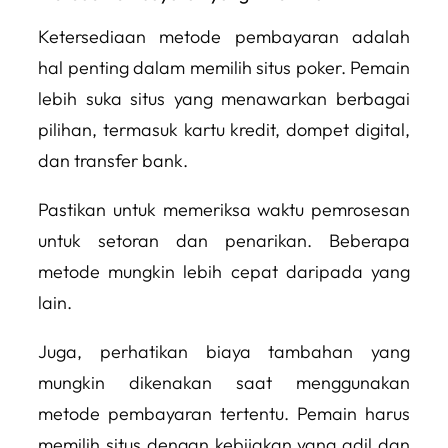
Ketersediaan metode pembayaran adalah
hal penting dalam memilih situs poker. Pemain
lebih suka situs yang menawarkan berbagai
pilihan, termasuk kartu kredit, dompet digital,
dan transfer bank.
Pastikan untuk memeriksa waktu pemrosesan
untuk setoran dan penarikan. Beberapa
metode mungkin lebih cepat daripada yang
lain.
Juga, perhatikan biaya tambahan yang
mungkin dikenakan saat menggunakan
metode pembayaran tertentu. Pemain harus
memilih situs dengan kebijakan yang adil dan