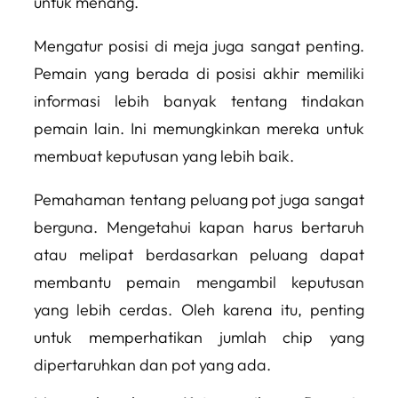
untuk menang.
Mengatur posisi di meja juga sangat penting.
Pemain yang berada di posisi akhir memiliki
informasi lebih banyak tentang tindakan
pemain lain. Ini memungkinkan mereka untuk
membuat keputusan yang lebih baik.
Pemahaman tentang peluang pot juga sangat
berguna. Mengetahui kapan harus bertaruh
atau melipat berdasarkan peluang dapat
membantu pemain mengambil keputusan
yang lebih cerdas. Oleh karena itu, penting
untuk memperhatikan jumlah chip yang
dipertaruhkan dan pot yang ada.