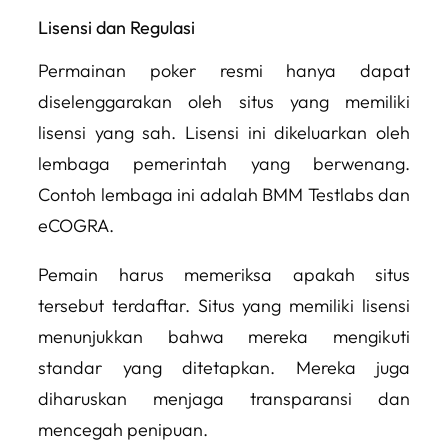
Lisensi dan Regulasi
Permainan poker resmi hanya dapat
diselenggarakan oleh situs yang memiliki
lisensi yang sah. Lisensi ini dikeluarkan oleh
lembaga pemerintah yang berwenang.
Contoh lembaga ini adalah BMM Testlabs dan
eCOGRA.
Pemain harus memeriksa apakah situs
tersebut terdaftar. Situs yang memiliki lisensi
menunjukkan bahwa mereka mengikuti
standar yang ditetapkan. Mereka juga
diharuskan menjaga transparansi dan
mencegah penipuan.