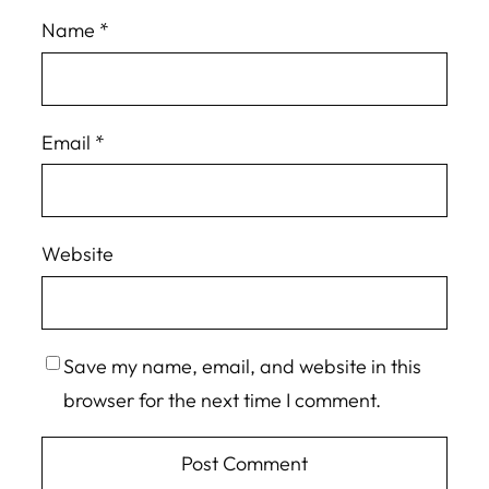
Name
*
Email
*
Website
Save my name, email, and website in this
browser for the next time I comment.