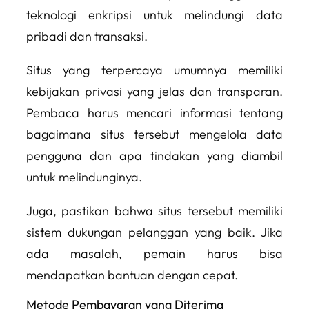
teknologi enkripsi untuk melindungi data
pribadi dan transaksi.
Situs yang terpercaya umumnya memiliki
kebijakan privasi yang jelas dan transparan.
Pembaca harus mencari informasi tentang
bagaimana situs tersebut mengelola data
pengguna dan apa tindakan yang diambil
untuk melindunginya.
Juga, pastikan bahwa situs tersebut memiliki
sistem dukungan pelanggan yang baik. Jika
ada masalah, pemain harus bisa
mendapatkan bantuan dengan cepat.
Metode Pembayaran yang Diterima