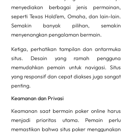
menyediakan berbagai jenis permainan,
seperti Texas Hold’em, Omaha, dan lain-lain.
Semakin banyak pilihan, semakin
menyenangkan pengalaman bermain.
Ketiga, perhatikan tampilan dan antarmuka
situs. Desain yang ramah pengguna
memudahkan pemain untuk navigasi. Situs
yang responsif dan cepat diakses juga sangat
penting.
Keamanan dan Privasi
Keamanan saat bermain poker online harus
menjadi prioritas utama. Pemain perlu
memastikan bahwa situs poker menggunakan