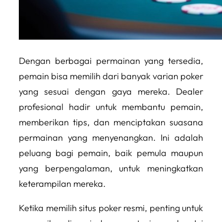
Dengan berbagai permainan yang tersedia,
pemain bisa memilih dari banyak varian poker
yang sesuai dengan gaya mereka. Dealer
profesional hadir untuk membantu pemain,
memberikan tips, dan menciptakan suasana
permainan yang menyenangkan. Ini adalah
peluang bagi pemain, baik pemula maupun
yang berpengalaman, untuk meningkatkan
keterampilan mereka.
Ketika memilih situs poker resmi, penting untuk