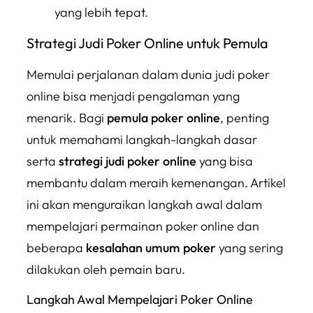
yang lebih tepat.
Strategi Judi Poker Online untuk Pemula
Memulai perjalanan dalam dunia judi poker
online bisa menjadi pengalaman yang
menarik. Bagi
pemula poker online
, penting
untuk memahami langkah-langkah dasar
serta
strategi judi poker online
yang bisa
membantu dalam meraih kemenangan. Artikel
ini akan menguraikan langkah awal dalam
mempelajari permainan poker online dan
beberapa
kesalahan umum poker
yang sering
dilakukan oleh pemain baru.
Langkah Awal Mempelajari Poker Online