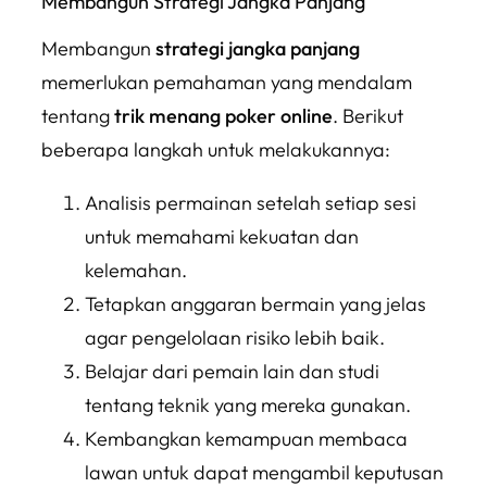
Membangun Strategi Jangka Panjang
Membangun
strategi jangka panjang
memerlukan pemahaman yang mendalam
tentang
trik menang poker online
. Berikut
beberapa langkah untuk melakukannya:
Analisis permainan setelah setiap sesi
untuk memahami kekuatan dan
kelemahan.
Tetapkan anggaran bermain yang jelas
agar pengelolaan risiko lebih baik.
Belajar dari pemain lain dan studi
tentang teknik yang mereka gunakan.
Kembangkan kemampuan membaca
lawan untuk dapat mengambil keputusan