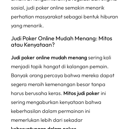
sosial, judi poker online semakin menarik
perhatian masyarakat sebagai bentuk hiburan
yang menarik.
Judi Poker Online Mudah Menang: Mitos
atau Kenyataan?
Judi poker online mudah menang
sering kali
menjadi topik hangat di kalangan pemain.
Banyak orang percaya bahwa mereka dapat
segera meraih kemenangan besar tanpa
harus berusaha keras.
Mitos judi poker
ini
sering mengaburkan kenyataan bahwa
keberhasilan dalam permainan ini
memerlukan lebih dari sekadar
keberuntungan dalam poker
.