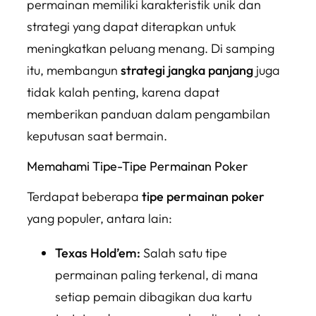
permainan memiliki karakteristik unik dan
strategi yang dapat diterapkan untuk
meningkatkan peluang menang. Di samping
itu, membangun
strategi jangka panjang
juga
tidak kalah penting, karena dapat
memberikan panduan dalam pengambilan
keputusan saat bermain.
Memahami Tipe-Tipe Permainan Poker
Terdapat beberapa
tipe permainan poker
yang populer, antara lain:
Texas Hold’em:
Salah satu tipe
permainan paling terkenal, di mana
setiap pemain dibagikan dua kartu