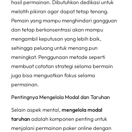
hasil permainan. Dibutuhkan dedikasi untuk
melatih pikiran agar dapat tetap tenang.
Pemain yang mampu menghindari gangguan
dan tetap berkonsentrasi akan mampu
mengambil keputusan yang lebih baik,
sehingga peluang untuk menang pun
meningkat. Penggunaan metode seperti
membuat catatan strategi selama bermain
juga bisa menguatkan fokus selama
permainan.
Pentingnya Mengelola Modal dan Taruhan
Selain aspek mental,
mengelola modal
taruhan
adalah komponen penting untuk
menjalani permainan poker online dengan