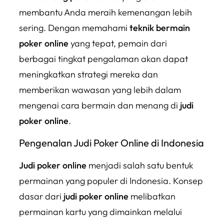
membantu Anda meraih kemenangan lebih
sering. Dengan memahami
teknik bermain
poker online
yang tepat, pemain dari
berbagai tingkat pengalaman akan dapat
meningkatkan strategi mereka dan
memberikan wawasan yang lebih dalam
mengenai cara bermain dan menang di
judi
poker online
.
Pengenalan Judi Poker Online di Indonesia
Judi poker online
menjadi salah satu bentuk
permainan yang populer di Indonesia. Konsep
dasar dari
judi poker online
melibatkan
permainan kartu yang dimainkan melalui