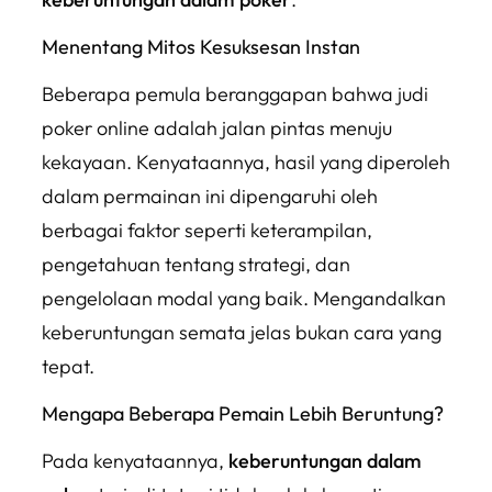
Menentang Mitos Kesuksesan Instan
Beberapa pemula beranggapan bahwa judi
poker online adalah jalan pintas menuju
kekayaan. Kenyataannya, hasil yang diperoleh
dalam permainan ini dipengaruhi oleh
berbagai faktor seperti keterampilan,
pengetahuan tentang strategi, dan
pengelolaan modal yang baik. Mengandalkan
keberuntungan semata jelas bukan cara yang
tepat.
Mengapa Beberapa Pemain Lebih Beruntung?
Pada kenyataannya,
keberuntungan dalam