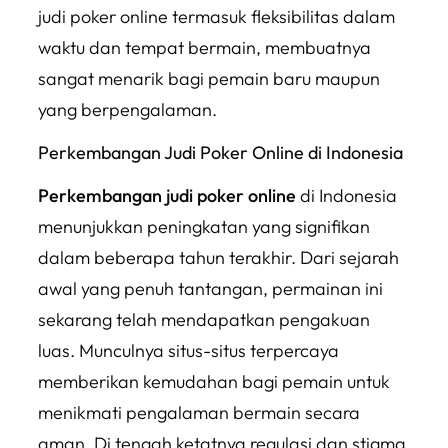
judi poker online termasuk fleksibilitas dalam
waktu dan tempat bermain, membuatnya
sangat menarik bagi pemain baru maupun
yang berpengalaman.
Perkembangan Judi Poker Online di Indonesia
Perkembangan judi poker online
di Indonesia
menunjukkan peningkatan yang signifikan
dalam beberapa tahun terakhir. Dari sejarah
awal yang penuh tantangan, permainan ini
sekarang telah mendapatkan pengakuan
luas. Munculnya situs-situs terpercaya
memberikan kemudahan bagi pemain untuk
menikmati pengalaman bermain secara
aman. Di tengah ketatnya regulasi dan stigma