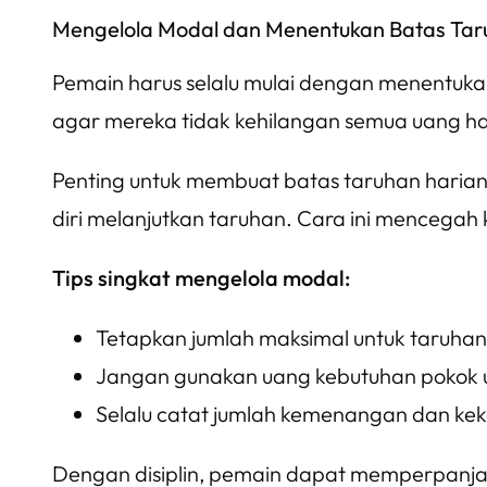
Mengelola Modal dan Menentukan Batas Tar
Pemain harus selalu mulai dengan menentuka
agar mereka tidak kehilangan semua uang h
Penting untuk membuat batas taruhan harian
diri melanjutkan taruhan. Cara ini mencegah 
Tips singkat mengelola modal:
Tetapkan jumlah maksimal untuk taruhan 
Jangan gunakan uang kebutuhan pokok 
Selalu catat jumlah kemenangan dan ke
Dengan disiplin, pemain dapat memperpanjan