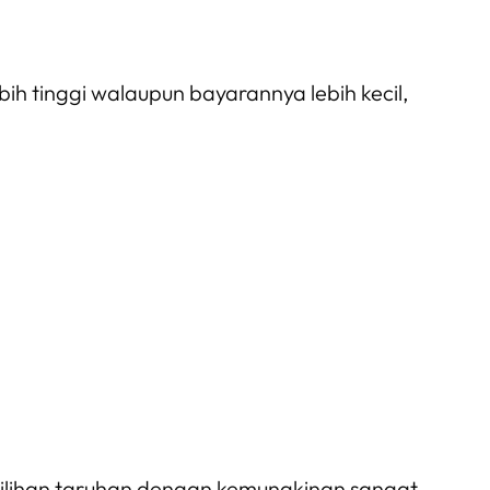
ih tinggi walaupun bayarannya lebih kecil,
pilihan taruhan dengan kemungkinan sangat