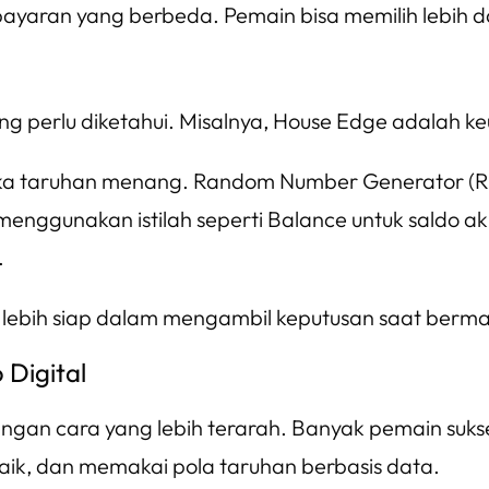
ayaran yang berbeda. Pemain bisa memilih lebih dar
ng perlu diketahui. Misalnya,
House Edge
adalah keu
ika taruhan menang.
Random Number Generator (
menggunakan istilah seperti
Balance
untuk saldo a
.
lebih siap dalam mengambil keputusan saat bermain
 Digital
engan cara yang lebih terarah. Banyak pemain su
aik, dan memakai pola taruhan berbasis data.