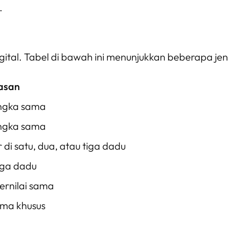
.
gital. Tabel di bawah ini menunjukkan beberapa jen
asan
 angka sama
 angka sama
 di satu, dua, atau tiga dadu
iga dadu
ernilai sama
ama khusus