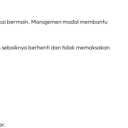
kai bermain.
Manajemen modal
membantu
n sebaiknya berhenti dan tidak memaksakan
ar.