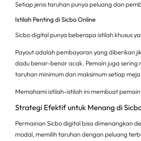
Setiap jenis taruhan punya peluang dan pemb
Istilah Penting di Sicbo Online
Sicbo digital punya beberapa istilah khusus ya
Payout
adalah pembayaran yang diberikan j
dadu benar-benar acak. Pemain juga sering 
taruhan minimum dan maksimum setiap meja
Memahami istilah-istilah ini membuat pemain 
Strategi Efektif untuk Menang di Sicbo
Permainan Sicbo digital bisa dimenangkan d
modal, memilih taruhan dengan peluang terb