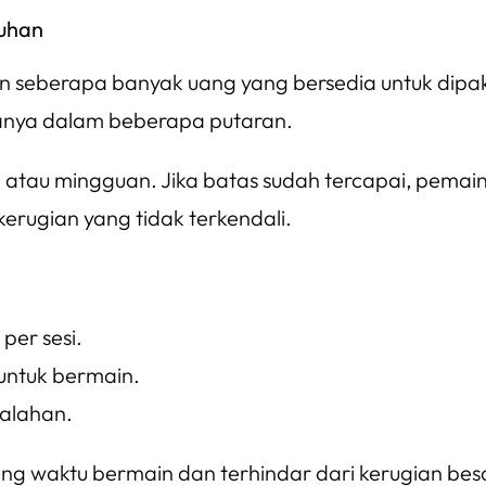
uhan
n seberapa banyak uang yang bersedia untuk dipa
anya dalam beberapa putaran.
 atau mingguan. Jika batas sudah tercapai, pemai
kerugian yang tidak terkendali.
per sesi.
untuk bermain.
kalahan.
g waktu bermain dan terhindar dari kerugian bes