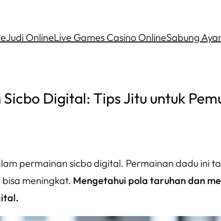
ne
Judi Online
Live Games Casino Online
Sabung Aya
icbo Digital: Tips Jitu untuk Pem
am permainan sicbo digital. Permainan dadu ini 
 bisa meningkat.
Mengetahui pola taruhan dan me
ital.