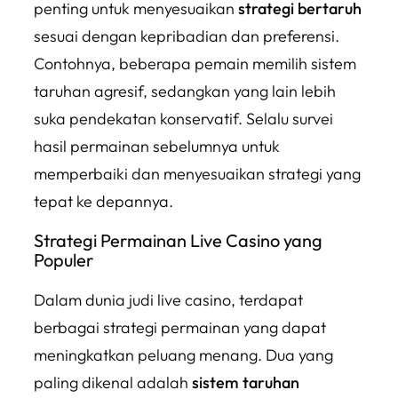
penting untuk menyesuaikan
strategi bertaruh
sesuai dengan kepribadian dan preferensi.
Contohnya, beberapa pemain memilih sistem
taruhan agresif, sedangkan yang lain lebih
suka pendekatan konservatif. Selalu survei
hasil permainan sebelumnya untuk
memperbaiki dan menyesuaikan strategi yang
tepat ke depannya.
Strategi Permainan Live Casino yang
Populer
Dalam dunia judi live casino, terdapat
berbagai strategi permainan yang dapat
meningkatkan peluang menang. Dua yang
paling dikenal adalah
sistem taruhan