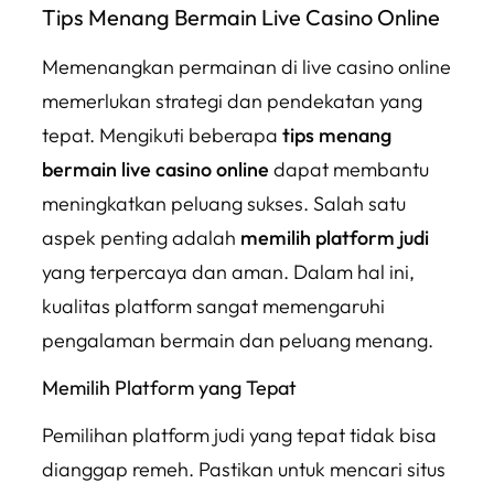
Tips Menang Bermain Live Casino Online
Memenangkan permainan di live casino online
memerlukan strategi dan pendekatan yang
tepat. Mengikuti beberapa
tips menang
bermain live casino online
dapat membantu
meningkatkan peluang sukses. Salah satu
aspek penting adalah
memilih platform judi
yang terpercaya dan aman. Dalam hal ini,
kualitas platform sangat memengaruhi
pengalaman bermain dan peluang menang.
Memilih Platform yang Tepat
Pemilihan platform judi yang tepat tidak bisa
dianggap remeh. Pastikan untuk mencari situs