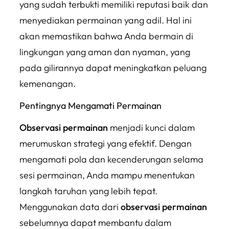
yang sudah terbukti memiliki reputasi baik dan
menyediakan permainan yang adil. Hal ini
akan memastikan bahwa Anda bermain di
lingkungan yang aman dan nyaman, yang
pada gilirannya dapat meningkatkan peluang
kemenangan.
Pentingnya Mengamati Permainan
Observasi permainan
menjadi kunci dalam
merumuskan strategi yang efektif. Dengan
mengamati pola dan kecenderungan selama
sesi permainan, Anda mampu menentukan
langkah taruhan yang lebih tepat.
Menggunakan data dari
observasi permainan
sebelumnya dapat membantu dalam