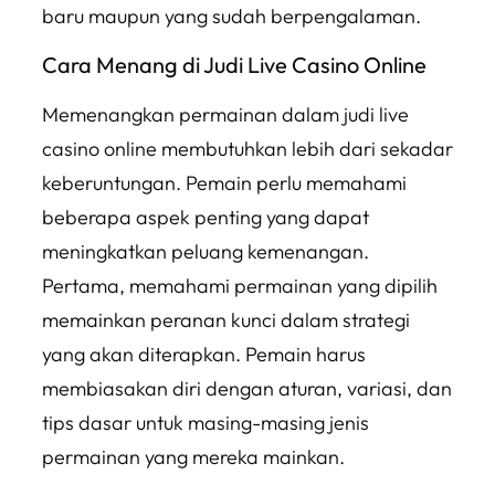
baru maupun yang sudah berpengalaman.
Cara Menang di Judi Live Casino Online
Memenangkan permainan dalam judi live
casino online membutuhkan lebih dari sekadar
keberuntungan. Pemain perlu memahami
beberapa aspek penting yang dapat
meningkatkan peluang kemenangan.
Pertama, memahami permainan yang dipilih
memainkan peranan kunci dalam strategi
yang akan diterapkan. Pemain harus
membiasakan diri dengan aturan, variasi, dan
tips dasar untuk masing-masing jenis
permainan yang mereka mainkan.