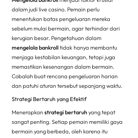
dalam judi live casino. Pemain perlu
menentukan batas pengeluaran mereka
sebelum mulai bermain, agar terhindar dari
kerugian besar. Pengetahuan dalam
mengelola bankroll
tidak hanya membantu
menjaga kestabilan keuangan, tetapi juga
memastikan kesenangan dalam bermain.
Cobalah buat rencana pengeluaran harian
dan patuhi aturan tersebut sepanjang waktu.
Strategi Bertaruh yang Efektif
Menerapkan
strategi bertaruh
yang tepat
sangat penting. Setiap pemain memiliki gaya
bermain yang berbeda, oleh karena itu