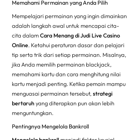
Memahami Permainan yang Anda Pilih
Mempelajari permainan yang ingin dimainkan
adalah langkah awal untuk mencapai cita-
cita dalam
Cara Menang di Judi Live Casino
Online
. Ketahui peraturan dasar dan pelajari
tip serta trik dari setiap permainan. Misalnya,
jika Anda memilih permainan blackjack,
memahami kartu dan cara menghitung nilai
kartu menjadi penting. Ketika pemain mampu
menguasai permainan tersebut,
strategi
bertaruh
yang diterapkan pun akan lebih
menguntungkan.
Pentingnya Mengelola Bankroll
Mengelola bankroll
menjadi faktor krusial