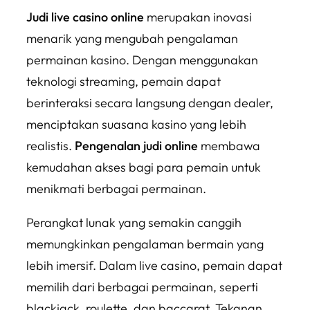
Judi live casino online
merupakan inovasi
menarik yang mengubah pengalaman
permainan kasino. Dengan menggunakan
teknologi streaming, pemain dapat
berinteraksi secara langsung dengan dealer,
menciptakan suasana kasino yang lebih
realistis.
Pengenalan judi online
membawa
kemudahan akses bagi para pemain untuk
menikmati berbagai permainan.
Perangkat lunak yang semakin canggih
memungkinkan pengalaman bermain yang
lebih imersif. Dalam live casino, pemain dapat
memilih dari berbagai permainan, seperti
blackjack, roulette, dan baccarat. Tekanan