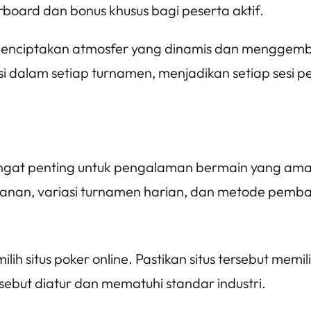
rboard dan bonus khusus bagi peserta aktif.
i menciptakan atmosfer yang dinamis dan mengge
i dalam setiap turnamen, menjadikan setiap sesi
s sangat penting untuk pengalaman bermain yang a
manan, variasi turnamen harian, dan metode pemba
 situs poker online. Pastikan situs tersebut memili
ersebut diatur dan mematuhi standar industri.