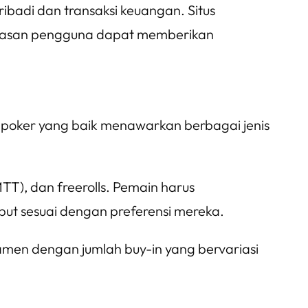
ibadi dan transaksi keuangan. Situs
, ulasan pengguna dapat memberikan
s poker yang baik menawarkan berbagai jenis
TT), dan freerolls. Pemain harus
ut sesuai dengan preferensi mereka.
amen dengan jumlah buy-in yang bervariasi