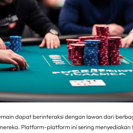
pemain dapat berinteraksi dengan lawan dari berba
 mereka. Platform-platform ini sering menyediak