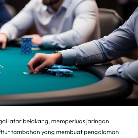
gai latar belakang, memperluas jaringan
an fitur tambahan yang membuat pengalaman