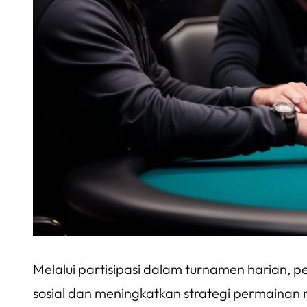
Melalui partisipasi dalam turnamen harian, 
sosial dan meningkatkan strategi permainan