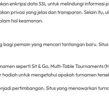
n enkripsi data SSL untuk melindungi informasi pr
an privasi yang jelas dan transparan. Selain itu
dalam hal keamanan.
ng bagi pemain yang mencari tantangan baru. Situ
amen seperti Sit & Go, Multi-Table Tournaments (M
 hadiah untuk mengetahui apakah turnamen terseb
 menjadi pertimbangan. Situs yang menawarkan turn