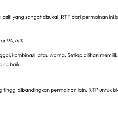
lasik yang sangat disukai. RTP dari permainan ini 
tar 94,74%.
gal, kombinasi, atau warna. Setiap pilihan memili
ang baik.
inggi dibandingkan permainan lain. RTP untuk bl