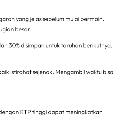
aran yang jelas sebelum mulai bermain.
gian besar.
dan 30% disimpan untuk taruhan berikutnya.
aik istirahat sejenak. Mengambil waktu bisa
 dengan RTP tinggi dapat meningkatkan