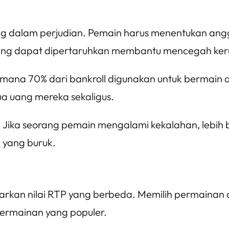
ing dalam perjudian. Pemain harus menentukan angg
ng dapat dipertaruhkan membantu mencegah keru
i mana 70% dari bankroll digunakan untuk bermain 
a uang mereka sekaligus.
. Jika seorang pemain mengalami kekalahan, lebih b
 yang buruk.
rkan nilai RTP yang berbeda. Memilih permainan
ermainan yang populer.