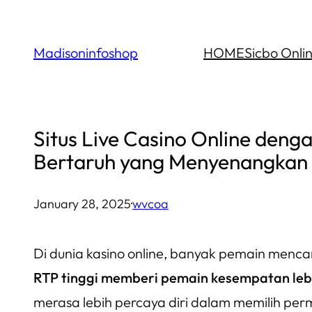
Skip
to
Madisoninfoshop
HOME
Sicbo Onli
content
Situs Live Casino Online den
Bertaruh yang Menyenangkan
January 28, 2025
·
wvcoa
Di dunia kasino online, banyak pemain menc
RTP tinggi memberi pemain kesempatan leb
merasa lebih percaya diri dalam memilih pe