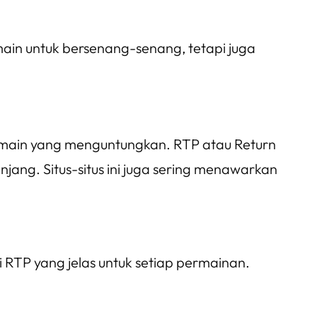
main untuk bersenang-senang, tetapi juga
ermain yang menguntungkan. RTP atau Return
ang. Situs-situs ini juga sering menawarkan
i RTP yang jelas untuk setiap permainan.