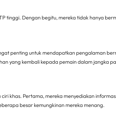
TP tinggi. Dengan begitu, mereka tidak hanya ber
i sangat penting untuk mendapatkan pengalaman b
han yang kembali kepada pemain dalam jangka panj
apa ciri khas. Pertama, mereka menyediakan informas
seberapa besar kemungkinan mereka menang.