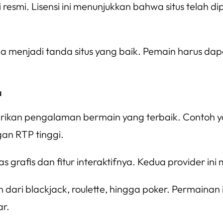
i resmi. Lisensi ini menunjukkan bahwa situs telah di
uga menjadi tanda situs yang baik. Pemain harus 
a
erikan pengalaman bermain yang terbaik. Contoh 
n RTP tinggi.
as grafis dan fitur interaktifnya. Kedua provider ini 
ri blackjack, roulette, hingga poker. Permainan in
r.