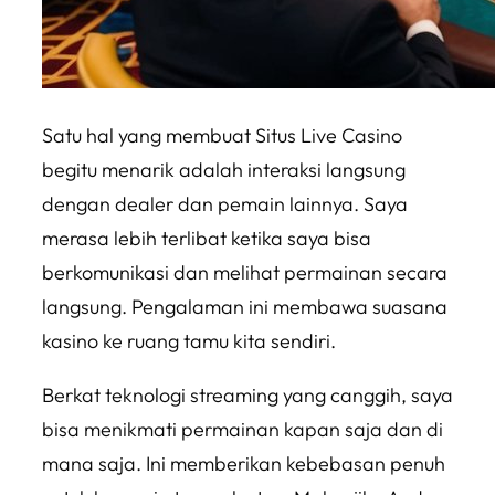
Satu hal yang membuat Situs Live Casino
begitu menarik adalah interaksi langsung
dengan dealer dan pemain lainnya. Saya
merasa lebih terlibat ketika saya bisa
berkomunikasi dan melihat permainan secara
langsung. Pengalaman ini membawa suasana
kasino ke ruang tamu kita sendiri.
Berkat teknologi streaming yang canggih, saya
bisa menikmati permainan kapan saja dan di
mana saja. Ini memberikan kebebasan penuh