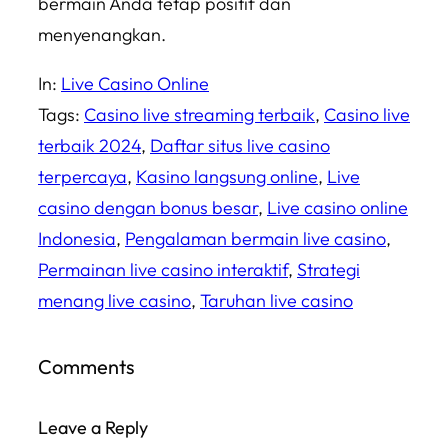
bermain Anda tetap positif dan
menyenangkan.
In:
Live Casino Online
Tags:
Casino live streaming terbaik
, 
Casino live
terbaik 2024
, 
Daftar situs live casino
terpercaya
, 
Kasino langsung online
, 
Live
casino dengan bonus besar
, 
Live casino online
Indonesia
, 
Pengalaman bermain live casino
, 
Permainan live casino interaktif
, 
Strategi
menang live casino
, 
Taruhan live casino
Comments
Leave a Reply