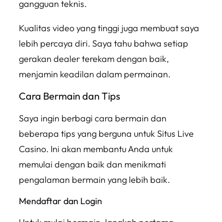
gangguan teknis.
Kualitas video yang tinggi juga membuat saya
lebih percaya diri. Saya tahu bahwa setiap
gerakan dealer terekam dengan baik,
menjamin keadilan dalam permainan.
Cara Bermain dan Tips
Saya ingin berbagi cara bermain dan
beberapa tips yang berguna untuk Situs Live
Casino. Ini akan membantu Anda untuk
memulai dengan baik dan menikmati
pengalaman bermain yang lebih baik.
Mendaftar dan Login