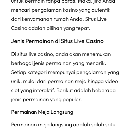
untuk bermain tanpa batas. Maka, jika Anda
mencari pengalaman kasino yang autentik
dari kenyamanan rumah Anda, Situs Live
Casino adalah pilihan yang tepat.
Jenis Permainan di Situs Live Casino
Di situs live casino, anda akan menemukan
berbagai jenis permainan yang menarik.
Setiap kategori mempunyai pengalaman yang
unik, mulai dari permainan meja hingga video
slot yang interaktif. Berikut adalah beberapa
jenis permainan yang populer.
Permainan Meja Langsung
Permainan meja langsung adalah salah satu