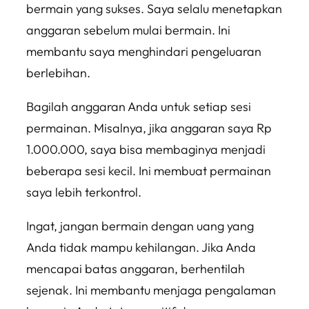
bermain yang sukses. Saya selalu menetapkan
anggaran sebelum mulai bermain. Ini
membantu saya menghindari pengeluaran
berlebihan.
Bagilah anggaran Anda untuk setiap sesi
permainan. Misalnya, jika anggaran saya Rp
1.000.000, saya bisa membaginya menjadi
beberapa sesi kecil. Ini membuat permainan
saya lebih terkontrol.
Ingat, jangan bermain dengan uang yang
Anda tidak mampu kehilangan. Jika Anda
mencapai batas anggaran, berhentilah
sejenak. Ini membantu menjaga pengalaman