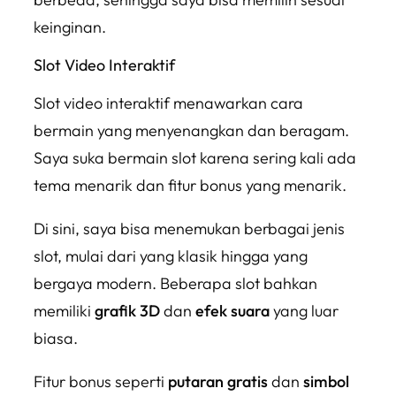
keinginan.
Slot Video Interaktif
Slot video interaktif menawarkan cara
bermain yang menyenangkan dan beragam.
Saya suka bermain slot karena sering kali ada
tema menarik dan fitur bonus yang menarik.
Di sini, saya bisa menemukan berbagai jenis
slot, mulai dari yang klasik hingga yang
bergaya modern. Beberapa slot bahkan
memiliki
grafik 3D
dan
efek suara
yang luar
biasa.
Fitur bonus seperti
putaran gratis
dan
simbol