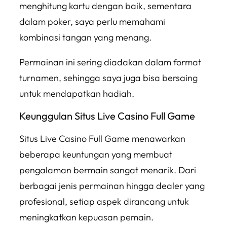
menghitung kartu dengan baik, sementara
dalam poker, saya perlu memahami
kombinasi tangan yang menang.
Permainan ini sering diadakan dalam format
turnamen, sehingga saya juga bisa bersaing
untuk mendapatkan hadiah.
Keunggulan Situs Live Casino Full Game
Situs Live Casino Full Game menawarkan
beberapa keuntungan yang membuat
pengalaman bermain sangat menarik. Dari
berbagai jenis permainan hingga dealer yang
profesional, setiap aspek dirancang untuk
meningkatkan kepuasan pemain.