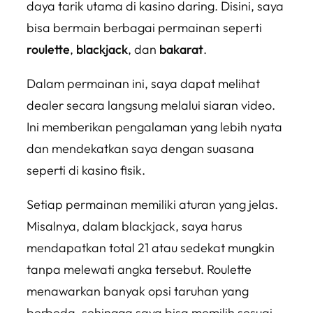
daya tarik utama di kasino daring. Disini, saya
bisa bermain berbagai permainan seperti
roulette
,
blackjack
, dan
bakarat
.
Dalam permainan ini, saya dapat melihat
dealer secara langsung melalui siaran video.
Ini memberikan pengalaman yang lebih nyata
dan mendekatkan saya dengan suasana
seperti di kasino fisik.
Setiap permainan memiliki aturan yang jelas.
Misalnya, dalam blackjack, saya harus
mendapatkan total 21 atau sedekat mungkin
tanpa melewati angka tersebut. Roulette
menawarkan banyak opsi taruhan yang
berbeda, sehingga saya bisa memilih sesuai