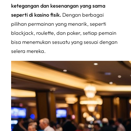
ketegangan dan kesenangan yang sama
seperti di kasino fisik.
Dengan berbagai
pilihan permainan yang menarik, seperti
blackjack, roulette, dan poker, setiap pemain
bisa menemukan sesuatu yang sesuai dengan
selera mereka.