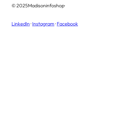
© 2025
Madisoninfoshop
·
LinkedIn
·
Instagram
·
Facebook