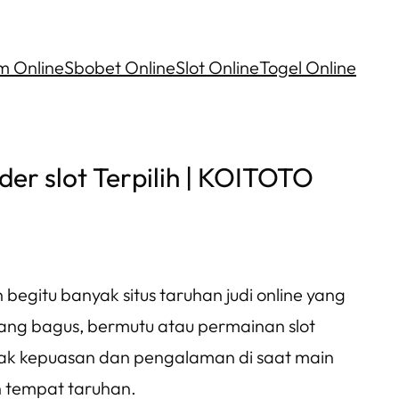
m Online
Sbobet Online
Slot Online
Togel Online
der slot Terpilih | KOITOTO
egitu banyak situs taruhan judi online yang
i yang bagus, bermutu atau permainan slot
ak kepuasan dan pengalaman di saat main
n tempat taruhan.