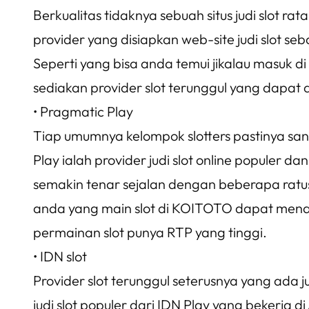
Berkualitas tidaknya sebuah situs judi slot ra
provider yang disiapkan web-site judi slot s
Seperti yang bisa anda temui jikalau masuk d
sediakan provider slot terunggul yang dapat
• Pragmatic Play
Tiap umumnya kelompok slotters pastinya sa
Play ialah provider judi slot online populer d
semakin tenar sejalan dengan beberapa ratu
anda yang main slot di KOITOTO dapat me
permainan slot punya RTP yang tinggi.
• IDN slot
Provider slot terunggul seterusnya yang ada ju
judi slot populer dari IDN Play yang bekerja