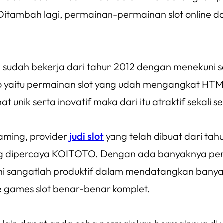
. Ditambah lagi, permainan-permainan slot online d
g sudah bekerja dari tahun 2012 dengan menekuni se
ro yaitu permainan slot yang udah mengangkat HTML
unik serta inovatif maka dari itu atraktif sekali s
aming, provider
judi slot
yang telah dibuat dari tahun
ing dipercaya KOITOTO. Dengan ada banyaknya pe
 ini sangatlah produktif dalam mendatangkan bany
 games slot benar-benar komplet.