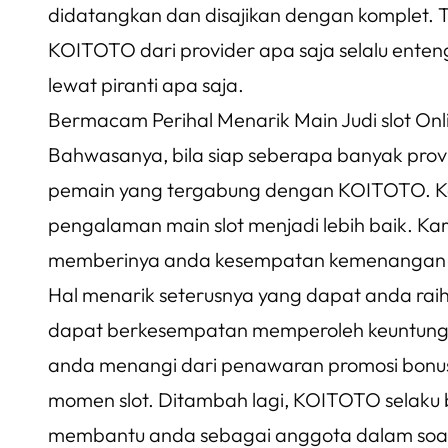
didatangkan dan disajikan dengan komplet. Te
KOITOTO dari provider apa saja selalu enteng
lewat piranti apa saja.
Bermacam Perihal Menarik Main Judi slot On
Bahwasanya, bila siap seberapa banyak provide
pemain yang tergabung dengan KOITOTO. Kar
pengalaman main slot menjadi lebih baik. 
memberinya anda kesempatan kemenangan 
Hal menarik seterusnya yang dapat anda raih
dapat berkesempatan memperoleh keuntungan
anda menangi dari penawaran promosi bonus 
momen slot. Ditambah lagi, KOITOTO selaku 
membantu anda sebagai anggota dalam soal d