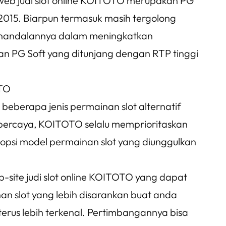
 web judi slot online KOITOTO merupakan PG
2015. Biarpun termasuk masih tergolong
kehandalannya dalam meningkatkan
an PG Soft yang ditunjang dengan RTP tinggi
OTO
beberapa jenis permainan slot alternatif
percaya, KOITOTO selalu memprioritaskan
opsi model permainan slot yang diunggulkan
-site judi slot online KOITOTO yang dapat
an slot yang lebih disarankan buat anda
erus lebih terkenal. Pertimbangannya bisa