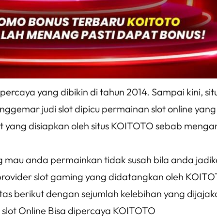
percaya yang dibikin di tahun 2014. Sampai kini, s
ggemar judi slot dipicu permainan slot online yang
ang disiapkan oleh situs KOITOTO sebab mengangk
ang mau anda permainkan tidak susah bila anda jad
 provider slot gaming yang didatangkan oleh KOITO
as berikut dengan sejumlah kelebihan yang dijajak
di slot Online Bisa dipercaya KOITOTO