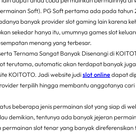
ng lain dapat anda coba permainkan bermainnya di
Permainan Soft). PG Soft pertama ada pada tahun 
adanya banyak provider slot gaming lain karena 
ukan sekedar hanya itu, umumnya games slot keluar
 kesempatan menang yang terbesar.
 serta Ternama Sangat Banyak Disenangi di KOIT
ot terutama, automatic akan terdapat banyak juga 
ite KOITOTO. Jadi website judi
slot online
dapat di
ovider terpilih hingga membantu anggotanya cari 
tus beberapa jenis permainan slot yang siap di web
lau demikian, tentunya ada banyak jejeran permain
permainan slot tenar yang banyak direferensikan t