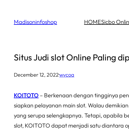
Skip
to
Madisoninfoshop
HOME
Sicbo Onli
content
Situs Judi slot Online Paling 
December 12, 2022
·
wvcoa
KOITOTO
– Berkenaan dengan tingginya pengg
siapkan pelayanan main slot. Walau demikian, 
yang serupa selengkapnya. Tetapi, apabil
slot, KOITOTO dapat menjadi satu diantara o