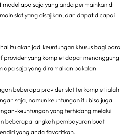
lot model apa saja yang anda permainkan di
main slot yang disajikan, dan dapat dicapai
ihal itu akan jadi keuntungan khusus bagi para
if provider yang komplet dapat menanggung
m apa saja yang diramalkan bakalan
ngan beberapa provider slot terkomplet ialah
n saja, namun keuntungan itu bisa juga
tungan-keuntungan yang terhidang melalui
pkan beberapa langkah pembayaran buat
ndiri yang anda favoritkan.