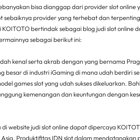
ot kebanyakan bisa dianggap dari provider slot onlin
 slot sebaiknya provider yang terhebat dan terpent
i KOITOTO bertindak sebagai blog judi slot onlin
ermainnya sebagai berikut ini:
 sudah kenal serta akrab dengan yang bernama Pra
aling besar di industri iGaming di mana udah berdi
odel games slot yang udah sukses dikeluarkan. Ba
anggung kemenangan dan keuntungan dengan kesem
a di website judi slot online dapat dipercaya KOITOTO
a di Asia. Produktifitas IDN slot dalam mendatangk