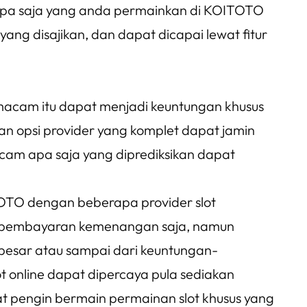
el apa saja yang anda permainkan di KOITOTO
yang disajikan, dan dapat dicapai lewat fitur
semacam itu dapat menjadi keuntungan khusus
 opsi provider yang komplet dapat jamin
am apa saja yang diprediksikan dapat
ITOTO dengan beberapa provider slot
i pembayaran kemenangan saja, namun
 besar atau sampai dari keuntungan-
ot online dapat dipercaya pula sediakan
 pengin bermain permainan slot khusus yang