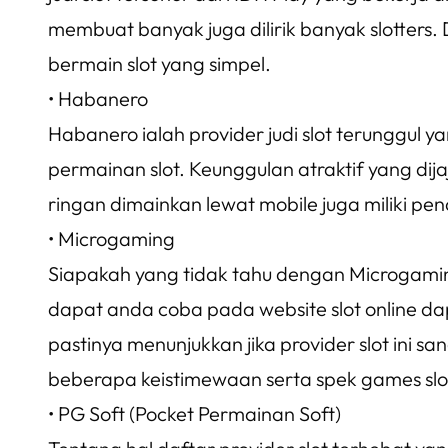
membuat banyak juga dilirik banyak slotters
bermain slot yang simpel.
• Habanero
Habanero ialah provider judi slot terunggul 
permainan slot. Keunggulan atraktif yang d
ringan dimainkan lewat mobile juga miliki pe
• Microgaming
Siapakah yang tidak tahu dengan Microgami
dapat anda coba pada website slot online 
pastinya menunjukkan jika provider slot in
beberapa keistimewaan serta spek games slo
• PG Soft (Pocket Permainan Soft)