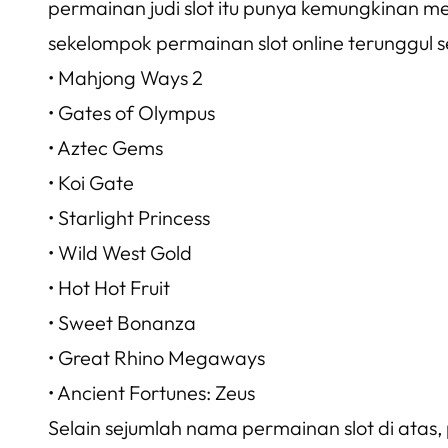
permainan judi slot itu punya kemungkinan 
sekelompok permainan slot online terunggul se
• Mahjong Ways 2
• Gates of Olympus
• Aztec Gems
• Koi Gate
• Starlight Princess
• Wild West Gold
• Hot Hot Fruit
• Sweet Bonanza
• Great Rhino Megaways
• Ancient Fortunes: Zeus
Selain sejumlah nama permainan slot di atas