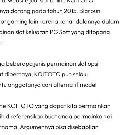
di website judi slot online KOITOTO
inya datang pada tahun 2015. Biarpun
slot gaming lain karena kehandalannya dalam
inan slot keluaran PG Soft yang ditopang
r.
a beberapa jenis permainan slot opsi
t dipercaya, KOITOTO pun selalu
u anggotanya cari alternatif model
online KOITOTO yang dapat kita permainkan
ih direferensikan buat anda permainkan di
ternama. Argumennya bisa disebabkan