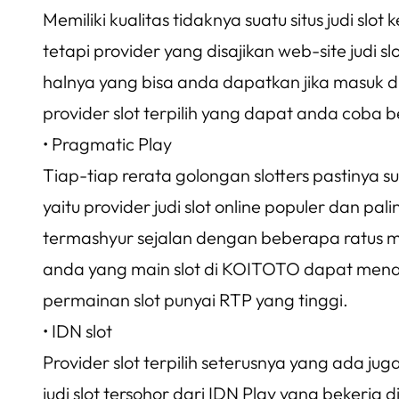
Memiliki kualitas tidaknya suatu situs judi sl
tetapi provider yang disajikan web-site judi
halnya yang bisa anda dapatkan jika masuk d
provider slot terpilih yang dapat anda coba b
• Pragmatic Play
Tiap-tiap rerata golongan slotters pastinya
yaitu provider judi slot online populer dan p
termashyur sejalan dengan beberapa ratus m
anda yang main slot di KOITOTO dapat men
permainan slot punyai RTP yang tinggi.
• IDN slot
Provider slot terpilih seterusnya yang ada jug
judi slot tersohor dari IDN Play yang bekerj