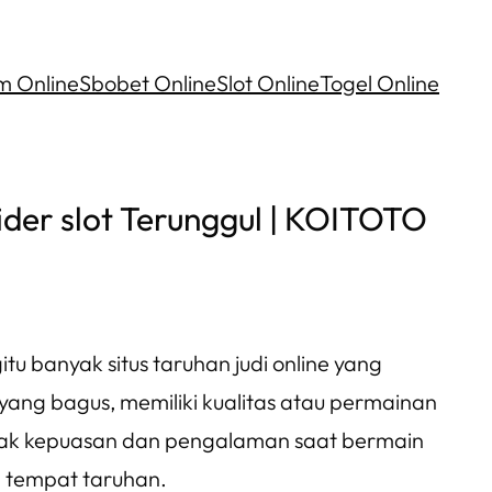
m Online
Sbobet Online
Slot Online
Togel Online
vider slot Terunggul | KOITOTO
tu banyak situs taruhan judi online yang
i yang bagus, memiliki kualitas atau permainan
yak kepuasan dan pengalaman saat bermain
an tempat taruhan.