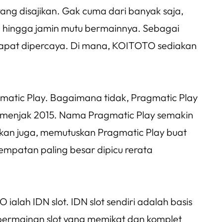
e yang disajikan. Gak cuma dari banyak saja,
ing hingga jamin mutu bermainnya. Sebagai
e dapat dipercaya. Di mana, KOITOTO sediakan
gmatic Play. Bagaimana tidak, Pragmatic Play
ri semenjak 2015. Nama Pragmatic Play semakin
hkan juga, memutuskan Pragmatic Play buat
patan paling besar dipicu rerata
 ialah IDN slot. IDN slot sendiri adalah basis
an permainan slot yang memikat dan komplet