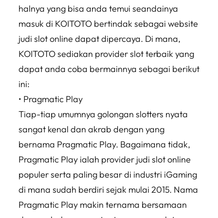
halnya yang bisa anda temui seandainya
masuk di KOITOTO bertindak sebagai website
judi slot online dapat dipercaya. Di mana,
KOITOTO sediakan provider slot terbaik yang
dapat anda coba bermainnya sebagai berikut
ini:
• Pragmatic Play
Tiap-tiap umumnya golongan slotters nyata
sangat kenal dan akrab dengan yang
bernama Pragmatic Play. Bagaimana tidak,
Pragmatic Play ialah provider judi slot online
populer serta paling besar di industri iGaming
di mana sudah berdiri sejak mulai 2015. Nama
Pragmatic Play makin ternama bersamaan