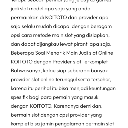
judi slot model apa saja yang anda
permainkan di KOITOTO dari provider apa
saja selalu mudah dicapai dengan beragam
opsi cara metode main slot yang disiapkan,
dan dapat dijangkau lewat piranti apa saja.
Beberapa Soal Menarik Main Judi slot Online
KOITOTO dengan Provider slot Terkomplet
Bahwasanya, kalau siap seberapa banyak
provider slot online terunggul serta tersohor,
karena itu perihal itu bisa menjadi keuntungan
spesifik bagi para pemain yang masuk
dengan KOITOTO. Karenanya demikian,
bermain slot dengan opsi provider yang
komplet bisa jamin pengalaman bermain slot