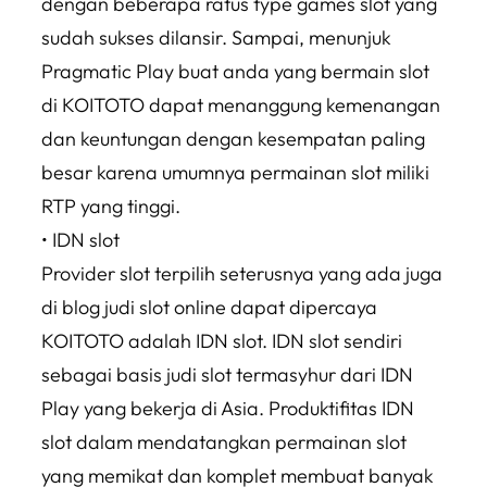
dengan beberapa ratus type games slot yang
sudah sukses dilansir. Sampai, menunjuk
Pragmatic Play buat anda yang bermain slot
di KOITOTO dapat menanggung kemenangan
dan keuntungan dengan kesempatan paling
besar karena umumnya permainan slot miliki
RTP yang tinggi.
• IDN slot
Provider slot terpilih seterusnya yang ada juga
di blog judi slot online dapat dipercaya
KOITOTO adalah IDN slot. IDN slot sendiri
sebagai basis judi slot termasyhur dari IDN
Play yang bekerja di Asia. Produktifitas IDN
slot dalam mendatangkan permainan slot
yang memikat dan komplet membuat banyak