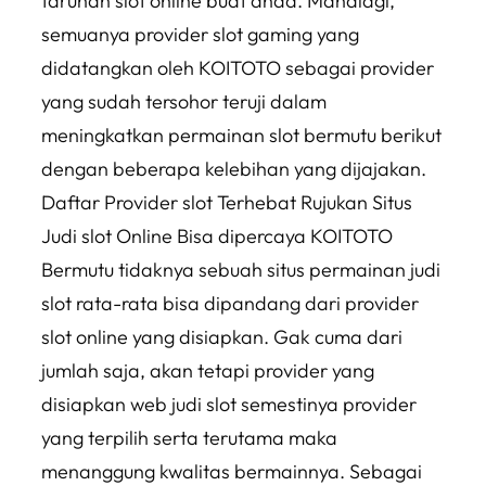
taruhan slot online buat anda. Manalagi,
semuanya provider slot gaming yang
didatangkan oleh KOITOTO sebagai provider
yang sudah tersohor teruji dalam
meningkatkan permainan slot bermutu berikut
dengan beberapa kelebihan yang dijajakan.
Daftar Provider slot Terhebat Rujukan Situs
Judi slot Online Bisa dipercaya KOITOTO
Bermutu tidaknya sebuah situs permainan judi
slot rata-rata bisa dipandang dari provider
slot online yang disiapkan. Gak cuma dari
jumlah saja, akan tetapi provider yang
disiapkan web judi slot semestinya provider
yang terpilih serta terutama maka
menanggung kwalitas bermainnya. Sebagai