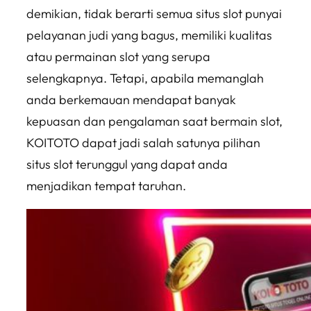
demikian, tidak berarti semua situs slot punyai
pelayanan judi yang bagus, memiliki kualitas
atau permainan slot yang serupa
selengkapnya. Tetapi, apabila memanglah
anda berkemauan mendapat banyak
kepuasan dan pengalaman saat bermain slot,
KOITOTO dapat jadi salah satunya pilihan
situs slot terunggul yang dapat anda
menjadikan tempat taruhan.