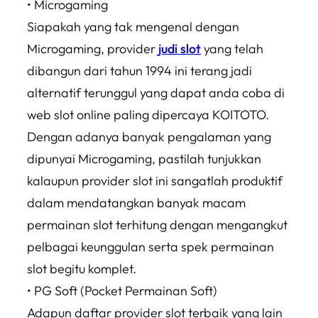
• Microgaming
Siapakah yang tak mengenal dengan
Microgaming, provider
judi slot
yang telah
dibangun dari tahun 1994 ini terang jadi
alternatif terunggul yang dapat anda coba di
web slot online paling dipercaya KOITOTO.
Dengan adanya banyak pengalaman yang
dipunyai Microgaming, pastilah tunjukkan
kalaupun provider slot ini sangatlah produktif
dalam mendatangkan banyak macam
permainan slot terhitung dengan mengangkut
pelbagai keunggulan serta spek permainan
slot begitu komplet.
• PG Soft (Pocket Permainan Soft)
Adapun daftar provider slot terbaik yang lain