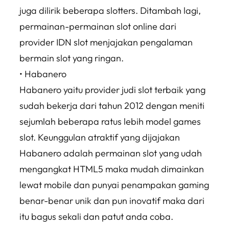
juga dilirik beberapa slotters. Ditambah lagi,
permainan-permainan slot online dari
provider IDN slot menjajakan pengalaman
bermain slot yang ringan.
• Habanero
Habanero yaitu provider judi slot terbaik yang
sudah bekerja dari tahun 2012 dengan meniti
sejumlah beberapa ratus lebih model games
slot. Keunggulan atraktif yang dijajakan
Habanero adalah permainan slot yang udah
mengangkat HTML5 maka mudah dimainkan
lewat mobile dan punyai penampakan gaming
benar-benar unik dan pun inovatif maka dari
itu bagus sekali dan patut anda coba.