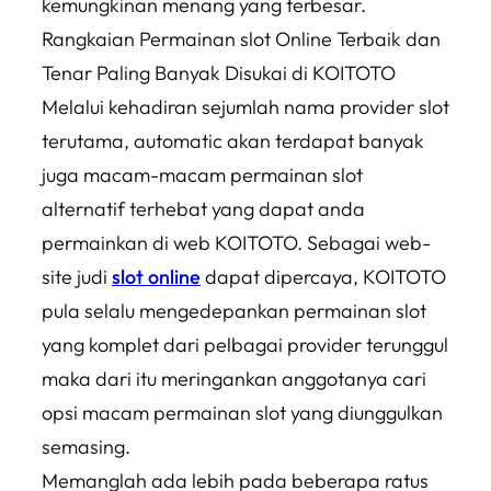
kemungkinan menang yang terbesar.
Rangkaian Permainan slot Online Terbaik dan
Tenar Paling Banyak Disukai di KOITOTO
Melalui kehadiran sejumlah nama provider slot
terutama, automatic akan terdapat banyak
juga macam-macam permainan slot
alternatif terhebat yang dapat anda
permainkan di web KOITOTO. Sebagai web-
site judi
slot online
dapat dipercaya, KOITOTO
pula selalu mengedepankan permainan slot
yang komplet dari pelbagai provider terunggul
maka dari itu meringankan anggotanya cari
opsi macam permainan slot yang diunggulkan
semasing.
Memanglah ada lebih pada beberapa ratus