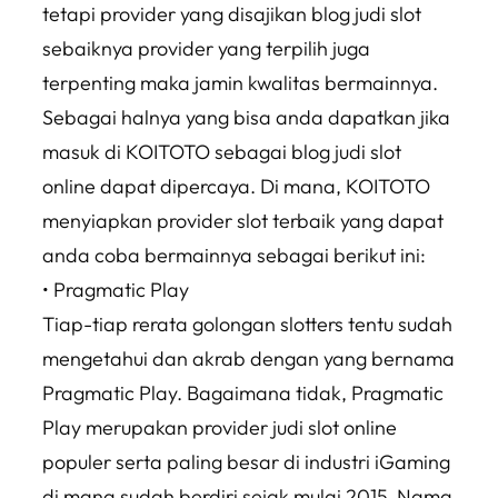
tetapi provider yang disajikan blog judi slot
sebaiknya provider yang terpilih juga
terpenting maka jamin kwalitas bermainnya.
Sebagai halnya yang bisa anda dapatkan jika
masuk di KOITOTO sebagai blog judi slot
online dapat dipercaya. Di mana, KOITOTO
menyiapkan provider slot terbaik yang dapat
anda coba bermainnya sebagai berikut ini:
• Pragmatic Play
Tiap-tiap rerata golongan slotters tentu sudah
mengetahui dan akrab dengan yang bernama
Pragmatic Play. Bagaimana tidak, Pragmatic
Play merupakan provider judi slot online
populer serta paling besar di industri iGaming
di mana sudah berdiri sejak mulai 2015. Nama