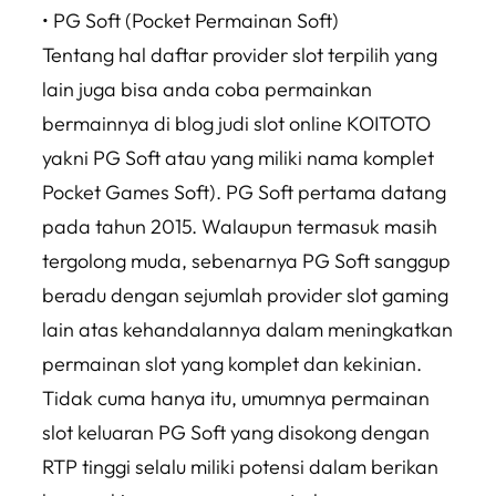
• PG Soft (Pocket Permainan Soft)
Tentang hal daftar provider slot terpilih yang
lain juga bisa anda coba permainkan
bermainnya di blog judi slot online KOITOTO
yakni PG Soft atau yang miliki nama komplet
Pocket Games Soft). PG Soft pertama datang
pada tahun 2015. Walaupun termasuk masih
tergolong muda, sebenarnya PG Soft sanggup
beradu dengan sejumlah provider slot gaming
lain atas kehandalannya dalam meningkatkan
permainan slot yang komplet dan kekinian.
Tidak cuma hanya itu, umumnya permainan
slot keluaran PG Soft yang disokong dengan
RTP tinggi selalu miliki potensi dalam berikan