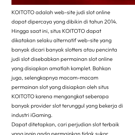
KOITOTO adalah web-site judi slot online
dapat dipercaya yang dibikin di tahun 2014.
Hingga saat ini, situs KOITOTO dapat
dikatakan selaku alternatif web-site yang
banyak dicari banyak slotters atau pencinta
judi slot disebabkan permainan slot online
yang disiapkan amatlah komplet. Bahkan
juga, selengkapnya macam-macam
permainan slot yang disiapkan oleh situs
KOITOTO karena mengangkat seberapa
banyak provider slot terunggul yang bekerja di
industri iGaming.
Dapat ditetapkan, cari perjudian slot terbaik
yang ingin anda permainkan tidak sukar