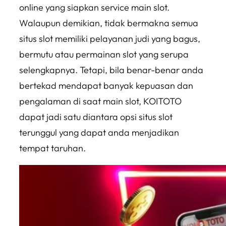
online yang siapkan service main slot.
Walaupun demikian, tidak bermakna semua
situs slot memiliki pelayanan judi yang bagus,
bermutu atau permainan slot yang serupa
selengkapnya. Tetapi, bila benar-benar anda
bertekad mendapat banyak kepuasan dan
pengalaman di saat main slot, KOITOTO
dapat jadi satu diantara opsi situs slot
terunggul yang dapat anda menjadikan
tempat taruhan.