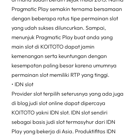
Pragmatic Play semakin ternama bersamaan
dengan beberapa ratus tipe permainan slot
yang udah sukses diluncurkan. Sampai,
menunjuk Pragmatic Play buat anda yang
main slot di KOITOTO dapat jamin
kemenangan serta keuntungan dengan
kesempatan paling besar karena umumnya
permainan slot memiliki RTP yang tinggi.
• IDN slot
Provider slot terpilih seterusnya yang ada juga
di blog judi slot online dapat dipercaya
KOITOTO yakni IDN slot. IDN slot sendiri
sebagai basis judi slot termasyhur dari IDN
Play yang bekerja di Asia. Produktifitas IDN