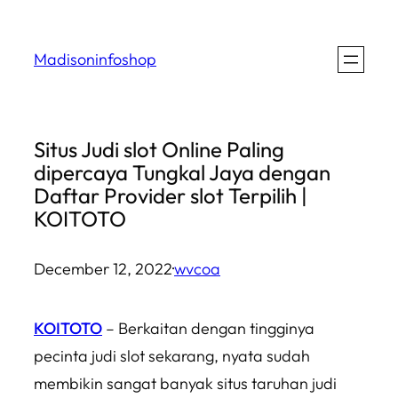
Skip
to
Madisoninfoshop
content
Situs Judi slot Online Paling
dipercaya Tungkal Jaya dengan
Daftar Provider slot Terpilih |
KOITOTO
December 12, 2022
·
wvcoa
KOITOTO
– Berkaitan dengan tingginya
pecinta judi slot sekarang, nyata sudah
membikin sangat banyak situs taruhan judi