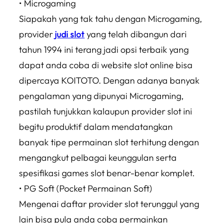
• Microgaming
Siapakah yang tak tahu dengan Microgaming,
provider
judi slot
yang telah dibangun dari
tahun 1994 ini terang jadi opsi terbaik yang
dapat anda coba di website slot online bisa
dipercaya KOITOTO. Dengan adanya banyak
pengalaman yang dipunyai Microgaming,
pastilah tunjukkan kalaupun provider slot ini
begitu produktif dalam mendatangkan
banyak tipe permainan slot terhitung dengan
mengangkut pelbagai keunggulan serta
spesifikasi games slot benar-benar komplet.
• PG Soft (Pocket Permainan Soft)
Mengenai daftar provider slot terunggul yang
lain bisa pula anda coba permainkan