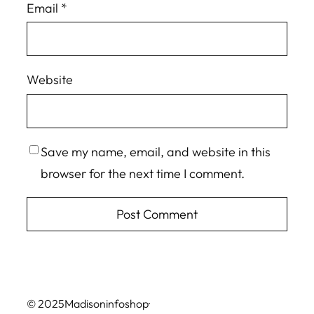
Email
*
Website
Save my name, email, and website in this
browser for the next time I comment.
© 2025
Madisoninfoshop
·