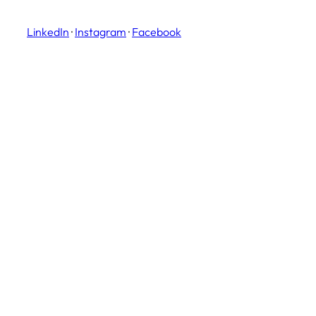
LinkedIn
·
Instagram
·
Facebook