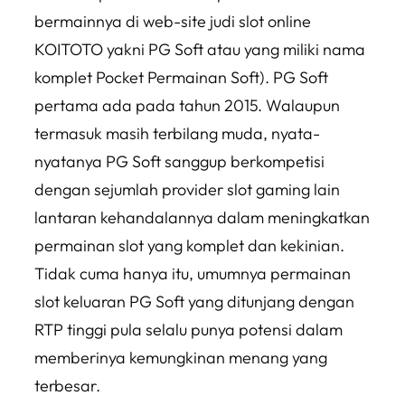
bermainnya di web-site judi slot online
KOITOTO yakni PG Soft atau yang miliki nama
komplet Pocket Permainan Soft). PG Soft
pertama ada pada tahun 2015. Walaupun
termasuk masih terbilang muda, nyata-
nyatanya PG Soft sanggup berkompetisi
dengan sejumlah provider slot gaming lain
lantaran kehandalannya dalam meningkatkan
permainan slot yang komplet dan kekinian.
Tidak cuma hanya itu, umumnya permainan
slot keluaran PG Soft yang ditunjang dengan
RTP tinggi pula selalu punya potensi dalam
memberinya kemungkinan menang yang
terbesar.