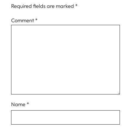
Required fields are marked
*
Comment
*
Name
*