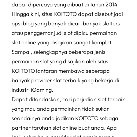
dapat dipercaya yang dibuat di tahun 2014.
Hingga kini, situs KOITOTO dapat disebut jadi
opsi blog yang banyak dicari banyak slotters
atau penggemar judi slot dipicu permainan
slot online yang disajikan sangat komplet.
Sampai, selengkapnya beberapa jenis
permainan slot yang disajikan oleh situs
KOITOTO lantaran membawa seberapa
banyak provider slot terbaik yang bekerja di
industri iGaming.
Dapat ditandaskan, cari perjudian slot terbaik
yang mau anda permainkan tidak sukar
seandainya anda jadikan KOITOTO sebagai
partner taruhan slot online buat anda. Apa