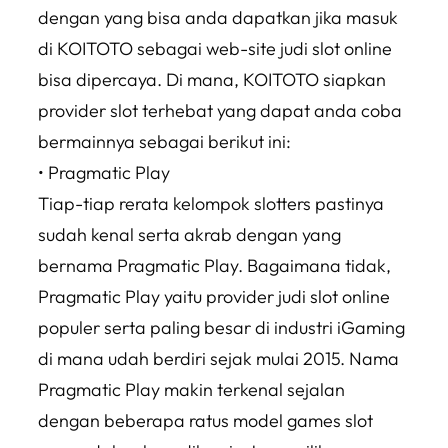
dengan yang bisa anda dapatkan jika masuk
di KOITOTO sebagai web-site judi slot online
bisa dipercaya. Di mana, KOITOTO siapkan
provider slot terhebat yang dapat anda coba
bermainnya sebagai berikut ini:
• Pragmatic Play
Tiap-tiap rerata kelompok slotters pastinya
sudah kenal serta akrab dengan yang
bernama Pragmatic Play. Bagaimana tidak,
Pragmatic Play yaitu provider judi slot online
populer serta paling besar di industri iGaming
di mana udah berdiri sejak mulai 2015. Nama
Pragmatic Play makin terkenal sejalan
dengan beberapa ratus model games slot