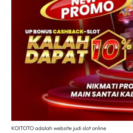
KOITOTO adalah website judi slot online