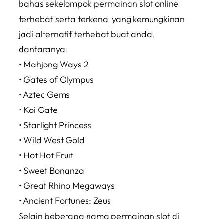
bahas sekelompok permainan slot online
terhebat serta terkenal yang kemungkinan
jadi alternatif terhebat buat anda,
dantaranya:
• Mahjong Ways 2
• Gates of Olympus
• Aztec Gems
• Koi Gate
• Starlight Princess
• Wild West Gold
• Hot Hot Fruit
• Sweet Bonanza
• Great Rhino Megaways
• Ancient Fortunes: Zeus
Selain beberapa nama permainan slot di