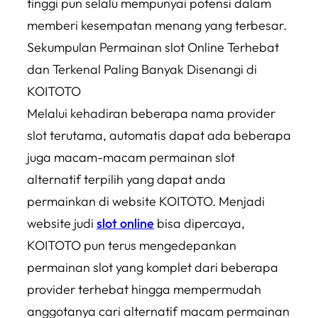
tinggi pun selalu mempunyai potensi dalam
memberi kesempatan menang yang terbesar.
Sekumpulan Permainan slot Online Terhebat
dan Terkenal Paling Banyak Disenangi di
KOITOTO
Melalui kehadiran beberapa nama provider
slot terutama, automatis dapat ada beberapa
juga macam-macam permainan slot
alternatif terpilih yang dapat anda
permainkan di website KOITOTO. Menjadi
website judi
slot online
bisa dipercaya,
KOITOTO pun terus mengedepankan
permainan slot yang komplet dari beberapa
provider terhebat hingga mempermudah
anggotanya cari alternatif macam permainan