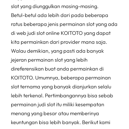
slot yang diunggulkan masing-masing.
Betul-betul ada lebih dari pada beberapa
ratus beberapa jenis permainan slot yang ada
di web judi slot online KOITOTO yang dapat
kita permainkan dari provider mana saja.
Walau demikian, yang pasti ada banyak
jejeran permainan slot yang lebih
direferensikan buat anda permainkan di
KOITOTO. Umumnya, beberapa permainan
slot ternama yang banyak dianjurkan selalu
lebih terkenal. Pertimbangannya bisa sebab
permainan judi slot itu miliki kesempatan
menang yang besar atau memberinya
keuntungan bisa lebih banyak. Berikut kami