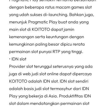
dengan beberapa ratus macam games slot
yang udah sukses di-launching. Bahkan juga,
menunjuk Pragmatic Play buat anda yang
main slot di KOITOTO dapat jamin
kemenangan serta keuntungan dengan
kemungkinan paling besar dipicu rerata
permainan slot punyai RTP yang tinggi.
• IDN slot
Provider slot terunggul seterusnya yang ada
juga di web judi slot online dapat dipercaya
KOITOTO adalah IDN slot. IDN slot sendiri
adalah basis judi slot termasyhur dari IDN
Play yang bekerja di Asia. Produktifitas IDN
slot dalam mendatangkan permainan slot