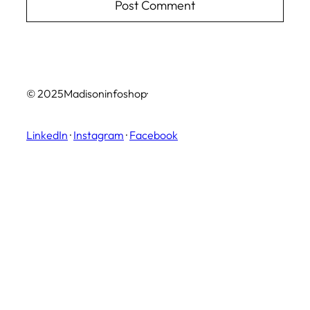
© 2025
Madisoninfoshop
·
LinkedIn
·
Instagram
·
Facebook