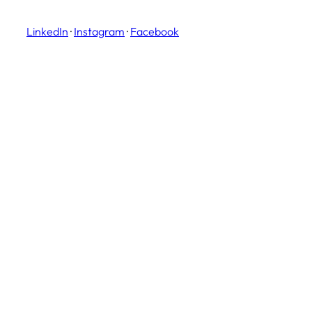
LinkedIn
·
Instagram
·
Facebook