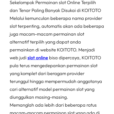
Sekelompok Permainan slot Online Terpilih
dan Tenar Paling Banyak Disukai di KOITOTO
Melalui kemunculan beberapa nama provider
slot terpenting, automatis akan ada beberapa
juga macam-macam permainan slot
alternatif terpilih yang dapat anda
permainkan di website KOITOTO. Menjadi
web judi
slot online
bisa dipercaya, KOITOTO
pula terus mengedepankan permainan slot
yang komplet dari beragam provider
terunggul hingga mempermudah anggotanya
cari alternatif model permainan slot yang
diunggulkan masing-masing.
Memanglah ada lebih dari beberapa ratus
macam-macam permainan slot yang ada di