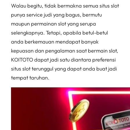
Walau begitu, tidak bermakna semua situs slot
punya service judi yang bagus, bermutu
maupun permainan slot yang serupa
selengkapnya. Tetapi, apabila betul-betul
anda berkemauan mendapat banyak
kepuasan dan pengalaman saat bermain slot,
KOITOTO dapat jadi satu diantara preferensi
situs slot terunggul yang dapat anda buat jadi
tempat taruhan.