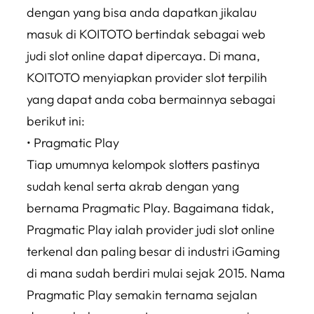
dengan yang bisa anda dapatkan jikalau
masuk di KOITOTO bertindak sebagai web
judi slot online dapat dipercaya. Di mana,
KOITOTO menyiapkan provider slot terpilih
yang dapat anda coba bermainnya sebagai
berikut ini:
• Pragmatic Play
Tiap umumnya kelompok slotters pastinya
sudah kenal serta akrab dengan yang
bernama Pragmatic Play. Bagaimana tidak,
Pragmatic Play ialah provider judi slot online
terkenal dan paling besar di industri iGaming
di mana sudah berdiri mulai sejak 2015. Nama
Pragmatic Play semakin ternama sejalan