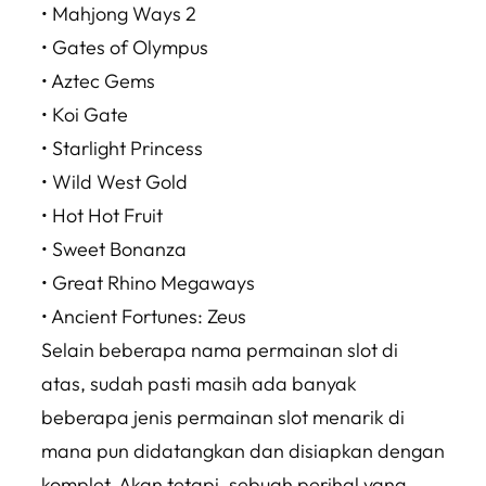
• Mahjong Ways 2
• Gates of Olympus
• Aztec Gems
• Koi Gate
• Starlight Princess
• Wild West Gold
• Hot Hot Fruit
• Sweet Bonanza
• Great Rhino Megaways
• Ancient Fortunes: Zeus
Selain beberapa nama permainan slot di
atas, sudah pasti masih ada banyak
beberapa jenis permainan slot menarik di
mana pun didatangkan dan disiapkan dengan
komplet. Akan tetapi, sebuah perihal yang