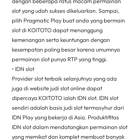
dengan beberapa ratus macam permainan
slot yang udah sukses dikeluarkan. Sampai,
pilih Pragmatic Play buat anda yang bermain
slot di KOITOTO dapat menanggung
kemenangan serta keuntungan dengan
kesempatan paling besar karena umumnya
permainan slot punya RTP yang tinggi.
• IDN slot
Provider slot terbaik selanjutnya yang ada
juga di website judi slot online dapat
dipercaya KOITOTO ialah IDN slot. IDN slot
sendiri adalah basis judi slot termasyhur dari
IDN Play yang bekerja di Asia. Produktifitas
IDN slot dalam mendatangkan permainan slot
yang memikat dan komplet membuat banyak