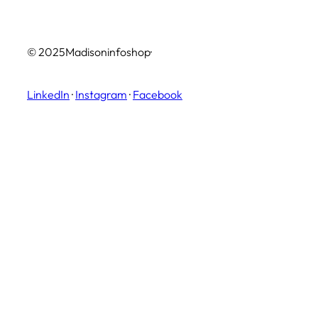
© 2025
Madisoninfoshop
·
LinkedIn
·
Instagram
·
Facebook