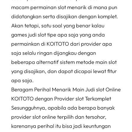
macam permainan slot menarik di mana pun
didatangkan serta disajikan dengan komplet.
Akan tetapi, satu soal yang benar kalau
games judi slot tipe apa saja yang anda
permainkan di KOITOTO dari provider apa
saja selalu ringan dijangkau dengan
beberapa alternatif sistem metode main slot
yang disajikan, dan dapat dicapai lewat fitur
apa saja.
Beragam Perihal Menarik Main Judi slot Online
KOITOTO dengan Provider slot Terkomplet
Sesungguhnya, apabila ada berapa banyak
provider slot online terpilih dan tersohor,
karenanya perihal itu bisa jadi keuntungan