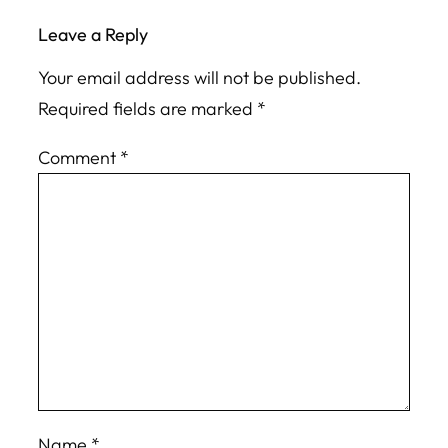
Leave a Reply
Your email address will not be published.
Required fields are marked
*
Comment
*
Name
*