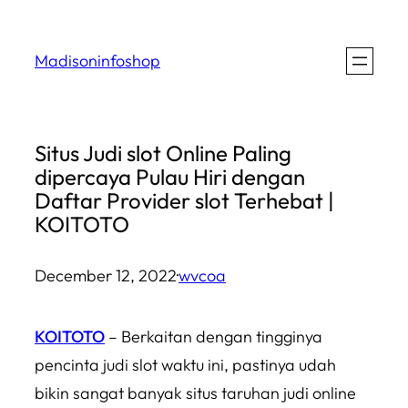
Skip
to
Madisoninfoshop
content
Situs Judi slot Online Paling
dipercaya Pulau Hiri dengan
Daftar Provider slot Terhebat |
KOITOTO
December 12, 2022
·
wvcoa
KOITOTO
– Berkaitan dengan tingginya
pencinta judi slot waktu ini, pastinya udah
bikin sangat banyak situs taruhan judi online