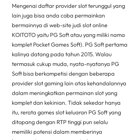
Mengenai daftar provider slot terunggul yang
lain juga bisa anda coba permainkan
bermainnya di web-site judi slot online
KOITOTO yaitu PG Soft atau yang miliki nama
komplet Pocket Games Soft). PG Soft pertama
kalinya datang pada tahun 2015. Walau
termasuk cukup muda, nyata-nyatanya PG
Soft bisa berkompetisi dengan beberapa
provider slot gaming lain atas kehandalannya
dalam meningkatkan permainan slot yang
komplet dan kekinian. Tidak sekedar hanya
itu, rerata games slot keluaran PG Soft yang
ditopang dengan RTP tinggi pun selalu
memiliki potensi dalam memberinya