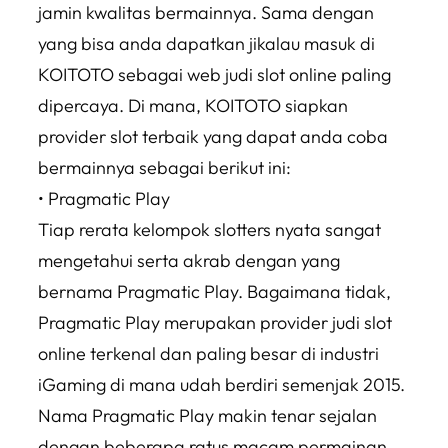
jamin kwalitas bermainnya. Sama dengan
yang bisa anda dapatkan jikalau masuk di
KOITOTO sebagai web judi slot online paling
dipercaya. Di mana, KOITOTO siapkan
provider slot terbaik yang dapat anda coba
bermainnya sebagai berikut ini:
• Pragmatic Play
Tiap rerata kelompok slotters nyata sangat
mengetahui serta akrab dengan yang
bernama Pragmatic Play. Bagaimana tidak,
Pragmatic Play merupakan provider judi slot
online terkenal dan paling besar di industri
iGaming di mana udah berdiri semenjak 2015.
Nama Pragmatic Play makin tenar sejalan
dengan beberapa ratus macam permainan