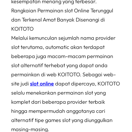
kesempatan menang yang terbesar.
Rangkaian Permainan slot Online Terunggul
dan Terkenal Amat Banyak Disenangi di
KOITOTO
Melalui kemunculan sejumlah nama provider
slot terutama, automatic akan terdapat
beberapa juga macam-macam permainan
slot alternatif terhebat yang dapat anda
permainkan di web KOITOTO. Sebagai web-
site judi
slot online
dapat dipercaya, KOITOTO
selalu menekankan permainan slot yang
komplet dari beberapa provider terbaik
hingga mempermudah anggotanya cari
alternatif tipe games slot yang diunggulkan
masing-masing.