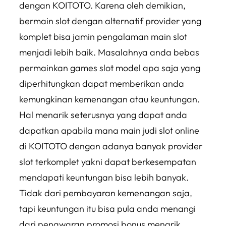
dengan KOITOTO. Karena oleh demikian,
bermain slot dengan alternatif provider yang
komplet bisa jamin pengalaman main slot
menjadi lebih baik. Masalahnya anda bebas
permainkan games slot model apa saja yang
diperhitungkan dapat memberikan anda
kemungkinan kemenangan atau keuntungan.
Hal menarik seterusnya yang dapat anda
dapatkan apabila mana main judi slot online
di KOITOTO dengan adanya banyak provider
slot terkomplet yakni dapat berkesempatan
mendapati keuntungan bisa lebih banyak.
Tidak dari pembayaran kemenangan saja,
tapi keuntungan itu bisa pula anda menangi
dari penawaran promosi bonus menarik,