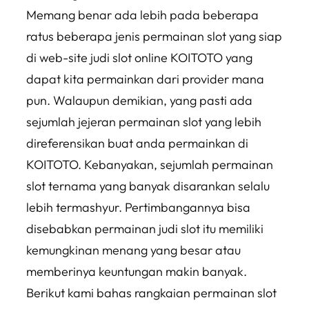
Memang benar ada lebih pada beberapa
ratus beberapa jenis permainan slot yang siap
di web-site judi slot online KOITOTO yang
dapat kita permainkan dari provider mana
pun. Walaupun demikian, yang pasti ada
sejumlah jejeran permainan slot yang lebih
direferensikan buat anda permainkan di
KOITOTO. Kebanyakan, sejumlah permainan
slot ternama yang banyak disarankan selalu
lebih termashyur. Pertimbangannya bisa
disebabkan permainan judi slot itu memiliki
kemungkinan menang yang besar atau
memberinya keuntungan makin banyak.
Berikut kami bahas rangkaian permainan slot