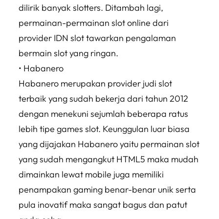
dilirik banyak slotters. Ditambah lagi,
permainan-permainan slot online dari
provider IDN slot tawarkan pengalaman
bermain slot yang ringan.
• Habanero
Habanero merupakan provider judi slot
terbaik yang sudah bekerja dari tahun 2012
dengan menekuni sejumlah beberapa ratus
lebih tipe games slot. Keunggulan luar biasa
yang dijajakan Habanero yaitu permainan slot
yang sudah mengangkut HTML5 maka mudah
dimainkan lewat mobile juga memiliki
penampakan gaming benar-benar unik serta
pula inovatif maka sangat bagus dan patut