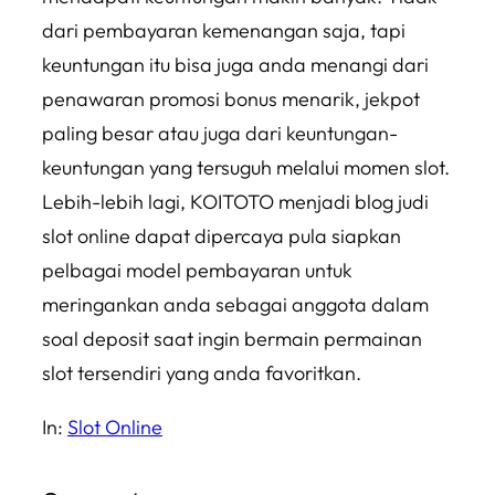
dari pembayaran kemenangan saja, tapi
keuntungan itu bisa juga anda menangi dari
penawaran promosi bonus menarik, jekpot
paling besar atau juga dari keuntungan-
keuntungan yang tersuguh melalui momen slot.
Lebih-lebih lagi, KOITOTO menjadi blog judi
slot online dapat dipercaya pula siapkan
pelbagai model pembayaran untuk
meringankan anda sebagai anggota dalam
soal deposit saat ingin bermain permainan
slot tersendiri yang anda favoritkan.
In:
Slot Online