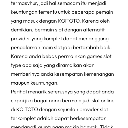
termasyhur, jadi hal semacam itu menjadi
keuntungan tertentu untuk beberapa pemain
yang masuk dengan KOITOTO. Karena oleh
demikian, bermain slot dengan alternatif
provider yang komplet dapat menanggung
pengalaman main slot jadi bertambah baik.
Karena anda bebas permainkan games slot
type apa saja yang diramalkan akan
memberinya anda kesempatan kemenangan
maupun keuntungan.
Perihal menarik seterusnya yang dapat anda
capai jika bagaimana bermain judi slot online
di KOITOTO dengan sejumlah provider slot
terkomplet adalah dapat berkesempatan
mendapati keuntungan makin banyak. Tidak