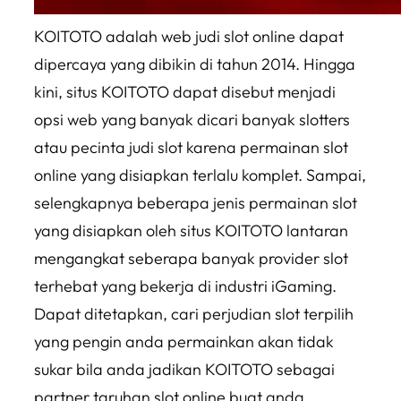
KOITOTO adalah web judi slot online dapat
dipercaya yang dibikin di tahun 2014. Hingga
kini, situs KOITOTO dapat disebut menjadi
opsi web yang banyak dicari banyak slotters
atau pecinta judi slot karena permainan slot
online yang disiapkan terlalu komplet. Sampai,
selengkapnya beberapa jenis permainan slot
yang disiapkan oleh situs KOITOTO lantaran
mengangkat seberapa banyak provider slot
terhebat yang bekerja di industri iGaming.
Dapat ditetapkan, cari perjudian slot terpilih
yang pengin anda permainkan akan tidak
sukar bila anda jadikan KOITOTO sebagai
partner taruhan slot online buat anda.